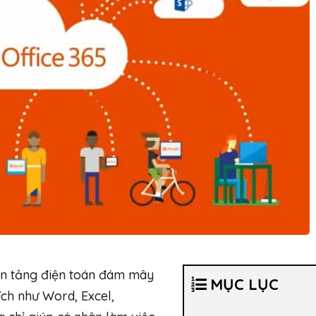
ền tảng điện toán đám mây
MỤC LỤC
ích như Word, Excel,