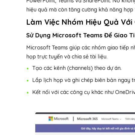
PowerPoint, Teams và SharePoint. Nó không
hiệu quả mà còn tăng cường khả năng hợp 
Làm Việc Nhóm Hiệu Quả Với 
Sử Dụng Microsoft Teams Để Giao T
Microsoft Teams giúp các nhóm giao tiếp n
họp trực tuyến và chia sẻ tài liệu.
Tạo các kênh (channels) theo dự án.
Lắp lịch họp và ghi chép biên bản ngay t
Kết nối với các công cụ khác như OneDriv