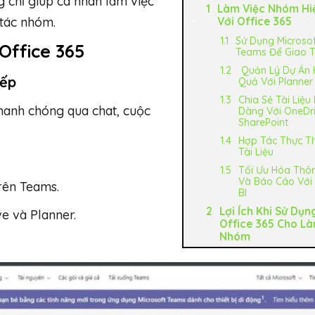
 chỉ giúp cá nhân làm việc
Làm Việc Nhóm Hi
tác nhóm.
Với Office 365
Sử Dụng Microsof
Office 365
Teams Để Giao 
Quản Lý Dự Án 
iếp
Quả Với Planner
Chia Sẻ Tài Liệu
hanh chóng qua chat, cuộc
Dàng Với OneDr
SharePoint
Hợp Tác Thực Th
Tài Liệu
Tối Ưu Hóa Thôn
Và Báo Cáo Với
rên Teams.
BI
Lợi Ích Khi Sử Dụn
e và Planner.
Office 365 Cho Là
Nhóm