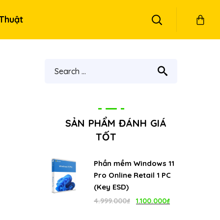
Thuật
SẢN PHẨM ĐÁNH GIÁ
TỐT
Phần mềm Windows 11
Pro Online Retail 1 PC
(Key ESD)
Giá
Giá
4.999.000
₫
1.100.000
₫
gốc
hiện