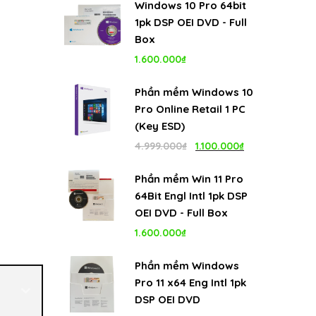
Windows 10 Pro 64bit
là:
tại
1pk DSP OEI DVD - Full
4.999.000₫.
là:
Box
1.100.000₫.
1.600.000
₫
Phần mềm Windows 10
Pro Online Retail 1 PC
(Key ESD)
Giá
Giá
4.999.000
₫
1.100.000
₫
gốc
hiện
Phần mềm Win 11 Pro
là:
tại
64Bit Engl Intl 1pk DSP
4.999.000₫.
là:
OEI DVD - Full Box
1.100.000₫.
1.600.000
₫
Phần mềm Windows
Pro 11 x64 Eng Intl 1pk
DSP OEI DVD