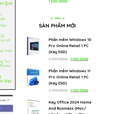
1.600.000
₫
ệu Quả
t
Tiếp
SẢN PHẨM MỚI
Hiệu
 Dễ
Phần mềm Windows 10
ive và
Pro Online Retail 1 PC
ời Trên
(Key ESD)
Giá
Giá
4.999.000
₫
1.100.000
₫
g Tin
 Power
gốc
hiện
Phần mềm Windows 11
là:
tại
g
Pro Online Retail 1 PC
m Việc
4.999.000₫.
là:
(Key ESD)
1.100.000₫.
Giá
Giá
4.999.000
₫
1.100.000
₫
gốc
hiện
Key Office 2024 Home
là:
tại
And Business (Mac/
4.999.000₫.
là: