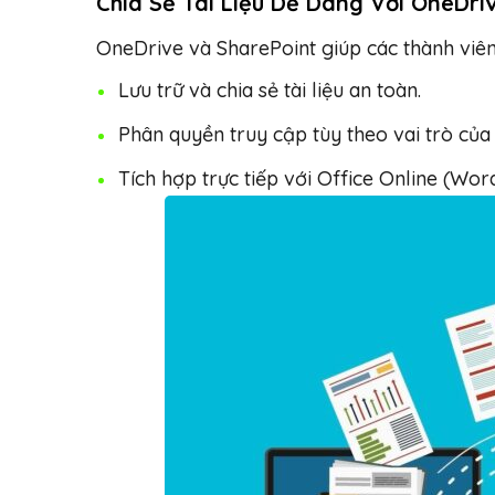
Chia Sẻ Tài Liệu Dễ Dàng Với OneDri
OneDrive và SharePoint giúp các thành viên 
Lưu trữ và chia sẻ tài liệu an toàn.
Phân quyền truy cập tùy theo vai trò của 
Tích hợp trực tiếp với Office Online (Wor