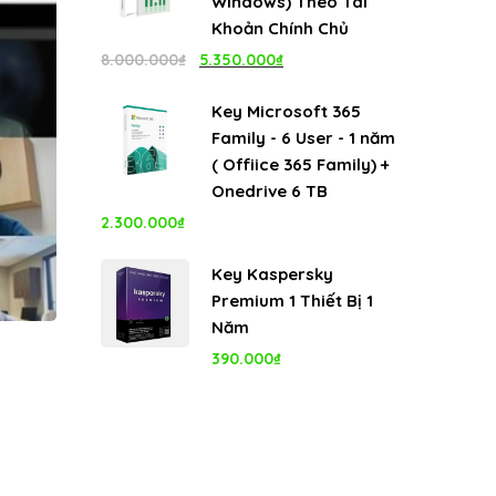
Windows) Theo Tài
1.100.000₫.
Khoản Chính Chủ
Giá
Giá
8.000.000
₫
5.350.000
₫
gốc
hiện
Key Microsoft 365
là:
tại
Family - 6 User - 1 năm
8.000.000₫.
là:
( Offiice 365 Family) +
5.350.000₫.
Onedrive 6 TB
2.300.000
₫
Key Kaspersky
Premium 1 Thiết Bị 1
Năm
390.000
₫