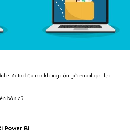
nh sửa tài liệu mà không cần gửi email qua lại.
iên bản cũ.
i Power BI