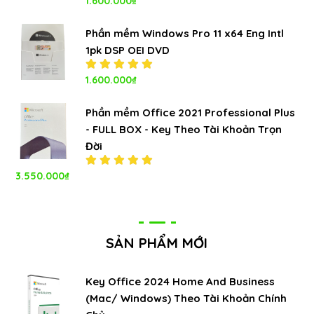
1.600.000
₫
hạng
5.00
5
sao
Phần mềm Windows Pro 11 x64 Eng Intl
1pk DSP OEI DVD
Được xếp
1.600.000
₫
hạng
5.00
5
sao
Phần mềm Office 2021 Professional Plus
- FULL BOX - Key Theo Tài Khoản Trọn
Đời
3.550.000
₫
Được xếp
hạng
5.00
5
sao
SẢN PHẨM MỚI
Key Office 2024 Home And Business
(Mac/ Windows) Theo Tài Khoản Chính