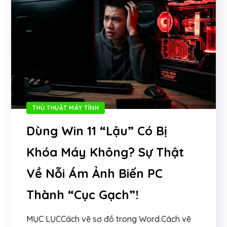
THỦ THUẬT MÁY TÍNH
Dùng Win 11 “Lậu” Có Bị
Khóa Máy Không? Sự Thật
Về Nỗi Ám Ảnh Biến PC
Thành “Cục Gạch”!
MỤC LỤCCách vẽ sơ đồ trong Word.Cách vẽ