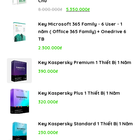
Chủ
Giá
Giá
8.000.000
₫
5.350.000
₫
gốc
hiện
Key Microsoft 365 Family - 6 User - 1
là:
tại
năm ( Offiice 365 Family) + Onedrive 6
8.000.000₫.
là:
TB
5.350.000₫.
2.300.000
₫
Key Kaspersky Premium 1 Thiết Bị 1 Năm
390.000
₫
Key Kaspersky Plus 1 Thiết Bị 1 Năm
320.000
₫
Key Kaspersky Standard 1 Thiết Bị 1 Năm
230.000
₫