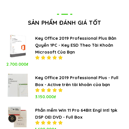
SẢN PHẨM ĐÁNH GIÁ TỐT
Key Office 2019 Professional Plus Bản
Quyền 1PC - Key ESD Theo Tài Khoản
Microsoft Của Bạn
2.700.000
₫
Được xếp
hạng
5.00
5
sao
Key Office 2019 Professional Plus - Full
Box - Active trên tài khoản của bạn
Được xếp
3.150.000
₫
hạng
5.00
5
sao
Phần mềm Win 11 Pro 64Bit Engl Intl 1pk
DSP OEI DVD - Full Box
Được xếp