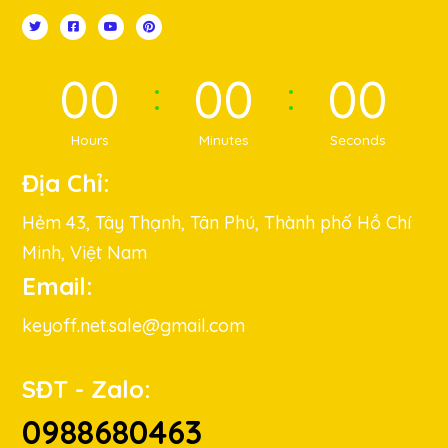
00
00
00
Hours
Minutes
Seconds
Địa Chỉ:
Hẻm 43, Tây Thạnh, Tân Phú, Thành phố Hồ Chí
Minh, Việt Nam
Email:
keyoff.net.sale@gmail.com
SĐT - Zalo:
0988680463