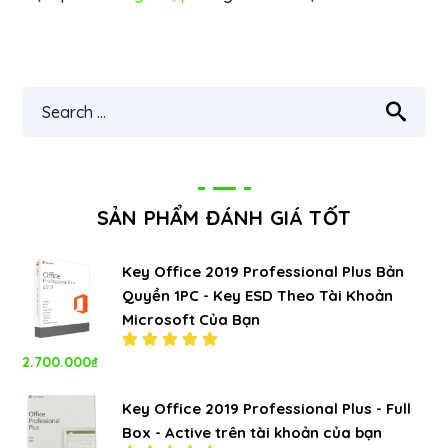
SẢN PHẨM ĐÁNH GIÁ TỐT
Key Office 2019 Professional Plus Bản
Quyền 1PC - Key ESD Theo Tài Khoản
Microsoft Của Bạn
2.700.000
₫
Được xếp
hạng
5.00
5
sao
Key Office 2019 Professional Plus - Full
Box - Active trên tài khoản của bạn