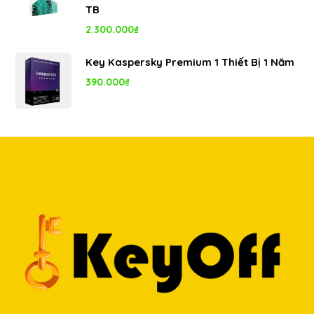
8.000.000₫.
là:
TB
5.350.000₫.
2.300.000
₫
Key Kaspersky Premium 1 Thiết Bị 1 Năm
390.000
₫