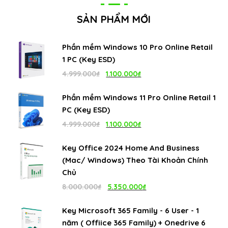
SẢN PHẨM MỚI
Phần mềm Windows 10 Pro Online Retail
1 PC (Key ESD)
Giá
Giá
4.999.000
₫
1.100.000
₫
gốc
hiện
Phần mềm Windows 11 Pro Online Retail 1
là:
tại
PC (Key ESD)
4.999.000₫.
là:
Giá
Giá
4.999.000
₫
1.100.000
₫
1.100.000₫.
gốc
hiện
Key Office 2024 Home And Business
là:
tại
(Mac/ Windows) Theo Tài Khoản Chính
4.999.000₫.
là:
Chủ
1.100.000₫.
Giá
Giá
8.000.000
₫
5.350.000
₫
gốc
hiện
Key Microsoft 365 Family - 6 User - 1
là:
tại
năm ( Offiice 365 Family) + Onedrive 6