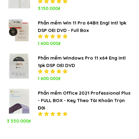
Được xếp
3.150.000
₫
hạng
5.00
5
sao
Phần mềm Win 11 Pro 64Bit Engl Intl 1pk
DSP OEI DVD - Full Box
Được xếp
1.600.000
₫
hạng
5.00
5
sao
Phần mềm Windows Pro 11 x64 Eng Intl
1pk DSP OEI DVD
Được xếp
1.600.000
₫
hạng
5.00
5
sao
Phần mềm Office 2021 Professional Plus
- FULL BOX - Key Theo Tài Khoản Trọn
Đời
3.550.000
₫
Được xếp
hạng
5.00
5
sao