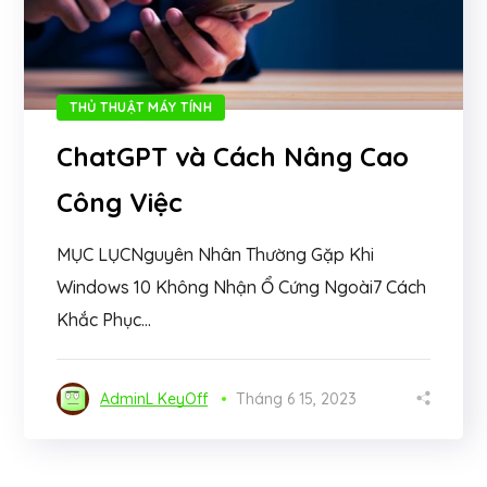
THỦ THUẬT MÁY TÍNH
ChatGPT và Cách Nâng Cao
Công Việc
MỤC LỤCNguyên Nhân Thường Gặp Khi
Windows 10 Không Nhận Ổ Cứng Ngoài7 Cách
Khắc Phục...
AdminL KeyOff
Tháng 6 15, 2023