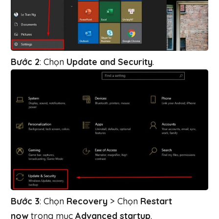
Bước 2
: Chọn
Update and Security
.
Bước 3
: Chọn
Recovery
> Chọn
Restart
now
trong mục
Advanced startup
.