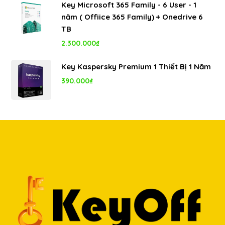
Key Microsoft 365 Family - 6 User - 1
là:
tại
năm ( Offiice 365 Family) + Onedrive 6
8.000.000₫.
là:
TB
5.350.000₫.
2.300.000
₫
Key Kaspersky Premium 1 Thiết Bị 1 Năm
390.000
₫