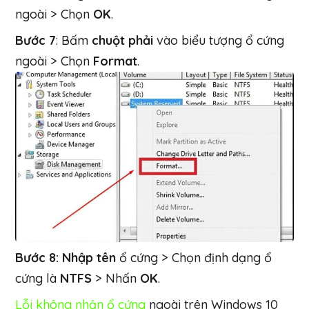
ngoài > Chọn
OK
.
Bước 7
:
Bấm
chuột phải
vào biểu tượng ổ cứng
ngoài > Chọn
Format
.
Bước 8: Nhập tên
ổ cứng > Chọn định dạng ổ
cứng là
NTFS
> Nhấn
OK
.
Lỗi không nhận ổ cứng
ngoài trên Windows 10