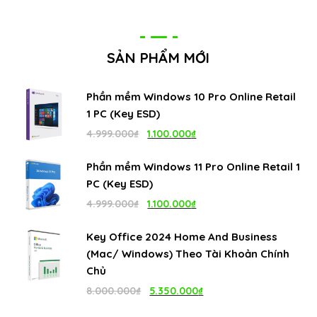
SẢN PHẨM MỚI
Phần mềm Windows 10 Pro Online Retail
1 PC (Key ESD)
Giá
Giá
4.999.000
₫
1.100.000
₫
gốc
hiện
Phần mềm Windows 11 Pro Online Retail 1
là:
tại
PC (Key ESD)
4.999.000₫.
là:
Giá
Giá
4.999.000
₫
1.100.000
₫
1.100.000₫.
gốc
hiện
Key Office 2024 Home And Business
là:
tại
(Mac/ Windows) Theo Tài Khoản Chính
4.999.000₫.
là:
Chủ
1.100.000₫.
Giá
Giá
8.000.000
₫
5.350.000
₫
gốc
hiện