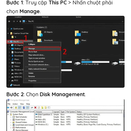
Bước 1
: Truy cập
This PC
> Nhấn chuột phải
chọn
Manage
.
Bước 2
: Chọn
Disk Management
.