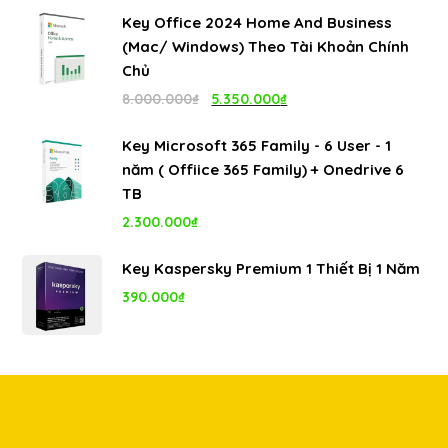
gốc
hiện
Key Office 2024 Home And Business
là:
tại
(Mac/ Windows) Theo Tài Khoản Chính
4.999.000₫.
là:
Chủ
1.100.000₫.
Giá
Giá
8.000.000
₫
5.350.000
₫
gốc
hiện
Key Microsoft 365 Family - 6 User - 1
là:
tại
năm ( Offiice 365 Family) + Onedrive 6
8.000.000₫.
là:
TB
5.350.000₫.
2.300.000
₫
Key Kaspersky Premium 1 Thiết Bị 1 Năm
390.000
₫