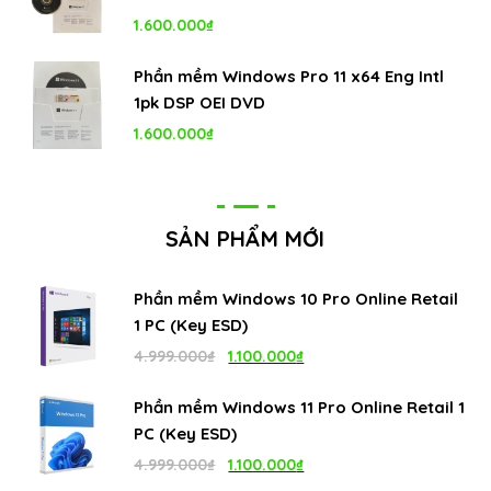
4.999.000₫.
là:
1.600.000
₫
1.100.000₫.
Phần mềm Windows Pro 11 x64 Eng Intl
1pk DSP OEI DVD
1.600.000
₫
SẢN PHẨM MỚI
Phần mềm Windows 10 Pro Online Retail
1 PC (Key ESD)
Giá
Giá
4.999.000
₫
1.100.000
₫
gốc
hiện
Phần mềm Windows 11 Pro Online Retail 1
là:
tại
PC (Key ESD)
4.999.000₫.
là:
Giá
Giá
4.999.000
₫
1.100.000
₫
1.100.000₫.