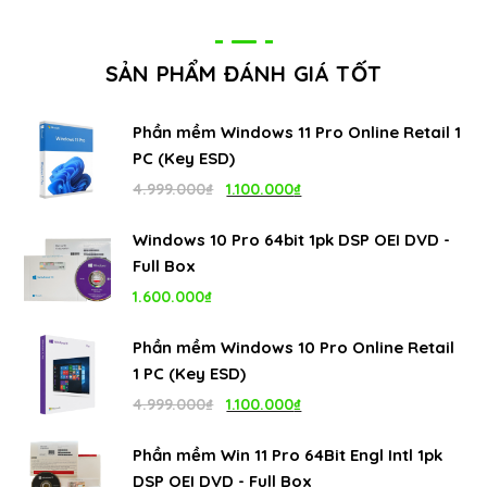
SẢN PHẨM ĐÁNH GIÁ TỐT
Phần mềm Windows 11 Pro Online Retail 1
PC (Key ESD)
Giá
Giá
4.999.000
₫
1.100.000
₫
gốc
hiện
Windows 10 Pro 64bit 1pk DSP OEI DVD -
là:
tại
Full Box
4.999.000₫.
là:
1.600.000
₫
1.100.000₫.
Phần mềm Windows 10 Pro Online Retail
1 PC (Key ESD)
Giá
Giá
4.999.000
₫
1.100.000
₫
gốc
hiện
Phần mềm Win 11 Pro 64Bit Engl Intl 1pk
là:
tại
DSP OEI DVD - Full Box