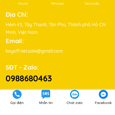
Hours
Minutes
Seconds
Địa Chỉ:
Hẻm 43, Tây Thạnh, Tân Phú, Thành phố Hồ Chí
Minh, Việt Nam
Email:
keyoff.net.sale@gmail.com
SĐT - Zalo:
0988680463
Gọi điện
Nhắn tin
Chat zalo
Facebook
Hướng dẫn mua hàng
|
Hướng dẫn thanh toán
|
Chính Sách
Hoàn Tiền
|
CS bảo mật