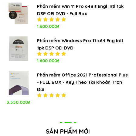
sao
Phần mềm Win 11 Pro 64Bit Engl Intl 1pk
DSP OEI DVD - Full Box
Được xếp
1.600.000
₫
hạng
5.00
5
sao
Phần mềm Windows Pro 11 x64 Eng Intl
1pk DSP OEI DVD
Được xếp
1.600.000
₫
hạng
5.00
5
sao
Phần mềm Office 2021 Professional Plus
- FULL BOX - Key Theo Tài Khoản Trọn
Đời
3.550.000
₫
Được xếp
hạng
5.00
5
sao
SẢN PHẨM MỚI