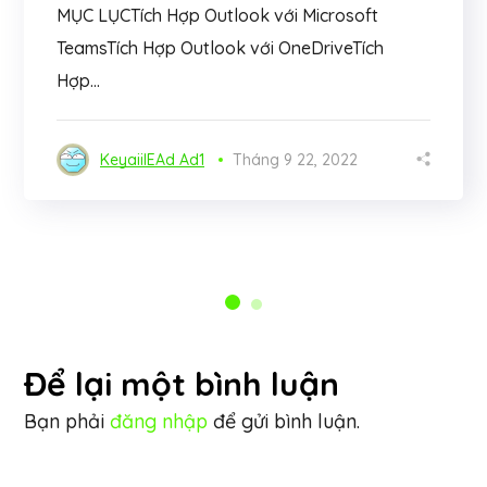
MỤC LỤCTích Hợp Outlook với Microsoft
TeamsTích Hợp Outlook với OneDriveTích
Hợp...
KeyaiiIEAd Ad1
Tháng 9 22, 2022
Để lại một bình luận
Bạn phải
đăng nhập
để gửi bình luận.