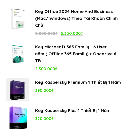
Key Office 2024 Home And Business
(Mac/ Windows) Theo Tài Khoản Chính
Chủ
Giá
Giá
8.000.000
₫
5.350.000
₫
gốc
hiện
Key Microsoft 365 Family - 6 User - 1
là:
tại
năm ( Offiice 365 Family) + Onedrive 6
8.000.000₫.
là:
TB
5.350.000₫.
2.300.000
₫
Key Kaspersky Premium 1 Thiết Bị 1 Năm
390.000
₫
Key Kaspersky Plus 1 Thiết Bị 1 Năm
320.000
₫