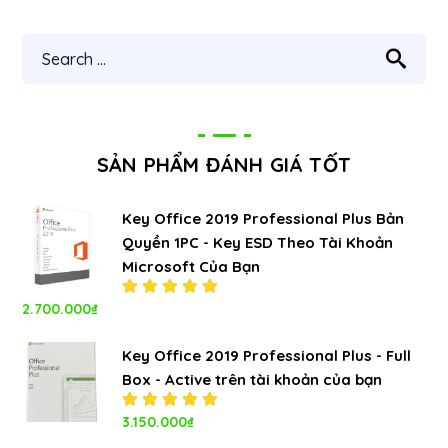
SẢN PHẨM ĐÁNH GIÁ TỐT
Key Office 2019 Professional Plus Bản
Quyền 1PC - Key ESD Theo Tài Khoản
Microsoft Của Bạn
2.700.000
₫
Được xếp
hạng
5.00
5
sao
Key Office 2019 Professional Plus - Full
Box - Active trên tài khoản của bạn
Được xếp
3.150.000
₫
hạng
5.00
5