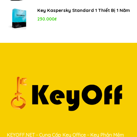
Key Kaspersky Standard 1 Thiết Bị 1 Năm
230.000
₫
KEYOFF.NET - Cung Cấp Key Office - Key Phần Mềm