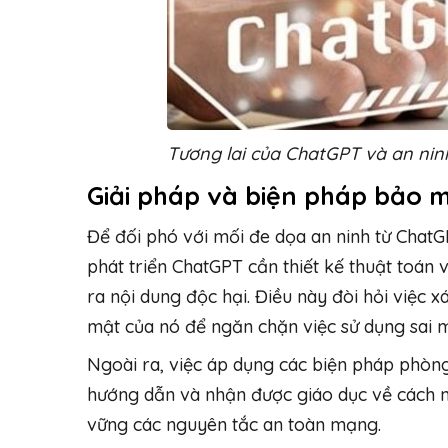
Tương lai của ChatGPT và an ni
Giải pháp và biện pháp bảo 
Để đối phó với mối đe dọa an ninh từ ChatG
phát triển ChatGPT cần thiết kế thuật toán
ra nội dung độc hại. Điều này đòi hỏi việc 
mật của nó để ngăn chặn việc sử dụng sai m
Ngoài ra, việc áp dụng các biện pháp phòn
hướng dẫn và nhận được giáo dục về cách n
vững các nguyên tắc an toàn mạng.