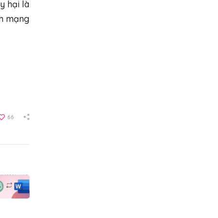
 hại là
inh mạng
66