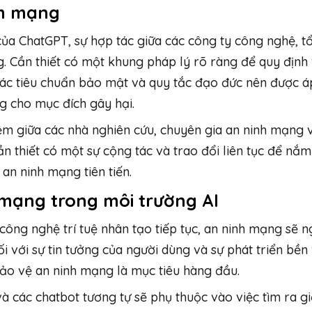
nh mạng
ủa ChatGPT, sự hợp tác giữa các công ty công nghệ, t
. Cần thiết có một khung pháp lý rõ ràng để quy định 
ác tiêu chuẩn bảo mật và quy tắc đạo đức nên được 
 cho mục đích gây hại.
iệm giữa các nhà nghiên cứu, chuyên gia an ninh mạng 
ần thiết có một sự cộng tác và trao đổi liên tục để nắm
 an ninh mạng tiên tiến.
mạng trong môi trường AI
công nghệ trí tuệ nhân tạo tiếp tục, an ninh mạng sẽ 
i với sự tin tưởng của người dùng và sự phát triển bền
bảo vệ an ninh mạng là mục tiêu hàng đầu.
và các chatbot tương tự sẽ phụ thuộc vào việc tìm ra g