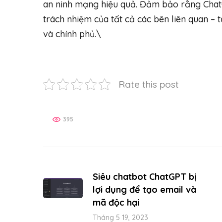
an ninh mạng hiệu quả. Đảm bảo rằng ChatG
trách nhiệm của tất cả các bên liên quan – 
và chính phủ.\
Rate this post
395
Siêu chatbot ChatGPT bị
lợi dụng để tạo email và
mã độc hại
Tháng 5 19, 2023