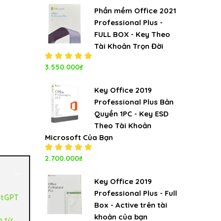
5.00
5
sao
Phần mềm Office 2021
Professional Plus -
FULL BOX - Key Theo
Tài Khoản Trọn Đời
Được xếp
3.550.000
₫
hạng
5.00
5
sao
Key Office 2019
Professional Plus Bản
Quyền 1PC - Key ESD
Theo Tài Khoản
Microsoft Của Bạn
Được xếp
2.700.000
₫
hạng
5.00
5
sao
Key Office 2019
Professional Plus - Full
atGPT
Box - Active trên tài
khoản của bạn
h từ