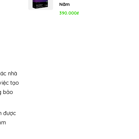
Năm
390.000
₫
các nhà
việc tạo
ng bảo
n được
nắm