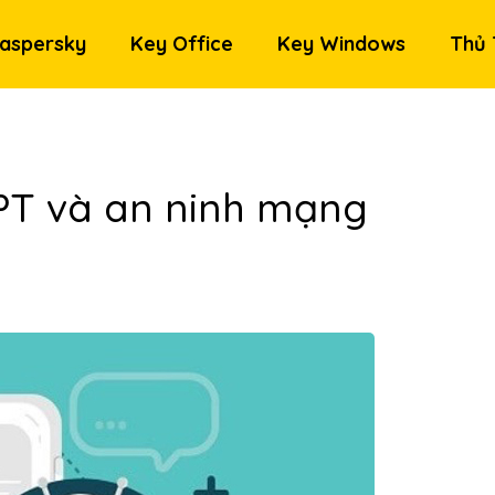
aspersky
Key Office
Key Windows
Thủ 
PT và an ninh mạng