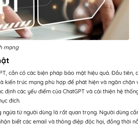
nh mạng
mật
PT, cần có các biện pháp bảo mật hiệu quả. Đầu tiên, 
 và kiến trúc mạng phù hợp để phát hiện và ngăn chặn 
xác định các yếu điểm của ChatGPT và cải thiện hệ thố
ục đích.
g ngừa từ người dùng là rất quan trọng. Người dùng cầ
hận biết các email và thông điệp độc hại, đồng thời 