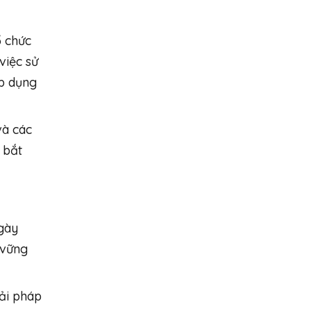
ổ chức
việc sử
áp dụng
và các
 bắt
ngày
 vững
iải pháp