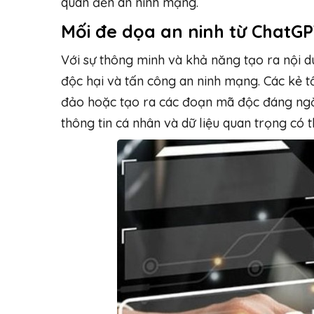
quan đến an ninh mạng.
Mối đe dọa an ninh từ ChatG
Với sự thông minh và khả năng tạo ra nội d
độc hại và tấn công an ninh mạng. Các kẻ t
đảo hoặc tạo ra các đoạn mã độc đáng ngờ.
thông tin cá nhân và dữ liệu quan trọng có 