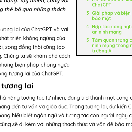
i dùng. Tuy nhiên, cùng với
ChatGPT
ng thể bỏ qua những thách
Giải pháp và biện
bảo mật
Hợp tác công ngh
tương lai của ChatGPT và vai
an ninh mạng
 phát triển không ngừng của
Tầm quan trọng c
ninh mạng trong 
, song đồng thời cũng tạo
trường AI
g. Chúng ta sẽ khám phá cách
 những biện pháp phòng ngừa
ng tương lai của ChatGPT.
tương lai
hả năng tương tác tự nhiên, đang trở thành một công 
 hàng đến tư vấn và giáo dục. Trong tương lai, dự kiến
 năng hiểu biết ngôn ngữ và tương tác con người ngày 
y, cũng sẽ đi kèm với những thách thức và vấn đề bảo mậ