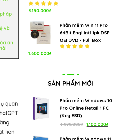
Được xếp
3.150.000
₫
 pháp
hạng
5.00
5
sao
Phần mềm Win 11 Pro
ệ và
64Bit Engl Intl 1pk DSP
OEI DVD - Full Box
ủa an
môi
1.600.000
₫
Được xếp
hạng
5.00
5
sao
SẢN PHẨM MỚI
Phần mềm Windows 10
cụ quan
Pro Online Retail 1 PC
 ChatGPT
(Key ESD)
càng
Giá
Giá
4.999.000
₫
1.100.000
₫
t liên
gốc
hiện
Phần mềm Windows 11