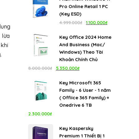
là:
tại
Pro Online Retail 1 PC
4.999.000₫.
là:
(Key ESD)
1.100.000₫.
Giá
Giá
4.999.000
₫
1.100.000
₫
dung
gốc
hiện
 lừa
Key Office 2024 Home
là:
tại
 khi
And Business (Mac/
4.999.000₫.
là:
Windows) Theo Tài
.
1.100.000₫.
Khoản Chính Chủ
Giá
Giá
8.000.000
₫
5.350.000
₫
gốc
hiện
Key Microsoft 365
là:
tại
Family - 6 User - 1 năm
8.000.000₫.
là:
( Offiice 365 Family) +
5.350.000₫.
Onedrive 6 TB
2.300.000
₫
Key Kaspersky
Premium 1 Thiết Bị 1