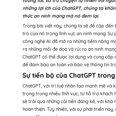
tương tác và trò chuyện tự nhiên với ngườ
những lợi ích của ChatGPT, chúng ta khô
thức an ninh mạng mà nó đem lại.
Trong bài viết này, chúng ta sẽ đề cập đến 
trò của nó trong lĩnh vực an ninh mạng. Sự
công nghệ AI đã mở ra những tiềm năng mới
ra những mối đe dọa và rủi ro an ninh mạn
ChatGPT có thể được lợi dụng và cung cấp
để đảm bảo an toàn và bảo vệ thông tin tro
Sự tiến bộ của ChatGPT trong 
ChatGPT, với trí tuệ nhân tạo mạnh mẽ và k
trọng trong nhiều lĩnh vực, từ hỗ trợ khách
sẽ trải qua những cải tiến đáng kể, với khả
hoàn thiện. Tuy nhiên, với sự phát triển nà