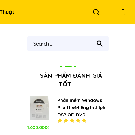
Thuật
SẢN PHẨM ĐÁNH GIÁ
TỐT
Phần mềm Windows
Pro 11 x64 Eng Intl 1pk
DSP OEI DVD
1.600.000
₫
Được xếp
hạng