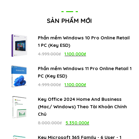
SẢN PHẨM MỚI
Phần mềm Windows 10 Pro Online Retail
1 PC (Key ESD)
Giá
Giá
4.999.000
₫
1.100.000
₫
gốc
hiện
Phần mềm Windows 11 Pro Online Retail 1
là:
tại
PC (Key ESD)
4.999.000₫.
là:
Giá
Giá
4.999.000
₫
1.100.000
₫
1.100.000₫.
gốc
hiện
Key Office 2024 Home And Business
là:
tại
(Mac/ Windows) Theo Tài Khoản Chính
4.999.000₫.
là:
Chủ
1.100.000₫.
Giá
Giá
8.000.000
₫
5.350.000
₫
gốc
hiện
Key Microsoft 365 Family - 6 User - 1