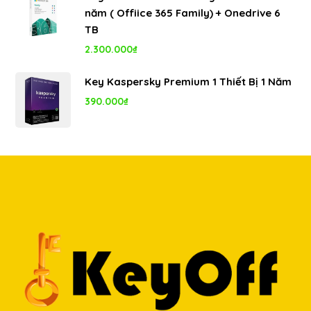
là:
tại
năm ( Offiice 365 Family) + Onedrive 6
8.000.000₫.
là:
TB
5.350.000₫.
2.300.000
₫
Key Kaspersky Premium 1 Thiết Bị 1 Năm
390.000
₫