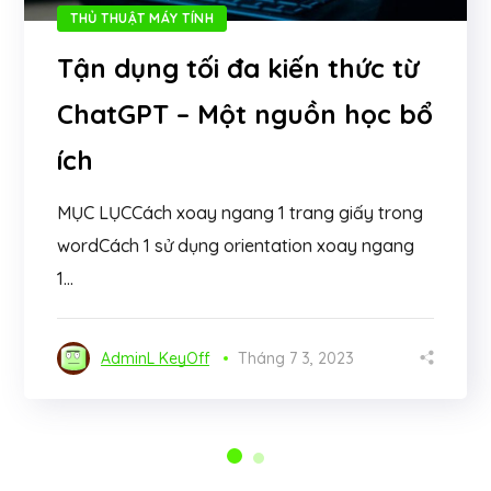
THỦ THUẬT MÁY TÍNH
Tận dụng tối đa kiến thức từ
ChatGPT – Một nguồn học bổ
ích
MỤC LỤCCách xoay ngang 1 trang giấy trong
wordCách 1 sử dụng orientation xoay ngang
1...
AdminL KeyOff
Tháng 7 3, 2023