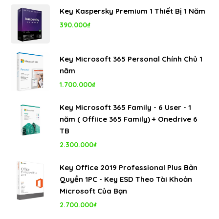
Key Kaspersky Premium 1 Thiết Bị 1 Năm
390.000
₫
Key Microsoft 365 Personal Chính Chủ 1
năm
1.700.000
₫
Key Microsoft 365 Family - 6 User - 1
năm ( Offiice 365 Family) + Onedrive 6
TB
2.300.000
₫
Key Office 2019 Professional Plus Bản
Quyền 1PC - Key ESD Theo Tài Khoản
Microsoft Của Bạn
2.700.000
₫