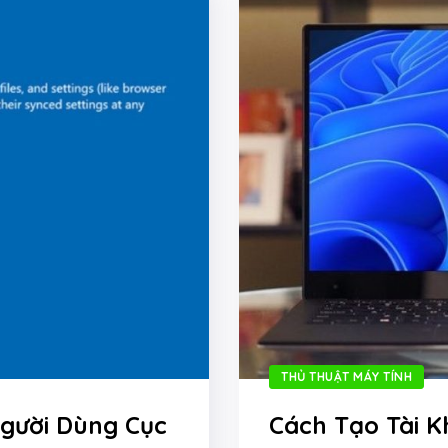
THỦ THUẬT MÁY TÍNH
gười Dùng Cục
Cách Tạo Tài 