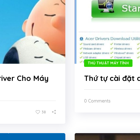
THỦ THUẬT MÁY TÍNH
river Cho Máy
Thứ tự cài đặt 
0 Comments
38