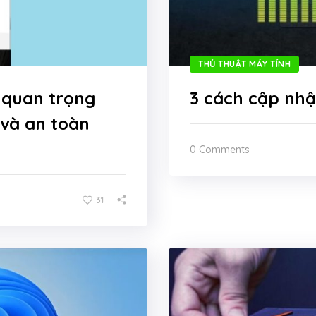
THỦ THUẬT MÁY TÍNH
 quan trọng
3 cách cập nhậ
và an toàn
0 Comments
31