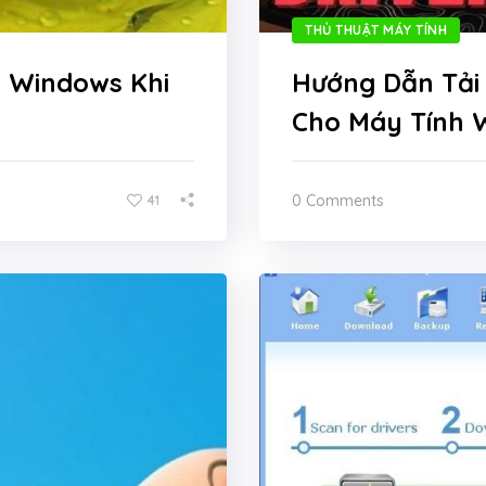
THỦ THUẬT MÁY TÍNH
t Windows Khi
Hướng Dẫn Tải 
Cho Máy Tính 
0 Comments
41