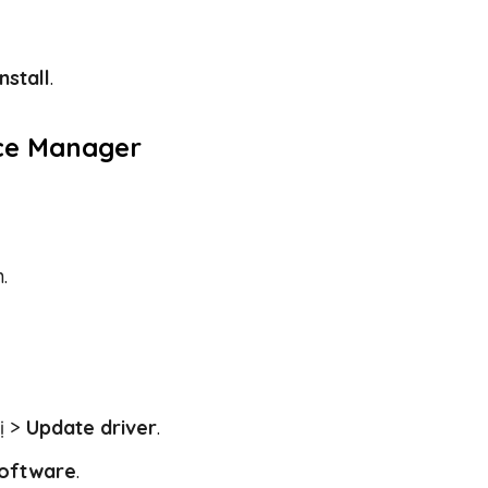
nstall
.
ice Manager
.
bị >
Update driver
.
software
.