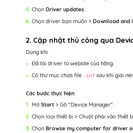
Chọn
Driver updates
.
Chọn driver bạn muốn >
Download and i
2.
Cập nhật thủ công qua Dev
Dùng khi:
Đã tải driver từ website của hãng.
Có thư mục chứa file
sau khi giải nén
.inf
Các bước thực hiện:
Mở
Start
> Gõ “Device Manager”.
Chọn loại thiết bị > Chuột phải vào thiết 
Chọn
Browse my computer for driver 