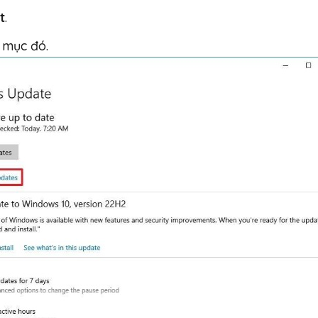
t
.
ư mục đó.