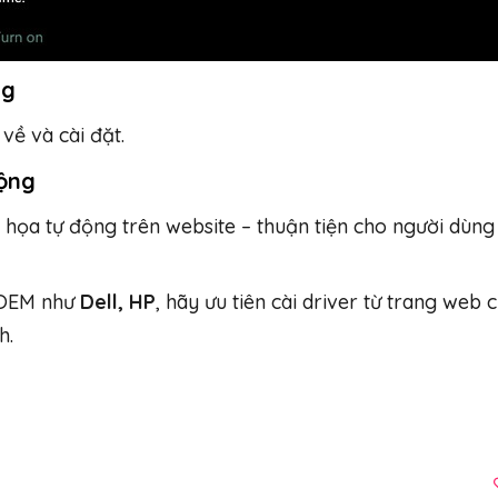
ng
về và cài đặt.
động
 họa tự động trên website – thuận tiện cho người dùn
OEM như
Dell, HP
, hãy ưu tiên cài driver từ trang web 
h.