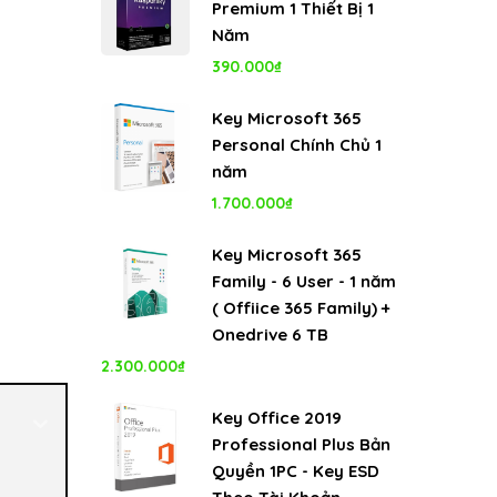
Premium 1 Thiết Bị 1
Năm
390.000
₫
Key Microsoft 365
Personal Chính Chủ 1
năm
1.700.000
₫
Key Microsoft 365
Family - 6 User - 1 năm
( Offiice 365 Family) +
Onedrive 6 TB
2.300.000
₫
Key Office 2019
Professional Plus Bản
Quyền 1PC - Key ESD