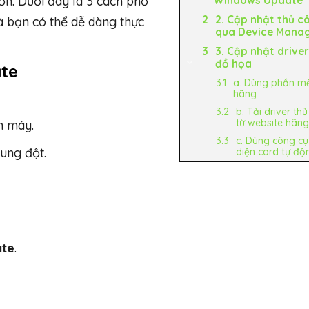
hơn. Dưới đây là 3 cách phổ
Windows Update
2. Cập nhật thủ c
à bạn có thể dễ dàng thực
qua Device Mana
3. Cập nhật drive
đồ họa
te
a. Dùng phần m
hãng
b. Tải driver th
từ website hãng
h máy.
c. Dùng công c
xung đột.
diện card tự độ
ate
.