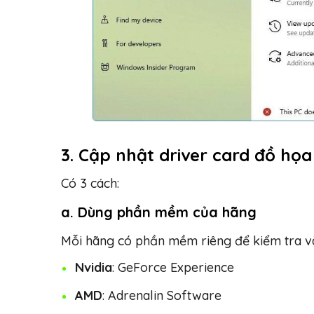
3.
Cập nhật driver card đồ họa
Có 3 cách:
a.
Dùng phần mềm của hãng
Mỗi hãng có phần mềm riêng để kiểm tra và
Nvidia
: GeForce Experience
AMD
: Adrenalin Software