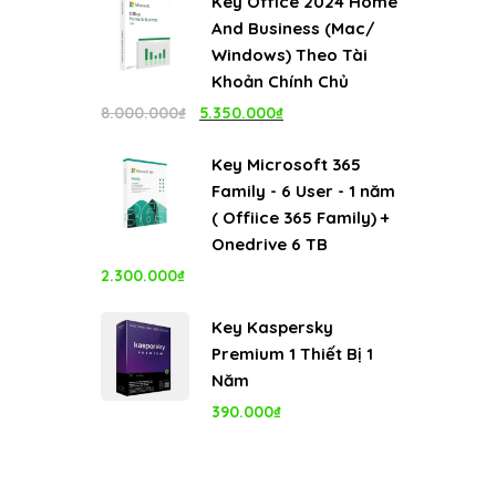
Key Office 2024 Home
là:
tại
And Business (Mac/
4.999.000₫.
là:
Windows) Theo Tài
1.100.000₫.
Khoản Chính Chủ
Giá
Giá
8.000.000
₫
5.350.000
₫
gốc
hiện
Key Microsoft 365
là:
tại
Family - 6 User - 1 năm
8.000.000₫.
là:
( Offiice 365 Family) +
5.350.000₫.
Onedrive 6 TB
2.300.000
₫
Key Kaspersky
Premium 1 Thiết Bị 1
Năm
390.000
₫