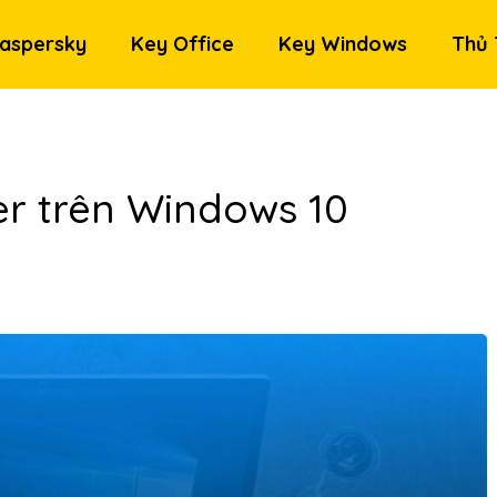
aspersky
Key Office
Key Windows
Thủ 
er trên Windows 10