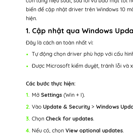
còn tăng hiệu suất, sửa lỗi và bảo mật tốt 
biến để cập nhật driver trên Windows 10 m
hiện.
1.
Cập nhật qua Windows Upda
Đây là cách an toàn nhất vì:
Tự động chọn driver phù hợp với cấu hìn
Được Microsoft kiểm duyệt, tránh lỗi và 
Các bước thực hiện:
Mở
Settings
(Win + I).
Vào
Update & Security
>
Windows Upd
Chọn
Check for updates
.
Nếu có, chọn
View optional updates
.