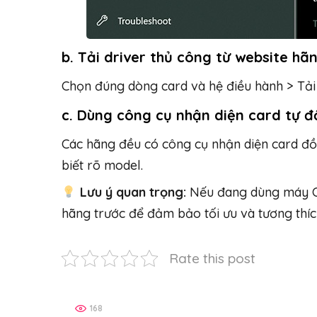
b.
Tải driver thủ công từ website hã
Chọn đúng dòng card và hệ điều hành > Tải 
c.
Dùng công cụ nhận diện card tự 
Các hãng đều có công cụ nhận diện card đồ
biết rõ model.
Lưu ý quan trọng:
Nếu đang dùng máy 
hãng trước để đảm bảo tối ưu và tương thíc
Rate this post
168