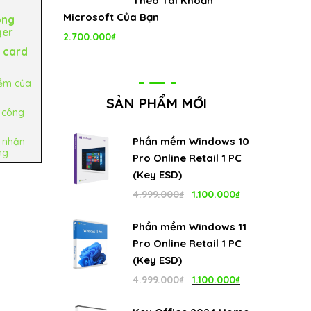
Theo Tài Khoản
Microsoft Của Bạn
ông
ger
2.700.000
₫
r card
ềm của
SẢN PHẨM MỚI
ủ công
Phần mềm Windows 10
ụ nhận
ng
Pro Online Retail 1 PC
(Key ESD)
Giá
Giá
4.999.000
₫
1.100.000
₫
gốc
hiện
Phần mềm Windows 11
là:
tại
Pro Online Retail 1 PC
4.999.000₫.
là:
(Key ESD)
1.100.000₫.
Giá
Giá
4.999.000
₫
1.100.000
₫
gốc
hiện