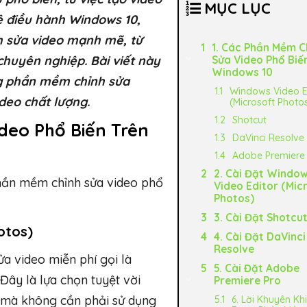
MỤC LỤC
hệ điều hành Windows 10,
h sửa video mạnh mẽ, từ
1. Các Phần Mềm C
huyên nghiệp. Bài viết này
Sửa Video Phổ Biế
Windows 10
ng phần mềm chỉnh sửa
Windows Video E
deo chất lượng.
(Microsoft Photo
Shotcut
deo Phổ Biến Trên
DaVinci Resolve
Adobe Premiere
2. Cài Đặt Windo
phần mềm chỉnh sửa video phổ
Video Editor (Mic
Photos)
3. Cài Đặt Shotcu
otos)
4. Cài Đặt DaVinci
Resolve
a video miễn phí gọi là
5. Cài Đặt Adobe
 Đây là lựa chọn tuyệt vời
Premiere Pro
n mà không cần phải sử dụng
6. Lời Khuyên Kh