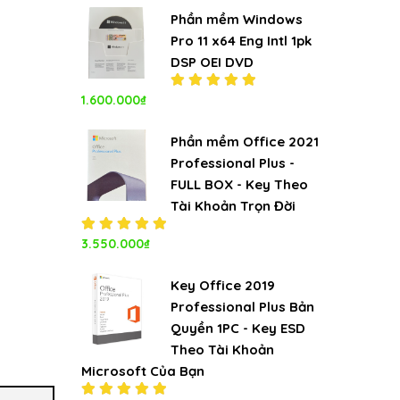
5.00
5
sao
Phần mềm Windows
Pro 11 x64 Eng Intl 1pk
DSP OEI DVD
1.600.000
₫
Được xếp
hạng
5.00
5
sao
Phần mềm Office 2021
Professional Plus -
FULL BOX - Key Theo
Tài Khoản Trọn Đời
Được xếp
3.550.000
₫
hạng
5.00
5
sao
Key Office 2019
Professional Plus Bản
Quyền 1PC - Key ESD
Theo Tài Khoản
Microsoft Của Bạn