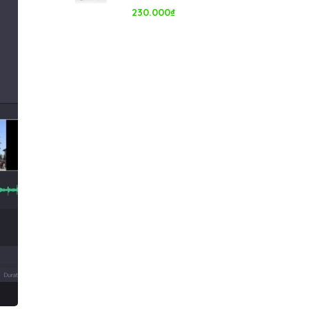
230.000
₫