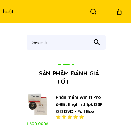
Thuật
SẢN PHẨM ĐÁNH GIÁ
TỐT
Phần mềm Win 11 Pro
64Bit Engl Intl 1pk DSP
OEI DVD - Full Box
1.600.000
₫
Được xếp
hạng