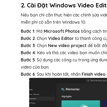
2.
Cài Đặt Windows Video Edit
Nếu bạn chỉ cần thực hiện các chỉnh sửa vi
miễn phí có sẵn trên Windows 10.
Bước 1
: Mở
Microsoft Photos
bằng cách tìm
Bước 2
: Chọn
Video Editor
từ thanh công cụ
Bước 3
: Chọn
New video project
để bắt đầ
Bước 4
: Kéo và thả các video bạn muốn chỉn
Bước 5
: Sử dụng các công cụ trong ứng dụn
video của bạn.
Bước 6
: Sau khi hoàn tất, nhấn
Finish video