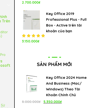
Được xếp
2.700.000
₫
hạng
5.00
5
sao
Key Office 2019
hỉnh
Professional Plus - Full
n Trên
Box - Active trên tài
khoản của bạn
ditor
s)
Được xếp
3.150.000
₫
hạng
5.00
5
sao
 Pro
ws
SẢN PHẨM MỚI
rosoft
t
Key Office 2024 Home
And Business (Mac/
Windows) Theo Tài
Khoản Chính Chủ
Giá
Giá
8.000.000
₫
5.350.000
₫
i Sử