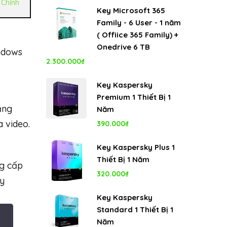
gốc
hiện
Chỉnh
Key Microsoft 365
là:
tại
Family - 6 User - 1 năm
8.000.000₫.
là:
( Offiice 365 Family) +
5.350.000₫.
Onedrive 6 TB
ndows
2.300.000
₫
Key Kaspersky
Premium 1 Thiết Bị 1
ăng
Năm
a video.
390.000
₫
Key Kaspersky Plus 1
Thiết Bị 1 Năm
ng cấp
320.000
₫
uy
Key Kaspersky
Standard 1 Thiết Bị 1
Năm