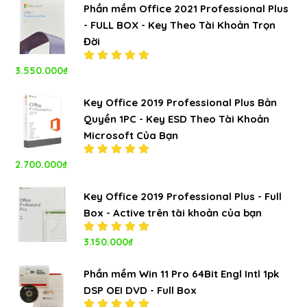
sao
Phần mềm Office 2021 Professional Plus
- FULL BOX - Key Theo Tài Khoản Trọn
Đời
3.550.000
₫
Được xếp
hạng
5.00
5
sao
Key Office 2019 Professional Plus Bản
Quyền 1PC - Key ESD Theo Tài Khoản
Microsoft Của Bạn
2.700.000
₫
Được xếp
hạng
5.00
5
sao
Key Office 2019 Professional Plus - Full
Box - Active trên tài khoản của bạn
Được xếp
3.150.000
₫
hạng
5.00
5
sao
Phần mềm Win 11 Pro 64Bit Engl Intl 1pk
DSP OEI DVD - Full Box