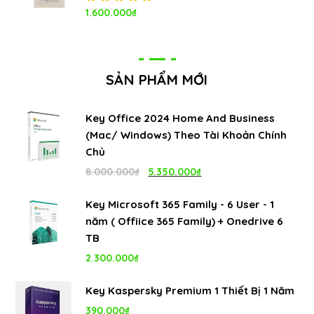
Được xếp
1.600.000
₫
hạng
5.00
5
sao
SẢN PHẨM MỚI
Key Office 2024 Home And Business
(Mac/ Windows) Theo Tài Khoản Chính
Chủ
Giá
Giá
8.000.000
₫
5.350.000
₫
gốc
hiện
Key Microsoft 365 Family - 6 User - 1
là:
tại
năm ( Offiice 365 Family) + Onedrive 6
8.000.000₫.
là:
TB
5.350.000₫.
2.300.000
₫
Key Kaspersky Premium 1 Thiết Bị 1 Năm
390.000
₫