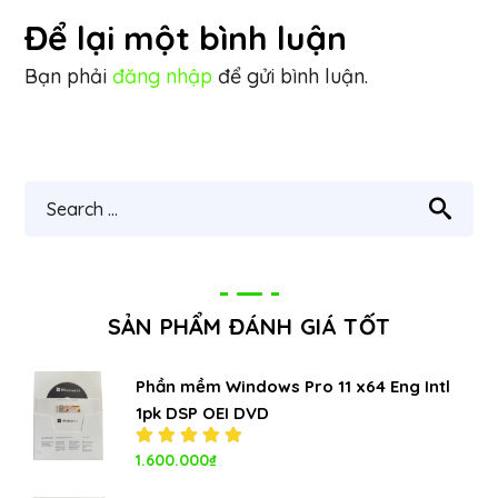
Để lại một bình luận
Bạn phải
đăng nhập
để gửi bình luận.
SẢN PHẨM ĐÁNH GIÁ TỐT
Phần mềm Windows Pro 11 x64 Eng Intl
1pk DSP OEI DVD
Được xếp
1.600.000
₫
hạng
5.00
5