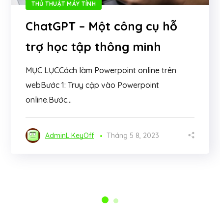
THỦ THUẬT MÁY TÍNH
ChatGPT – Một công cụ hỗ
trợ học tập thông minh
MỤC LỤCCách làm Powerpoint online trên
webBước 1: Truy cập vào Powerpoint
online.Bước...
AdminL KeyOff
Tháng 5 8, 2023