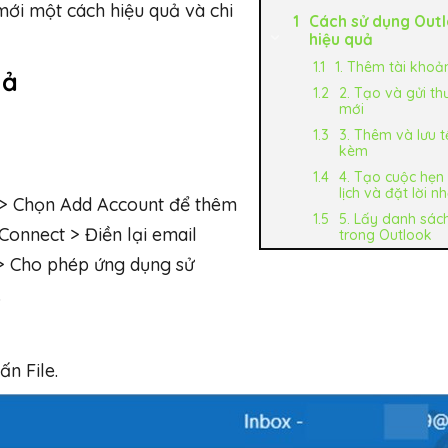
mới một cách hiệu quả và chi
Cách sử dụng Out
hiệu quả
1. Thêm tài khoả
uả
2. Tạo và gửi th
mới
3. Thêm và lưu t
kèm
4. Tạo cuộc hẹn
lịch và đặt lời n
e > Chọn Add Account để thêm
5. Lấy danh sách
onnect > Điền lại email
trong Outlook
> Cho phép ứng dụng sử
.
ấn File.