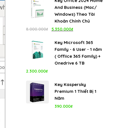
Key Office 2024 Home
là:
tại
And Business (Mac/
4.999.000₫.
là:
Windows) Theo Tài
1.100.000₫.
Khoản Chính Chủ
Giá
Giá
8.000.000
₫
5.350.000
₫
gốc
hiện
Key Microsoft 365
là:
tại
Family - 6 User - 1 năm
8.000.000₫.
là:
( Offiice 365 Family) +
5.350.000₫.
Onedrive 6 TB
2.300.000
₫
Key Kaspersky
Premium 1 Thiết Bị 1
Năm
390.000
₫