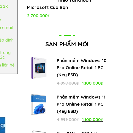
Theo Tài Khoản
look
Microsoft Của Bạn
2.700.000
₫
n
ư email
ệp đính
SẢN PHẨM MỚI
 trong
hắc
Phần mềm Windows 10
 liên hệ
Pro Online Retail 1 PC
(Key ESD)
Giá
Giá
4.999.000
₫
1.100.000
₫
gốc
hiện
Phần mềm Windows 11
là:
tại
Pro Online Retail 1 PC
4.999.000₫.
là:
(Key ESD)
1.100.000₫.
Giá
Giá
4.999.000
₫
1.100.000
₫
gốc
hiện