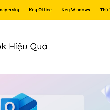
aspersky
Key Office
Key Windows
Thủ 
ok Hiệu Quả