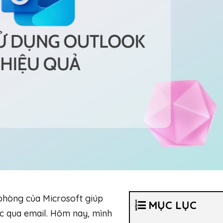
phòng của Microsoft giúp
MỤC LỤC
ệc qua email. Hôm nay, mình