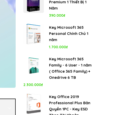
Premium 1 Thiết Bị 1
Năm
390.000
₫
Key Microsoft 365
Personal Chính Chủ 1
năm
1.700.000
₫
Key Microsoft 365
Family - 6 User - 1 năm
( Offiice 365 Family) +
Onedrive 6 TB
2.300.000
₫
Key Office 2019
Professional Plus Bản
Quyền 1PC - Key ESD