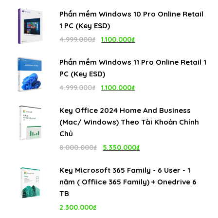
Phần mềm Windows 10 Pro Online Retail
1 PC (Key ESD)
Giá
Giá
4.999.000
₫
1.100.000
₫
gốc
hiện
Phần mềm Windows 11 Pro Online Retail 1
là:
tại
PC (Key ESD)
4.999.000₫.
là:
Giá
Giá
4.999.000
₫
1.100.000
₫
1.100.000₫.
gốc
hiện
Key Office 2024 Home And Business
là:
tại
(Mac/ Windows) Theo Tài Khoản Chính
4.999.000₫.
là:
Chủ
1.100.000₫.
Giá
Giá
8.000.000
₫
5.350.000
₫
gốc
hiện
Key Microsoft 365 Family - 6 User - 1
là:
tại
năm ( Offiice 365 Family) + Onedrive 6
8.000.000₫.
là:
TB
5.350.000₫.
2.300.000
₫