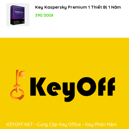
Key Kaspersky Premium 1 Thiết Bị 1 Năm
390.000
₫
KEYOFF.NET - Cung Cấp Key Office - Key Phần Mềm