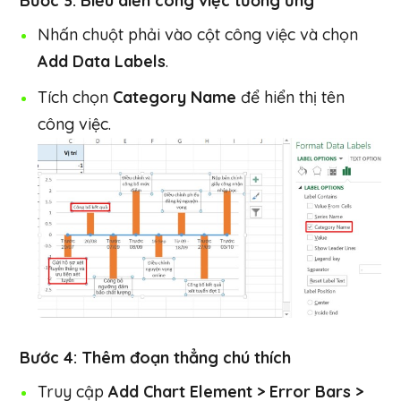
Bước 3: Biểu diễn công việc tương ứng
Nhấn chuột phải vào cột công việc và chọn
Add Data Labels
.
Tích chọn
Category Name
để hiển thị tên
công việc.
Bước 4: Thêm đoạn thẳng chú thích
Truy cập
Add Chart Element > Error Bars >