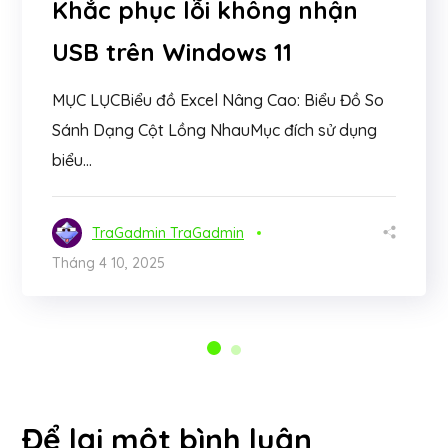
Khắc phục lỗi không nhận
USB trên Windows 11
MỤC LỤCBiểu đồ Excel Nâng Cao: Biểu Đồ So
Sánh Dạng Cột Lồng NhauMục đích sử dụng
biểu...
TraGadmin TraGadmin
Tháng 4 10, 2025
Để lại một bình luận