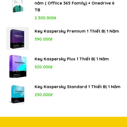
năm ( Offiice 365 Family) + Onedrive 6
8.000.000₫.
là:
TB
5.350.000₫.
2.300.000
₫
Key Kaspersky Premium 1 Thiết Bị 1 Năm
390.000
₫
Key Kaspersky Plus 1 Thiết Bị 1 Năm
320.000
₫
Key Kaspersky Standard 1 Thiết Bị 1 Năm
230.000
₫