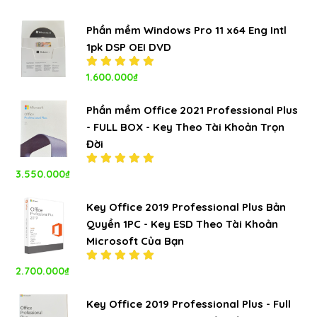
Phần mềm Windows Pro 11 x64 Eng Intl
1pk DSP OEI DVD
Được xếp
1.600.000
₫
hạng
5.00
5
sao
Phần mềm Office 2021 Professional Plus
- FULL BOX - Key Theo Tài Khoản Trọn
Đời
3.550.000
₫
Được xếp
hạng
5.00
5
sao
Key Office 2019 Professional Plus Bản
Quyền 1PC - Key ESD Theo Tài Khoản
Microsoft Của Bạn
2.700.000
₫
Được xếp
hạng
5.00
5
sao
Key Office 2019 Professional Plus - Full