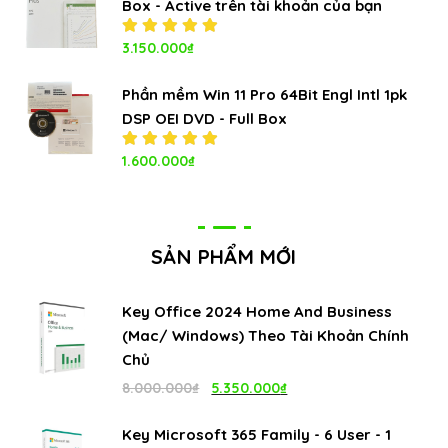
Box - Active trên tài khoản của bạn
Được xếp
3.150.000
₫
hạng
5.00
5
sao
Phần mềm Win 11 Pro 64Bit Engl Intl 1pk
DSP OEI DVD - Full Box
Được xếp
1.600.000
₫
hạng
5.00
5
sao
SẢN PHẨM MỚI
Key Office 2024 Home And Business
(Mac/ Windows) Theo Tài Khoản Chính
Chủ
Giá
Giá
8.000.000
₫
5.350.000
₫
gốc
hiện
Key Microsoft 365 Family - 6 User - 1
là:
tại