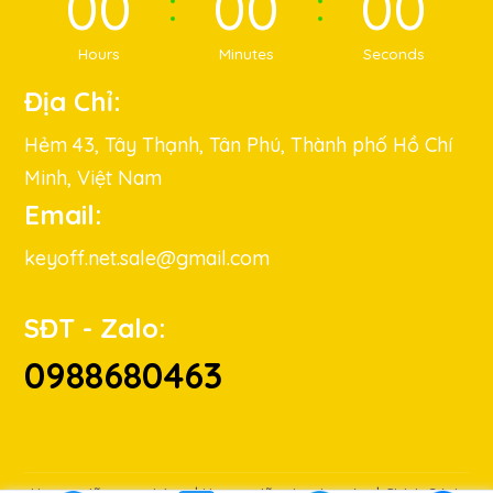
00
00
00
Hours
Minutes
Seconds
Địa Chỉ:
Hẻm 43, Tây Thạnh, Tân Phú, Thành phố Hồ Chí
Minh, Việt Nam
Email:
keyoff.net.sale@gmail.com
SĐT - Zalo:
0988680463