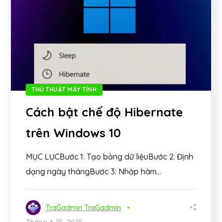
THỦ THUẬT MÁY TÍNH
Cách bật chế độ Hibernate
trên Windows 10
MỤC LỤCBước 1: Tạo bảng dữ liệuBước 2: Định
dạng ngày thángBước 3: Nhập hàm...
TraGadmin TraGadmin