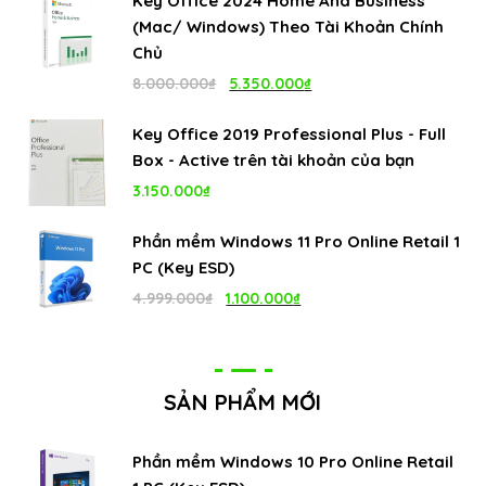
Key Office 2024 Home And Business
(Mac/ Windows) Theo Tài Khoản Chính
Chủ
Giá
Giá
8.000.000
₫
5.350.000
₫
gốc
hiện
Key Office 2019 Professional Plus - Full
là:
tại
Box - Active trên tài khoản của bạn
8.000.000₫.
là:
3.150.000
₫
5.350.000₫.
Phần mềm Windows 11 Pro Online Retail 1
PC (Key ESD)
Giá
Giá
4.999.000
₫
1.100.000
₫
gốc
hiện
là:
tại
4.999.000₫.
là:
SẢN PHẨM MỚI
1.100.000₫.
Phần mềm Windows 10 Pro Online Retail