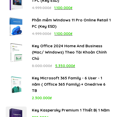
1 PC (Key ESD)
Giá
Giá
4.999.000
₫
1.100.000
₫
gốc
hiện
Phần mềm Windows 11 Pro Online Retail 1
là:
tại
PC (Key ESD)
4.999.000₫.
là:
Giá
Giá
4.999.000
₫
1.100.000
₫
1.100.000₫.
gốc
hiện
Key Office 2024 Home And Business
là:
tại
(Mac/ Windows) Theo Tài Khoản Chính
4.999.000₫.
là:
Chủ
1.100.000₫.
Giá
Giá
8.000.000
₫
5.350.000
₫
gốc
hiện
Key Microsoft 365 Family - 6 User - 1
là:
tại
năm ( Offiice 365 Family) + Onedrive 6
8.000.000₫.
là:
TB
5.350.000₫.
2.300.000
₫
Key Kaspersky Premium 1 Thiết Bị 1 Năm