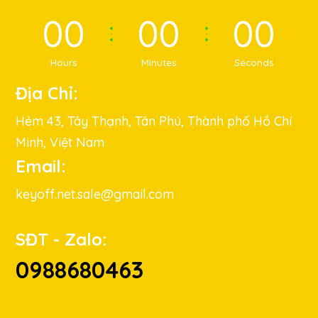
00
00
00
Hours
Minutes
Seconds
Địa Chỉ:
Hẻm 43, Tây Thạnh, Tân Phú, Thành phố Hồ Chí
Minh, Việt Nam
Email:
keyoff.net.sale@gmail.com
SĐT - Zalo:
0988680463