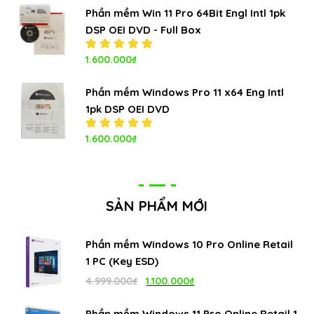
sao
Phần mềm Win 11 Pro 64Bit Engl Intl 1pk
DSP OEI DVD - Full Box
Được xếp
1.600.000
₫
hạng
5.00
5
sao
Phần mềm Windows Pro 11 x64 Eng Intl
1pk DSP OEI DVD
Được xếp
1.600.000
₫
hạng
5.00
5
sao
SẢN PHẨM MỚI
Phần mềm Windows 10 Pro Online Retail
1 PC (Key ESD)
Giá
Giá
4.999.000
₫
1.100.000
₫
gốc
hiện
Phần mềm Windows 11 Pro Online Retail 1