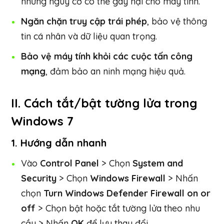
những nguy cơ có thể gây hại cho máy tính.
Ngăn chặn truy cập trái phép
, bảo vệ thông
tin cá nhân và dữ liệu quan trọng.
Bảo vệ máy tính khỏi các cuộc tấn công
mạng
, đảm bảo an ninh mạng hiệu quả.
II. Cách tắt/bật tường lửa trong
Windows 7
1. Hướng dẫn nhanh
Vào
Control Panel
> Chọn
System and
Security
> Chọn
Windows Firewall
> Nhấn
chọn
Turn Windows Defender Firewall on or
off
> Chọn bật hoặc tắt tường lửa theo nhu
cầu > Nhấn
OK
để lưu thay đổi.