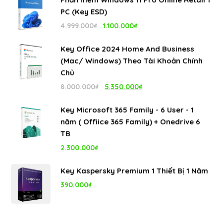
là:
tại
PC (Key ESD)
4.999.000₫.
là:
Giá
Giá
4.999.000
₫
1.100.000
₫
1.100.000₫.
gốc
hiện
Key Office 2024 Home And Business
là:
tại
(Mac/ Windows) Theo Tài Khoản Chính
4.999.000₫.
là:
Chủ
1.100.000₫.
Giá
Giá
8.000.000
₫
5.350.000
₫
gốc
hiện
Key Microsoft 365 Family - 6 User - 1
là:
tại
năm ( Offiice 365 Family) + Onedrive 6
8.000.000₫.
là:
TB
5.350.000₫.
2.300.000
₫
Key Kaspersky Premium 1 Thiết Bị 1 Năm
390.000
₫