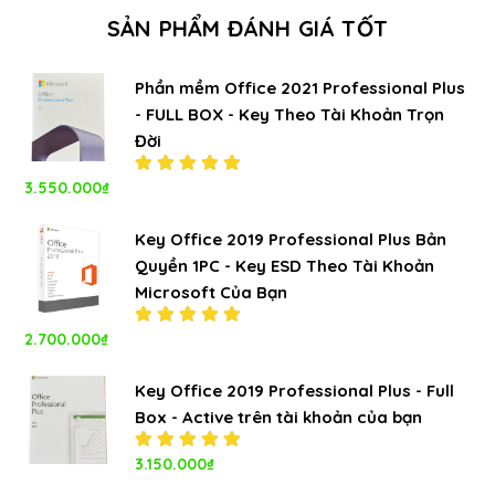
SẢN PHẨM ĐÁNH GIÁ TỐT
Phần mềm Office 2021 Professional Plus
- FULL BOX - Key Theo Tài Khoản Trọn
Đời
3.550.000
₫
Được xếp
hạng
5.00
5
sao
Key Office 2019 Professional Plus Bản
Quyền 1PC - Key ESD Theo Tài Khoản
Microsoft Của Bạn
2.700.000
₫
Được xếp
hạng
5.00
5
sao
Key Office 2019 Professional Plus - Full
Box - Active trên tài khoản của bạn
Được xếp
3.150.000
₫
hạng
5.00
5