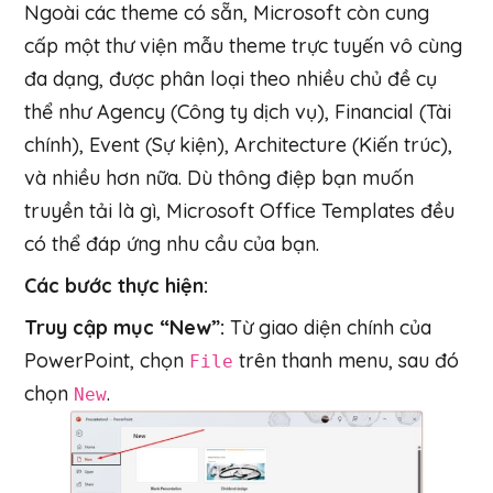
Ngoài các theme có sẵn, Microsoft còn cung
cấp một thư viện mẫu theme trực tuyến vô cùng
đa dạng, được phân loại theo nhiều chủ đề cụ
thể như Agency (Công ty dịch vụ), Financial (Tài
chính), Event (Sự kiện), Architecture (Kiến trúc),
và nhiều hơn nữa. Dù thông điệp bạn muốn
truyền tải là gì, Microsoft Office Templates đều
có thể đáp ứng nhu cầu của bạn.
Các bước thực hiện:
Truy cập mục “New”:
Từ giao diện chính của
PowerPoint, chọn
trên thanh menu, sau đó
File
chọn
.
New