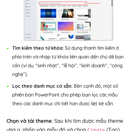
Tìm kiếm theo từ khóa:
Sử dụng thanh tìm kiếm ở
phía trên và nhập từ khóa liên quan đến chủ đề bạn
cần (ví dụ: “sinh nhật”, “lễ hội”, “kinh doanh”, “công
nghệ”).
Lọc theo danh mục có sẵn:
Bên cạnh đó, một số
phiên bản PowerPoint cho phép bạn lọc các mẫu
theo các danh mục chi tiết hơn được liệt kê sẵn.
Chọn và tải theme:
Sau khi tìm được mẫu theme
ưng ý, nhấp vào mẫu đó và chọn
(Tạo)
Create