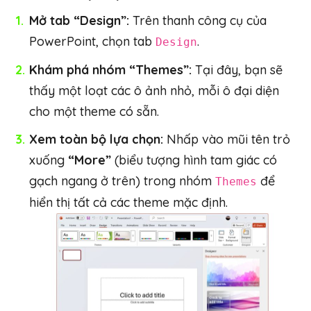
Mở tab “Design”:
Trên thanh công cụ của
PowerPoint, chọn tab
.
Design
Khám phá nhóm “Themes”:
Tại đây, bạn sẽ
thấy một loạt các ô ảnh nhỏ, mỗi ô đại diện
cho một theme có sẵn.
Xem toàn bộ lựa chọn:
Nhấp vào mũi tên trỏ
xuống
“More”
(biểu tượng hình tam giác có
gạch ngang ở trên) trong nhóm
để
Themes
hiển thị tất cả các theme mặc định.