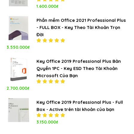
Được xếp
1.600.000
₫
hạng
5.00
5
sao
Phần mềm Office 2021 Professional Plus
- FULL BOX - Key Theo Tài Khoản Trọn
Đời
3.550.000
₫
Được xếp
hạng
5.00
5
sao
Key Office 2019 Professional Plus Bản
Quyền 1PC - Key ESD Theo Tài Khoản
Microsoft Của Bạn
2.700.000
₫
Được xếp
hạng
5.00
5
sao
Key Office 2019 Professional Plus - Full
Box - Active trên tài khoản của bạn
Được xếp
3.150.000
₫
hạng
5.00
5