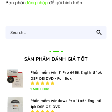
Bạn phải
đăng nhập
để gửi bình luận.
SẢN PHẨM ĐÁNH GIÁ TỐT
Phần mềm Win 11 Pro 64Bit Engl Intl 1pk
DSP OEI DVD - Full Box
Được xếp
1.600.000
₫
hạng
5.00
5
sao
Phần mềm Windows Pro 11 x64 Eng Intl
1pk DSP OEI DVD