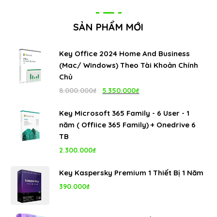
sao
SẢN PHẨM MỚI
Key Office 2024 Home And Business
(Mac/ Windows) Theo Tài Khoản Chính
Chủ
Giá
Giá
8.000.000
₫
5.350.000
₫
gốc
hiện
Key Microsoft 365 Family - 6 User - 1
là:
tại
năm ( Offiice 365 Family) + Onedrive 6
8.000.000₫.
là:
TB
5.350.000₫.
2.300.000
₫
Key Kaspersky Premium 1 Thiết Bị 1 Năm
390.000
₫