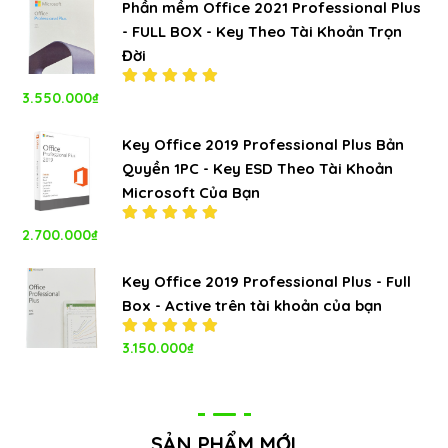
sao
Phần mềm Office 2021 Professional Plus
- FULL BOX - Key Theo Tài Khoản Trọn
Đời
3.550.000
₫
Được xếp
hạng
5.00
5
sao
Key Office 2019 Professional Plus Bản
Quyền 1PC - Key ESD Theo Tài Khoản
Microsoft Của Bạn
2.700.000
₫
Được xếp
hạng
5.00
5
sao
Key Office 2019 Professional Plus - Full
Box - Active trên tài khoản của bạn
Được xếp
3.150.000
₫
hạng
5.00
5
sao
SẢN PHẨM MỚI