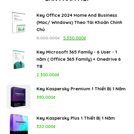
Key Office 2024 Home And Business
(Mac/ Windows) Theo Tài Khoản Chính
Chủ
Giá
Giá
8.000.000
₫
5.350.000
₫
gốc
hiện
Key Microsoft 365 Family - 6 User - 1
là:
tại
năm ( Offiice 365 Family) + Onedrive 6
8.000.000₫.
là:
TB
5.350.000₫.
2.300.000
₫
Key Kaspersky Premium 1 Thiết Bị 1 Năm
390.000
₫
Key Kaspersky Plus 1 Thiết Bị 1 Năm
320.000
₫