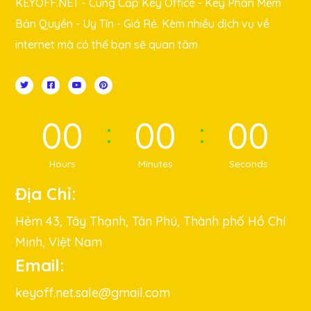
KEYOFF.NET - Cung Cấp Key Office - Key Phần Mềm
Bản Quyền - Uy Tín - Giá Rẻ. Kèm nhiều dịch vụ về
internet mà có thể bạn sẽ quan tâm
00
00
00
Hours
Minutes
Seconds
Địa Chỉ:
Hẻm 43, Tây Thạnh, Tân Phú, Thành phố Hồ Chí
Minh, Việt Nam
Email:
keyoff.net.sale@gmail.com