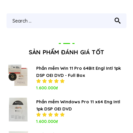
SẢN PHẨM ĐÁNH GIÁ TỐT
Phần mềm Win 11 Pro 64Bit Engl Intl 1pk
DSP OEI DVD - Full Box
Được xếp
1.600.000
₫
hạng
5.00
5
sao
Phần mềm Windows Pro 11 x64 Eng Intl
1pk DSP OEI DVD
Được xếp
1.600.000
₫
hạng
5.00
5