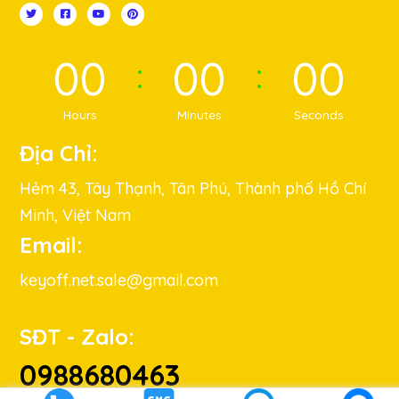
00
00
00
Hours
Minutes
Seconds
Địa Chỉ:
Hẻm 43, Tây Thạnh, Tân Phú, Thành phố Hồ Chí
Minh, Việt Nam
Email:
keyoff.net.sale@gmail.com
SĐT - Zalo:
0988680463