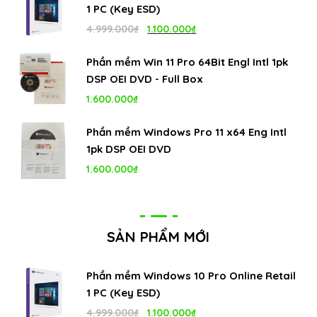
1 PC (Key ESD)
Giá
Giá
4.999.000
₫
1.100.000
₫
gốc
hiện
Phần mềm Win 11 Pro 64Bit Engl Intl 1pk
là:
tại
DSP OEI DVD - Full Box
4.999.000₫.
là:
1.600.000
₫
1.100.000₫.
Phần mềm Windows Pro 11 x64 Eng Intl
1pk DSP OEI DVD
1.600.000
₫
SẢN PHẨM MỚI
Phần mềm Windows 10 Pro Online Retail
1 PC (Key ESD)
Giá
Giá
4.999.000
₫
1.100.000
₫