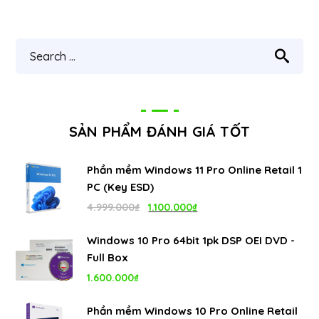
SẢN PHẨM ĐÁNH GIÁ TỐT
Phần mềm Windows 11 Pro Online Retail 1
PC (Key ESD)
Giá
Giá
4.999.000
₫
1.100.000
₫
gốc
hiện
Windows 10 Pro 64bit 1pk DSP OEI DVD -
là:
tại
Full Box
4.999.000₫.
là:
1.600.000
₫
1.100.000₫.
Phần mềm Windows 10 Pro Online Retail