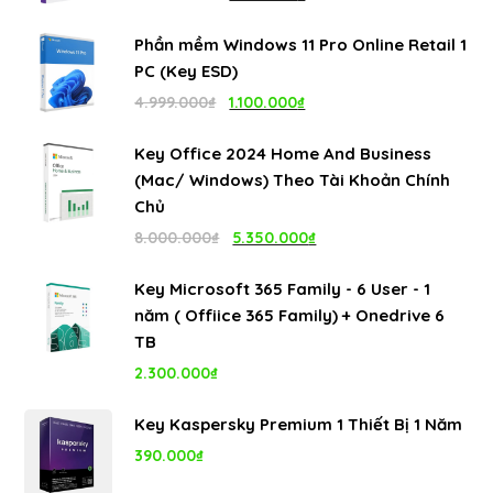
gốc
hiện
Phần mềm Windows 11 Pro Online Retail 1
là:
tại
PC (Key ESD)
4.999.000₫.
là:
Giá
Giá
4.999.000
₫
1.100.000
₫
1.100.000₫.
gốc
hiện
Key Office 2024 Home And Business
là:
tại
(Mac/ Windows) Theo Tài Khoản Chính
4.999.000₫.
là:
Chủ
1.100.000₫.
Giá
Giá
8.000.000
₫
5.350.000
₫
gốc
hiện
Key Microsoft 365 Family - 6 User - 1
là:
tại
năm ( Offiice 365 Family) + Onedrive 6
8.000.000₫.
là:
TB
5.350.000₫.
2.300.000
₫
Key Kaspersky Premium 1 Thiết Bị 1 Năm
390.000
₫