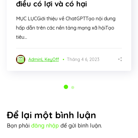
điều có lợi và có hại
MỤC LỤCGiới thiệu về ChatGPTTạo nội dung
hấp dẫn trên các nền tảng mạng xã hộiTạo
tiêu...
AdminL KeyOff
Tháng 4 6, 2023
Để lại một bình luận
Bạn phải
đăng nhập
để gửi bình luận.