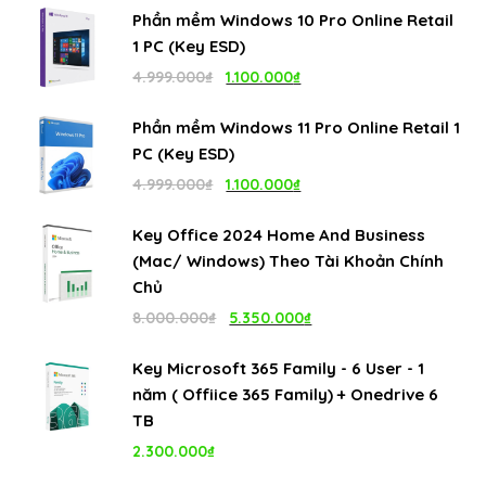
Phần mềm Windows 10 Pro Online Retail
1 PC (Key ESD)
Giá
Giá
4.999.000
₫
1.100.000
₫
gốc
hiện
Phần mềm Windows 11 Pro Online Retail 1
là:
tại
PC (Key ESD)
4.999.000₫.
là:
Giá
Giá
4.999.000
₫
1.100.000
₫
1.100.000₫.
gốc
hiện
Key Office 2024 Home And Business
là:
tại
(Mac/ Windows) Theo Tài Khoản Chính
4.999.000₫.
là:
Chủ
1.100.000₫.
Giá
Giá
8.000.000
₫
5.350.000
₫
gốc
hiện
Key Microsoft 365 Family - 6 User - 1
là:
tại
năm ( Offiice 365 Family) + Onedrive 6
8.000.000₫.
là:
TB
5.350.000₫.
2.300.000
₫