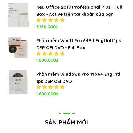
5.00
5
sao
Key Office 2019 Professional Plus - Full
Box - Active trên tài khoản của bạn
Được xếp
3.150.000
₫
hạng
5.00
5
sao
Phần mềm Win 11 Pro 64Bit Engl Intl 1pk
DSP OEI DVD - Full Box
Được xếp
1.600.000
₫
hạng
5.00
5
sao
Phần mềm Windows Pro 11 x64 Eng Intl
1pk DSP OEI DVD
Được xếp
1.600.000
₫
hạng
5.00
5
sao
SẢN PHẨM MỚI