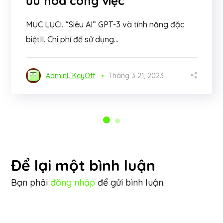
ưu hóa công việc
MỤC LỤCI. “Siêu AI” GPT-3 và tính năng đặc
biệtII. Chi phí để sử dụng...
AdminL KeyOff
Tháng 3 21, 2023
Để lại một bình luận
Bạn phải
đăng nhập
để gửi bình luận.