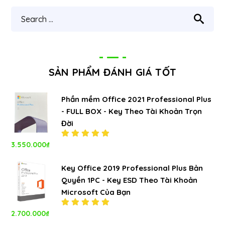
SẢN PHẨM ĐÁNH GIÁ TỐT
Phần mềm Office 2021 Professional Plus
- FULL BOX - Key Theo Tài Khoản Trọn
Đời
3.550.000
₫
Được xếp
hạng
5.00
5
sao
Key Office 2019 Professional Plus Bản
Quyền 1PC - Key ESD Theo Tài Khoản
Microsoft Của Bạn
2.700.000
₫
Được xếp
hạng