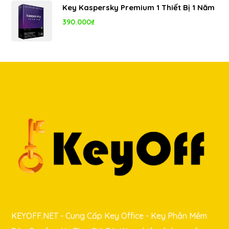
Key Kaspersky Premium 1 Thiết Bị 1 Năm
390.000
₫
KEYOFF.NET - Cung Cấp Key Office - Key Phần Mềm