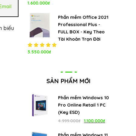
1.600.000
₫
Được xếp
Email
hạng
5.00
5
sao
Phần mềm Office 2021
Professional Plus -
n biểu
FULL BOX - Key Theo
Tài Khoản Trọn Đời
Được xếp
3.550.000
₫
hạng
5.00
5
sao
SẢN PHẨM MỚI
Phần mềm Windows 10
Pro Online Retail 1 PC
(Key ESD)
Giá
Giá
4.999.000
₫
1.100.000
₫
gốc
hiện
Phần mềm Windows 11