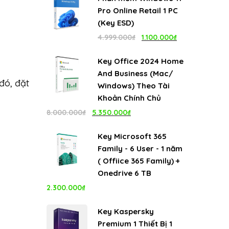
là:
tại
Pro Online Retail 1 PC
4.999.000₫.
là:
(Key ESD)
1.100.000₫.
Giá
Giá
4.999.000
₫
1.100.000
₫
gốc
hiện
Key Office 2024 Home
là:
tại
And Business (Mac/
4.999.000₫.
là:
đó, đặt
Windows) Theo Tài
1.100.000₫.
Khoản Chính Chủ
Giá
Giá
8.000.000
₫
5.350.000
₫
gốc
hiện
Key Microsoft 365
là:
tại
Family - 6 User - 1 năm
8.000.000₫.
là:
( Offiice 365 Family) +
5.350.000₫.
Onedrive 6 TB
2.300.000
₫
Key Kaspersky
Premium 1 Thiết Bị 1