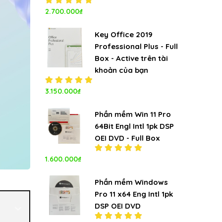
Được xếp
2.700.000
₫
hạng
5.00
5
sao
Key Office 2019
Professional Plus - Full
Box - Active trên tài
khoản của bạn
Được xếp
3.150.000
₫
hạng
5.00
5
sao
Phần mềm Win 11 Pro
64Bit Engl Intl 1pk DSP
OEI DVD - Full Box
1.600.000
₫
Được xếp
hạng
5.00
5
sao
Phần mềm Windows
Pro 11 x64 Eng Intl 1pk
DSP OEI DVD