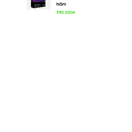
Năm
390.000
₫