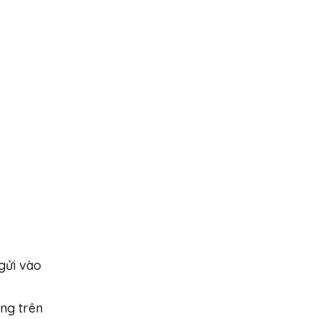
gửi vào
ộng trên