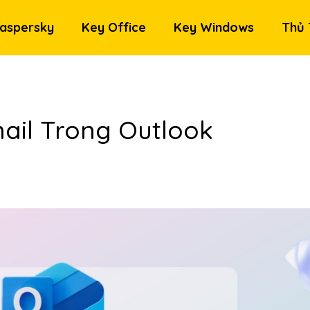
aspersky
Key Office
Key Windows
Thủ 
mail Trong Outlook