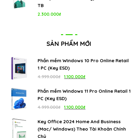
TB
2.300.000
₫
SẢN PHẨM MỚI
Phần mềm Windows 10 Pro Online Retail
1 PC (Key ESD)
Giá
Giá
4.999.000
₫
1.100.000
₫
gốc
hiện
Phần mềm Windows 11 Pro Online Retail 1
là:
tại
PC (Key ESD)
4.999.000₫.
là:
Giá
Giá
4.999.000
₫
1.100.000
₫
1.100.000₫.
gốc
hiện
Key Office 2024 Home And Business
là:
tại
(Mac/ Windows) Theo Tài Khoản Chính
4.999.000₫.
là:
Chủ