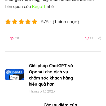
liên quan của
Keyoff
nhé.
5/5 - (1 bình chọn)
591
89
Giải pháp ChatGPT và
OpenAI cho dịch vụ
chăm sóc khách hàng
hiệu quả hơn
Tháng 3 17, 2023
Các ưu điểm của