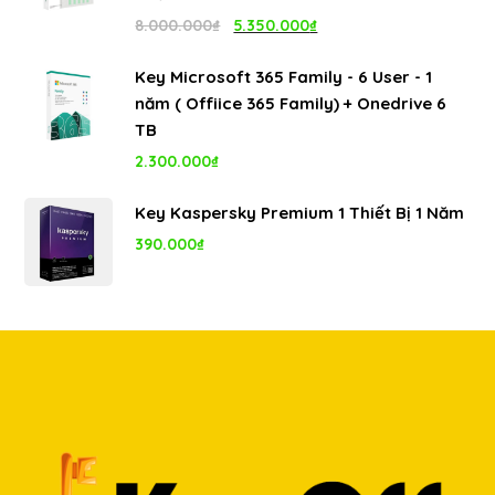
1.100.000₫.
Giá
Giá
8.000.000
₫
5.350.000
₫
gốc
hiện
Key Microsoft 365 Family - 6 User - 1
là:
tại
năm ( Offiice 365 Family) + Onedrive 6
8.000.000₫.
là:
TB
5.350.000₫.
2.300.000
₫
Key Kaspersky Premium 1 Thiết Bị 1 Năm
390.000
₫