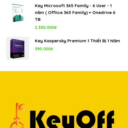
gốc
hiện
Key Microsoft 365 Family - 6 User - 1
là:
tại
năm ( Offiice 365 Family) + Onedrive 6
8.000.000₫.
là:
TB
5.350.000₫.
2.300.000
₫
Key Kaspersky Premium 1 Thiết Bị 1 Năm
390.000
₫