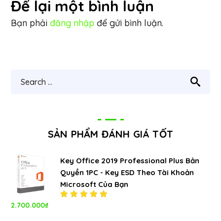
Để lại một bình luận
Bạn phải
đăng nhập
để gửi bình luận.
SẢN PHẨM ĐÁNH GIÁ TỐT
Key Office 2019 Professional Plus Bản
Quyền 1PC - Key ESD Theo Tài Khoản
Microsoft Của Bạn
2.700.000
₫
Được xếp
hạng
5.00
5