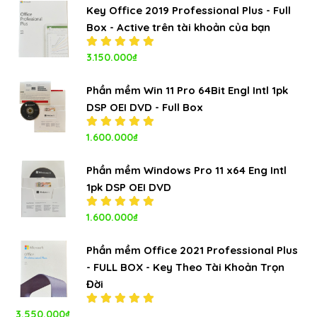
sao
Key Office 2019 Professional Plus - Full
Box - Active trên tài khoản của bạn
Được xếp
3.150.000
₫
hạng
5.00
5
sao
Phần mềm Win 11 Pro 64Bit Engl Intl 1pk
DSP OEI DVD - Full Box
Được xếp
1.600.000
₫
hạng
5.00
5
sao
Phần mềm Windows Pro 11 x64 Eng Intl
1pk DSP OEI DVD
Được xếp
1.600.000
₫
hạng
5.00
5
sao
Phần mềm Office 2021 Professional Plus
- FULL BOX - Key Theo Tài Khoản Trọn
Đời
3.550.000
₫
Được xếp