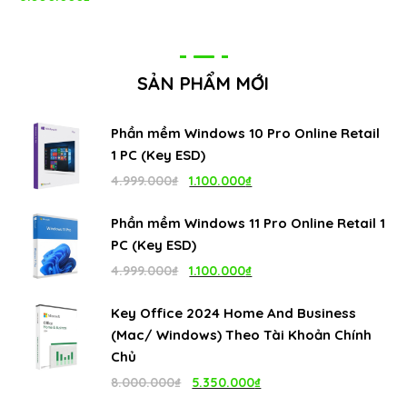
hạng
5.00
5
sao
SẢN PHẨM MỚI
Phần mềm Windows 10 Pro Online Retail
1 PC (Key ESD)
Giá
Giá
4.999.000
₫
1.100.000
₫
gốc
hiện
Phần mềm Windows 11 Pro Online Retail 1
là:
tại
PC (Key ESD)
4.999.000₫.
là:
Giá
Giá
4.999.000
₫
1.100.000
₫
1.100.000₫.
gốc
hiện
Key Office 2024 Home And Business
là:
tại
(Mac/ Windows) Theo Tài Khoản Chính
4.999.000₫.
là:
Chủ
1.100.000₫.
Giá
Giá
8.000.000
₫
5.350.000
₫