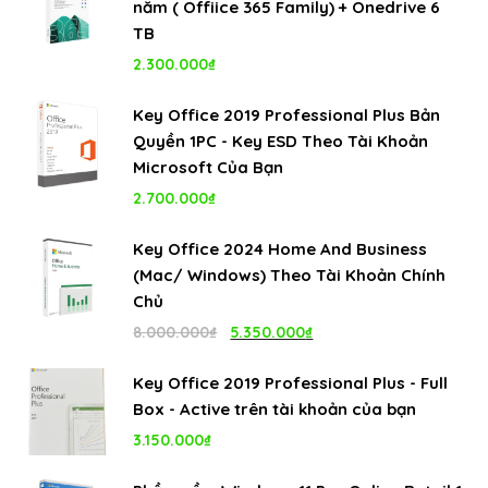
năm ( Offiice 365 Family) + Onedrive 6
TB
2.300.000
₫
Key Office 2019 Professional Plus Bản
Quyền 1PC - Key ESD Theo Tài Khoản
Microsoft Của Bạn
2.700.000
₫
Key Office 2024 Home And Business
(Mac/ Windows) Theo Tài Khoản Chính
Chủ
Giá
Giá
8.000.000
₫
5.350.000
₫
gốc
hiện
Key Office 2019 Professional Plus - Full
là:
tại
Box - Active trên tài khoản của bạn
8.000.000₫.
là:
3.150.000
₫
5.350.000₫.