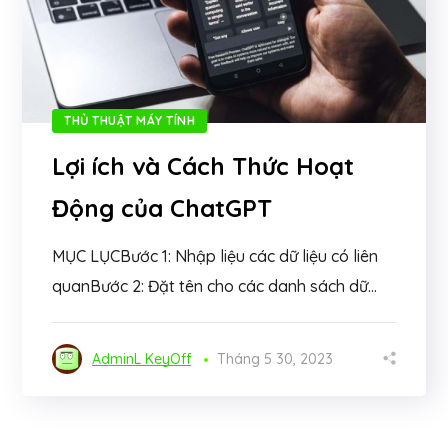
THỦ THUẬT MÁY TÍNH
Lợi ích và Cách Thức Hoạt
Động của ChatGPT
MỤC LỤCBước 1: Nhập liệu các dữ liệu có liên
quanBước 2: Đặt tên cho các danh sách dữ...
AdminL KeyOff
Tháng 5 30, 2023