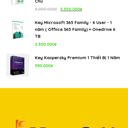
Chủ
1.100.000₫.
Giá
Giá
8.000.000
₫
5.350.000
₫
gốc
hiện
Key Microsoft 365 Family - 6 User - 1
là:
tại
năm ( Offiice 365 Family) + Onedrive 6
8.000.000₫.
là:
TB
5.350.000₫.
2.300.000
₫
Key Kaspersky Premium 1 Thiết Bị 1 Năm
390.000
₫