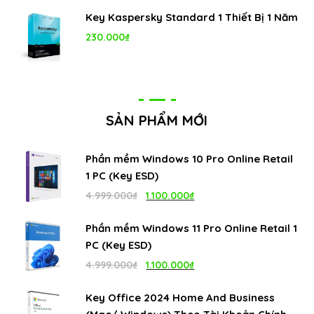
Key Kaspersky Standard 1 Thiết Bị 1 Năm
230.000
₫
SẢN PHẨM MỚI
Phần mềm Windows 10 Pro Online Retail
1 PC (Key ESD)
Giá
Giá
4.999.000
₫
1.100.000
₫
gốc
hiện
Phần mềm Windows 11 Pro Online Retail 1
là:
tại
PC (Key ESD)
4.999.000₫.
là:
Giá
Giá
4.999.000
₫
1.100.000
₫
1.100.000₫.
gốc
hiện
Key Office 2024 Home And Business
là:
tại