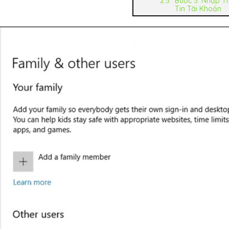
Bước 5: Nhập T
Tin Tài Khoản