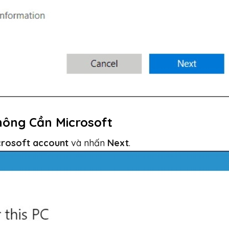
hông Cần Microsoft
crosoft account
và nhấn
Next
.