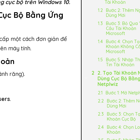
g cục bộ trên Windows 10.
Tài Khoản
Bước 2: Thêm N
 Cục Bộ Bằng Ứng
Dùng Mới
Bước 3: Bỏ Qua 
Cầu Tài Khoản
Microsoft
cấp một cách đơn giản để
Bước 4: Chọn Tạ
Khoản Không C
rên máy tính.
Microsoft
hoản
Bước 5: Nhập T
Tin Tài Khoản
2. Tạo Tài Khoản 
ánh răng).
Dùng Cục Bộ Bằn
Netplwiz
Bước 1: Mở Netpl
sers
.
Bước 2: Thêm N
Dùng Mới
Bước 3: Chọn Tạ
Khoản Cục Bộ
Bước 4: Chọn Lo
Khoản