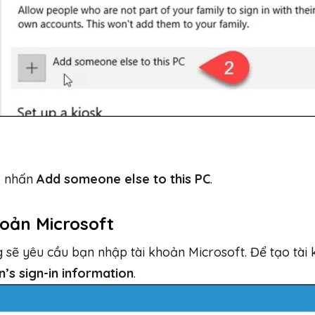
, nhấn
Add someone else to this PC
.
hoản Microsoft
ng sẽ yêu cầu bạn nhập tài khoản Microsoft. Để tạo tài
n’s sign-in information
.