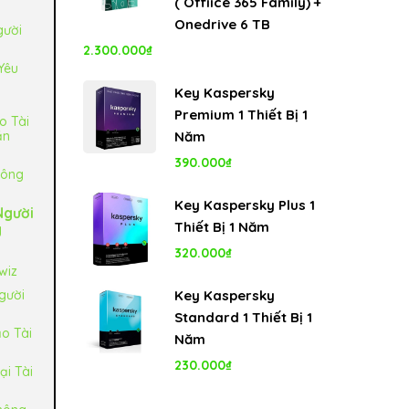
( Offiice 365 Family) +
5.250.000₫.
Onedrive 6 TB
gười
2.300.000
₫
Yêu
Key Kaspersky
Premium 1 Thiết Bị 1
o Tài
ần
Năm
390.000
₫
hông
Key Kaspersky Plus 1
Người
Thiết Bị 1 Năm
g
320.000
₫
wiz
gười
Key Kaspersky
Standard 1 Thiết Bị 1
o Tài
Năm
230.000
₫
ại Tài