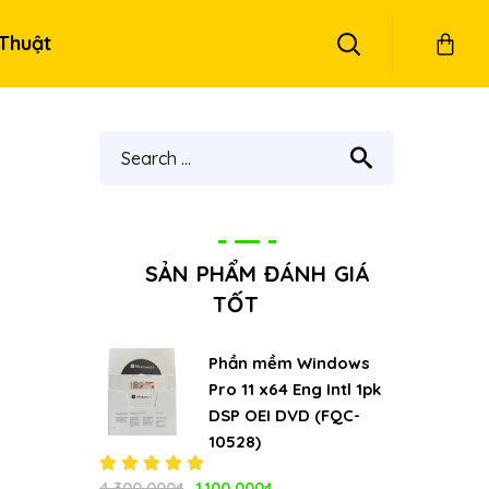
Thuật
SẢN PHẨM ĐÁNH GIÁ
TỐT
Phần mềm Windows
Pro 11 x64 Eng Intl 1pk
DSP OEI DVD (FQC-
10528)
Giá
Giá
Được xếp
4.300.000
₫
1.100.000
₫