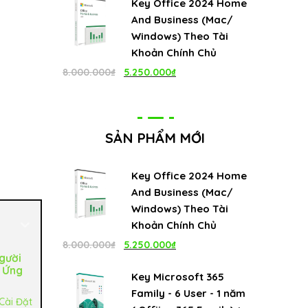
Key Office 2024 Home
And Business (Mac/
Windows) Theo Tài
Khoản Chính Chủ
Giá
Giá
8.000.000
₫
5.250.000
₫
gốc
hiện
là:
tại
8.000.000₫.
là:
SẢN PHẨM MỚI
5.250.000₫.
Key Office 2024 Home
And Business (Mac/
Windows) Theo Tài
Khoản Chính Chủ
Giá
Giá
8.000.000
₫
5.250.000
₫
Người
gốc
hiện
 Ứng
Key Microsoft 365
là:
tại
Family - 6 User - 1 năm
 Cài Đặt
8.000.000₫.
là: