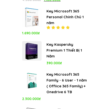
hạng
gốc
hiện
5.00
5
sao
Key Microsoft 365
là:
tại
Personal Chính Chủ 1
4.300.000₫.
là:
năm
1.100.000₫.
1.690.000
₫
Được xếp
hạng
4.94
5
sao
Key Kaspersky
Premium 1 Thiết Bị 1
Năm
390.000
₫
Key Microsoft 365
Family - 6 User - 1 năm
( Offiice 365 Family) +
Onedrive 6 TB
2.300.000
₫