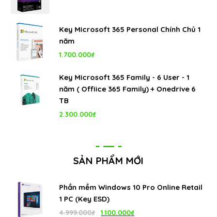
Key Microsoft 365 Personal Chính Chủ 1
năm
1.700.000
₫
Key Microsoft 365 Family - 6 User - 1
năm ( Offiice 365 Family) + Onedrive 6
TB
2.300.000
₫
SẢN PHẨM MỚI
Phần mềm Windows 10 Pro Online Retail
1 PC (Key ESD)
Giá
Giá
4.999.000
₫
1.100.000
₫