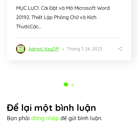
MỤC LỤC1. Cài Đặt và Mở Microsoft Word
20192. Thiết Lập Phông Chữ và Kích
ThướcCác...
AdminL KeyOff
Tháng 3 24, 2023
Để lại một bình luận
Bạn phải
đăng nhập
để gửi bình luận.