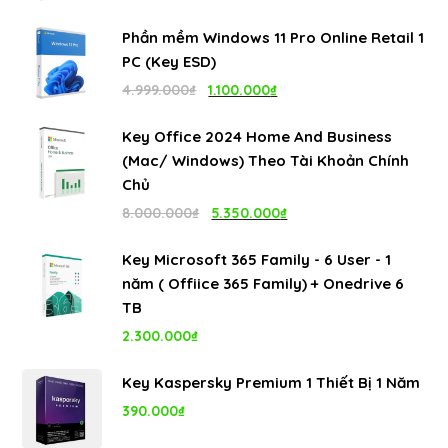
gốc
hiện
Phần mềm Windows 11 Pro Online Retail 1
là:
tại
PC (Key ESD)
4.999.000₫.
là:
Giá
Giá
4.999.000
₫
1.100.000
₫
1.100.000₫.
gốc
hiện
Key Office 2024 Home And Business
là:
tại
(Mac/ Windows) Theo Tài Khoản Chính
4.999.000₫.
là:
Chủ
1.100.000₫.
Giá
Giá
8.000.000
₫
5.350.000
₫
gốc
hiện
Key Microsoft 365 Family - 6 User - 1
là:
tại
năm ( Offiice 365 Family) + Onedrive 6
8.000.000₫.
là:
TB
5.350.000₫.
2.300.000
₫
Key Kaspersky Premium 1 Thiết Bị 1 Năm
390.000
₫