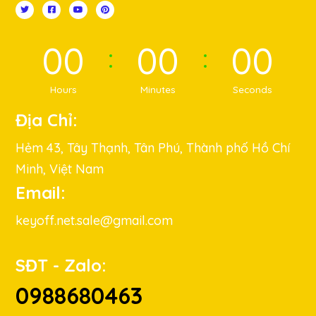
00
00
00
Hours
Minutes
Seconds
Địa Chỉ:
Hẻm 43, Tây Thạnh, Tân Phú, Thành phố Hồ Chí
Minh, Việt Nam
Email:
keyoff.net.sale@gmail.com
SĐT - Zalo:
0988680463