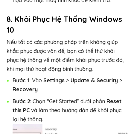
họa vào một máy tính khác để kiểm tra.
8.
Khôi Phục Hệ Thống Windows
10
Nếu tất cả các phương pháp trên không giúp
khắc phục được vấn đề, bạn có thể thử khôi
phục hệ thống về một điểm khôi phục trước đó,
khi mọi thứ hoạt động bình thường.
Bước 1
: Vào
Settings
>
Update & Security
>
Recovery
.
Bước 2
: Chọn “Get Started” dưới phần
Reset
this PC
và làm theo hướng dẫn để khôi phục
lại hệ thống.