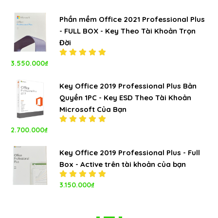
hạng
5.00
5
sao
Phần mềm Office 2021 Professional Plus
- FULL BOX - Key Theo Tài Khoản Trọn
Đời
3.550.000
₫
Được xếp
hạng
5.00
5
sao
Key Office 2019 Professional Plus Bản
Quyền 1PC - Key ESD Theo Tài Khoản
Microsoft Của Bạn
2.700.000
₫
Được xếp
hạng
5.00
5
sao
Key Office 2019 Professional Plus - Full
Box - Active trên tài khoản của bạn
Được xếp
3.150.000
₫
hạng
5.00
5
sao