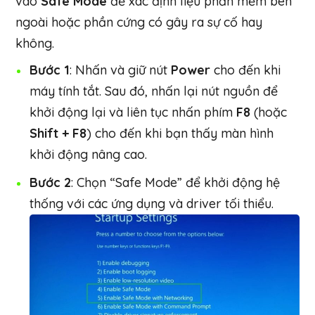
vào
Safe Mode
để xác định liệu phần mềm bên
ngoài hoặc phần cứng có gây ra sự cố hay
không.
Bước 1
: Nhấn và giữ nút
Power
cho đến khi
máy tính tắt. Sau đó, nhấn lại nút nguồn để
khởi động lại và liên tục nhấn phím
F8
(hoặc
Shift + F8
) cho đến khi bạn thấy màn hình
khởi động nâng cao.
Bước 2
: Chọn “Safe Mode” để khởi động hệ
thống với các ứng dụng và driver tối thiểu.