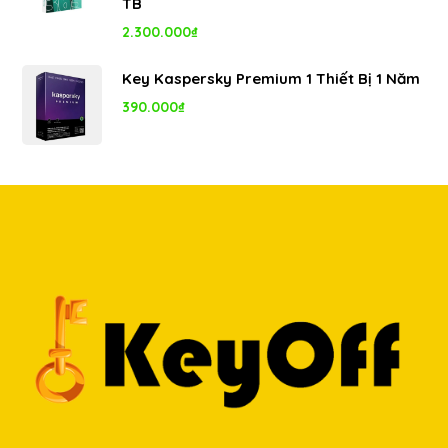
TB
5.350.000₫.
2.300.000
₫
Key Kaspersky Premium 1 Thiết Bị 1 Năm
390.000
₫