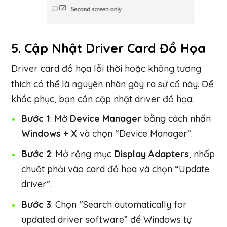
5.
Cập Nhật Driver Card Đồ Họa
Driver card đồ họa lỗi thời hoặc không tương
thích có thể là nguyên nhân gây ra sự cố này. Để
khắc phục, bạn cần cập nhật driver đồ họa:
Bước 1
: Mở
Device Manager
bằng cách nhấn
Windows + X
và chọn “Device Manager”.
Bước 2
: Mở rộng mục
Display Adapters
, nhấp
chuột phải vào card đồ họa và chọn “Update
driver”.
Bước 3
: Chọn “Search automatically for
updated driver software” để Windows tự