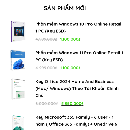
SẢN PHẨM MỚI
Phần mềm Windows 10 Pro Online Retail
1 PC (Key ESD)
Giá
Giá
4.999.000
₫
1.100.000
₫
gốc
hiện
Phần mềm Windows 11 Pro Online Retail 1
là:
tại
PC (Key ESD)
4.999.000₫.
là:
Giá
Giá
4.999.000
₫
1.100.000
₫
1.100.000₫.
gốc
hiện
Key Office 2024 Home And Business
là:
tại
(Mac/ Windows) Theo Tài Khoản Chính
4.999.000₫.
là:
Chủ
1.100.000₫.
Giá
Giá
8.000.000
₫
5.350.000
₫
gốc
hiện
Key Microsoft 365 Family - 6 User - 1
là:
tại
năm ( Offiice 365 Family) + Onedrive 6
8.000.000₫.
là: