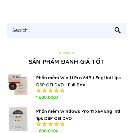
SẢN PHẨM ĐÁNH GIÁ TỐT
Phần mềm Win 11 Pro 64Bit Engl Intl 1pk
DSP OEI DVD - Full Box
Được xếp
1.600.000
₫
hạng
5.00
5
sao
Phần mềm Windows Pro 11 x64 Eng Intl
1pk DSP OEI DVD
Được xếp
1.600.000
₫