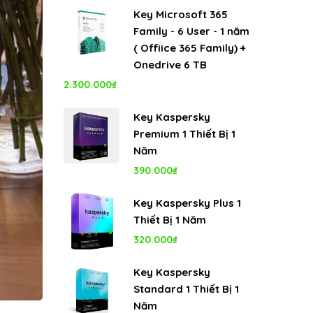
gốc
hiện
Key Microsoft 365
là:
tại
Family - 6 User - 1 năm
8.000.000₫.
là:
( Offiice 365 Family) +
5.350.000₫.
Onedrive 6 TB
2.300.000
₫
Key Kaspersky
Premium 1 Thiết Bị 1
Năm
390.000
₫
Key Kaspersky Plus 1
Thiết Bị 1 Năm
320.000
₫
Key Kaspersky
Standard 1 Thiết Bị 1
Năm