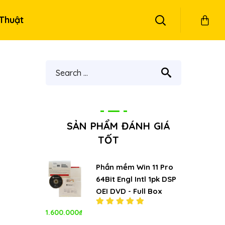
Thuật
SẢN PHẨM ĐÁNH GIÁ
TỐT
Phần mềm Win 11 Pro
64Bit Engl Intl 1pk DSP
OEI DVD - Full Box
1.600.000
₫
Được xếp
hạng