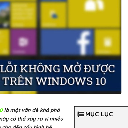
0
là một vấn đề khá phổ
MỤC LỤC
này có thể xảy ra vì nhiều
 cho đến cấu hình hệ