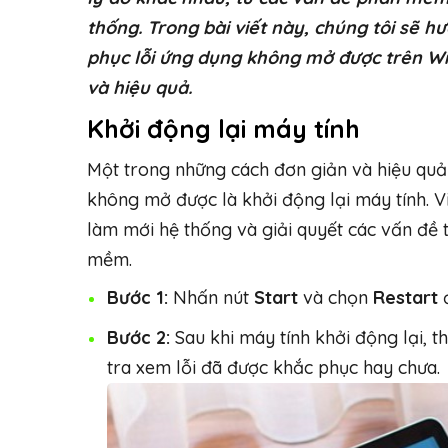
thống. Trong bài viết này, chúng tôi sẽ 
phục lỗi ứng dụng không mở được trên Wi
và hiệu quả.
Khởi động lại máy tính
Một trong những cách đơn giản và hiệu quả
không mở được là khởi động lại máy tính. Vi
làm mới hệ thống và giải quyết các vấn đề 
mềm.
Bước 1:
Nhấn nút
Start
và chọn
Restart
đ
Bước 2:
Sau khi máy tính khởi động lại, 
tra xem lỗi đã được khắc phục hay chưa.