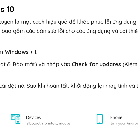
s 10
uyên là một cách hiệu quả để khắc phục lỗi ứng dụng
bao gồm các bản sửa lỗi cho các ứng dụng và cải thiệ
ím
Windows + I
.
ật & Bảo mật) và nhấp vào
Check for updates
(Kiểm 
ài đặt nó. Sau khi hoàn tất, khởi động lại máy tính và