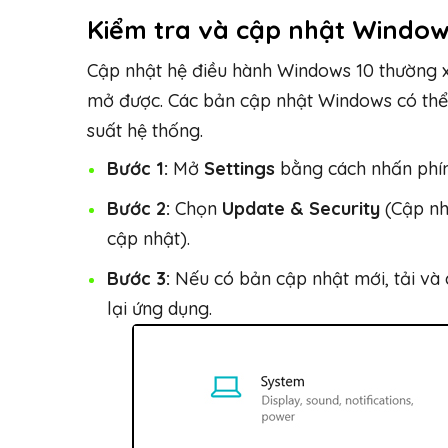
Kiểm tra và cập nhật Window
Cập nhật hệ điều hành Windows 10 thường x
mở được. Các bản cập nhật Windows có thể 
suất hệ thống.
Bước 1:
Mở
Settings
bằng cách nhấn ph
Bước 2:
Chọn
Update & Security
(Cập nh
cập nhật).
Bước 3:
Nếu có bản cập nhật mới, tải và c
lại ứng dụng.