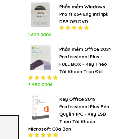
5.00
5
sao
Phần mềm Windows
Pro 11 x64 Eng Intl 1pk
DSP OEI DVD
1.600.000
₫
Được xếp
hạng
5.00
5
sao
Phần mềm Office 2021
Professional Plus -
FULL BOX - Key Theo
Tài Khoản Trọn Đời
Được xếp
3.550.000
₫
hạng
5.00
5
sao
Key Office 2019
Professional Plus Bản
Quyền 1PC - Key ESD
Theo Tài Khoản
Microsoft Của Bạn