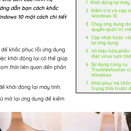
Khởi động lại máy 
hướng dẫn bạn cách khắc
Kiểm tra và cập n
Windows 10
ndows 10 một cách chi tiết
Chạy ứng dụng dư
quyền quản trị vi
Cập nhật hoặc cà
lại ứng dụng
 để khắc phục lỗi ứng dụng
Vô hiệu hóa phầ
diệt virus tạm thờ
ệc khởi động lại có thể giúp
Sử dụng công cụ
tạm thời liên quan đến phần
Troubleshooter c
Windows
Khôi phục hệ thốn
ể khởi động lại máy tính.
trạng thái trước 
thử mở lại ứng dụng để kiểm