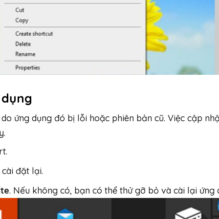
g dụng
 do ứng dụng đó bị lỗi hoặc phiên bản cũ. Việc cập nh
y.
t.
ài đặt lại.
te
. Nếu không có, bạn có thể thử gỡ bỏ và cài lại ứng 