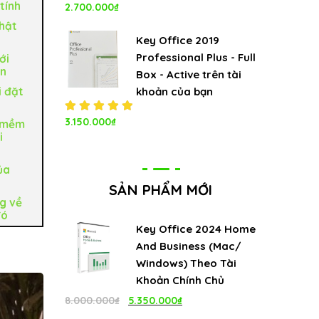
tính
Được xếp
2.700.000
₫
hạng
hật
5.00
5
sao
Key Office 2019
Professional Plus - Full
ới
ên
Box - Active trên tài
i đặt
khoản của bạn
Được xếp
3.150.000
₫
n mềm
hạng
i
5.00
5
sao
ủa
SẢN PHẨM MỚI
g về
đó
Key Office 2024 Home
And Business (Mac/
Windows) Theo Tài
Khoản Chính Chủ
Giá
Giá
8.000.000
₫
5.350.000
₫