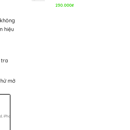
230.000
₫
 không
n hiệu
tra
 thử mở