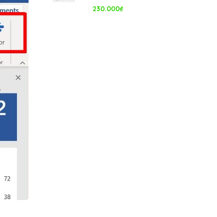
230.000
₫