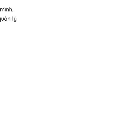
mình.
quản lý