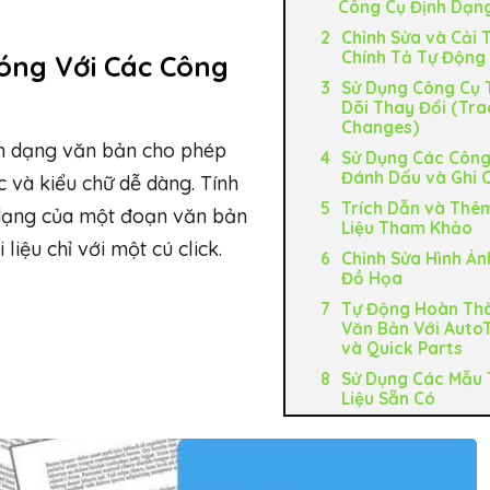
Công Cụ Định Dạn
Chỉnh Sửa và Cải 
Chính Tả Tự Động
óng Với Các Công
Sử Dụng Công Cụ 
Dõi Thay Đổi (Tra
Changes)
h dạng văn bản cho phép
Sử Dụng Các Công
Đánh Dấu và Ghi 
 và kiểu chữ dễ dàng. Tính
Trích Dẫn và Thêm
 dạng của một đoạn văn bản
Liệu Tham Khảo
iệu chỉ với một cú click.
Chỉnh Sửa Hình Ản
Đồ Họa
Tự Động Hoàn Th
Văn Bản Với Auto
và Quick Parts
Sử Dụng Các Mẫu 
Liệu Sẵn Có