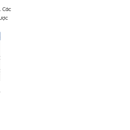
. Các
được