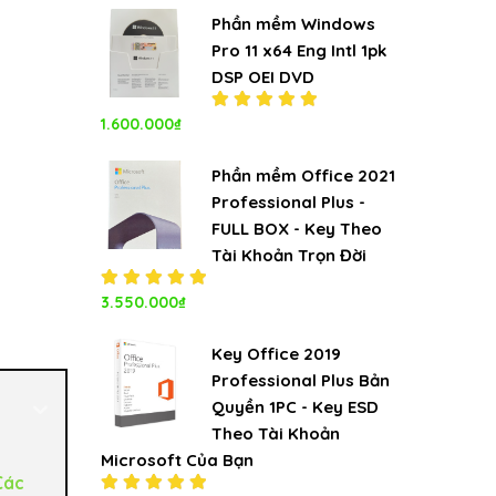
5.00
5
sao
Phần mềm Windows
Pro 11 x64 Eng Intl 1pk
DSP OEI DVD
1.600.000
₫
Được xếp
hạng
5.00
5
sao
Phần mềm Office 2021
Professional Plus -
FULL BOX - Key Theo
Tài Khoản Trọn Đời
Được xếp
3.550.000
₫
hạng
5.00
5
sao
Key Office 2019
Professional Plus Bản
Quyền 1PC - Key ESD
Theo Tài Khoản
Microsoft Của Bạn
Các