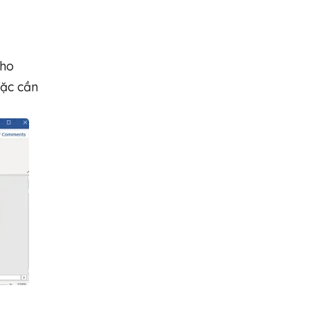
cho
oặc cần