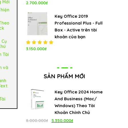
g Mới
Được xếp
2.700.000
₫
hạng
Thiện
5.00
5
sao
Key Office 2019
Theo
Professional Plus - Full
ck
Box - Active trên tài
khoản của bạn
 Cụ
Chú
Được xếp
3.150.000
₫
hạng
 Tài
5.00
5
sao
h và
SẢN PHẨM MỚI
ành
Text
Key Office 2024 Home
And Business (Mac/
Tài
Windows) Theo Tài
Khoản Chính Chủ
Giá
Giá
8.000.000
₫
5.350.000
₫