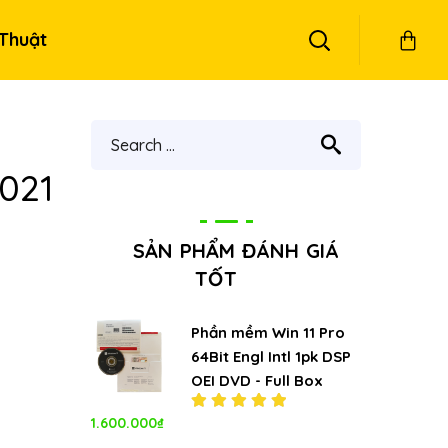
Thuật
021
SẢN PHẨM ĐÁNH GIÁ
TỐT
Phần mềm Win 11 Pro
64Bit Engl Intl 1pk DSP
OEI DVD - Full Box
1.600.000
₫
Được xếp
hạng