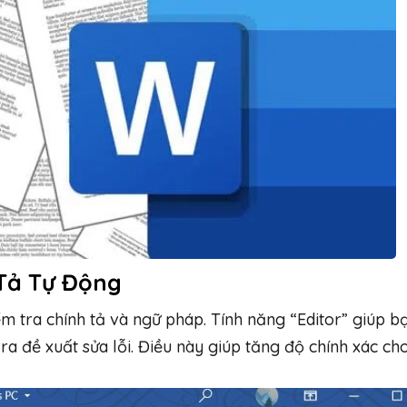
 Tả Tự Động
m tra chính tả và ngữ pháp. Tính năng “Editor” giúp b
 ra đề xuất sửa lỗi. Điều này giúp tăng độ chính xác cho