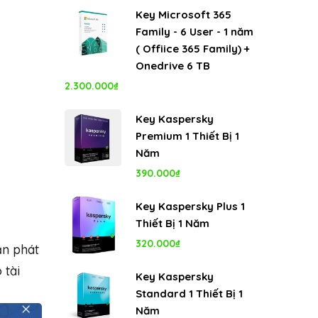
gốc
hiện
Key Microsoft 365
là:
tại
Family - 6 User - 1 năm
8.000.000₫.
là:
( Offiice 365 Family) +
5.350.000₫.
Onedrive 6 TB
2.300.000
₫
Key Kaspersky
Premium 1 Thiết Bị 1
Năm
390.000
₫
Key Kaspersky Plus 1
Thiết Bị 1 Năm
320.000
₫
ạn phát
 tài
Key Kaspersky
Standard 1 Thiết Bị 1
Năm