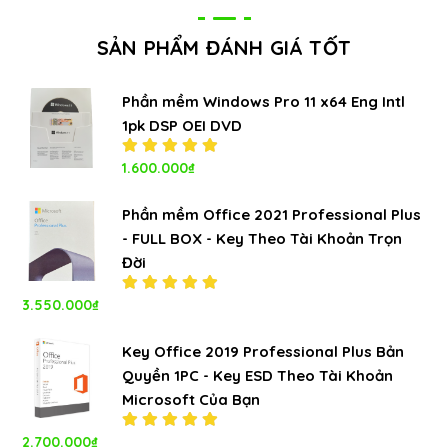
SẢN PHẨM ĐÁNH GIÁ TỐT
Phần mềm Windows Pro 11 x64 Eng Intl
1pk DSP OEI DVD
Được xếp
1.600.000
₫
hạng
5.00
5
sao
Phần mềm Office 2021 Professional Plus
- FULL BOX - Key Theo Tài Khoản Trọn
Đời
3.550.000
₫
Được xếp
hạng
5.00
5
sao
Key Office 2019 Professional Plus Bản
Quyền 1PC - Key ESD Theo Tài Khoản
Microsoft Của Bạn
2.700.000
₫
Được xếp