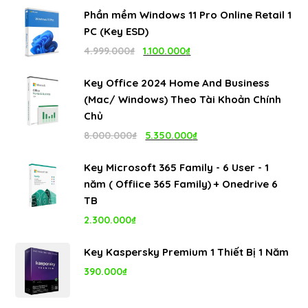
gốc
hiện
Phần mềm Windows 11 Pro Online Retail 1
là:
tại
PC (Key ESD)
4.999.000₫.
là:
Giá
Giá
4.999.000
₫
1.100.000
₫
1.100.000₫.
gốc
hiện
Key Office 2024 Home And Business
là:
tại
(Mac/ Windows) Theo Tài Khoản Chính
4.999.000₫.
là:
Chủ
1.100.000₫.
Giá
Giá
8.000.000
₫
5.350.000
₫
gốc
hiện
Key Microsoft 365 Family - 6 User - 1
là:
tại
năm ( Offiice 365 Family) + Onedrive 6
8.000.000₫.
là:
TB
5.350.000₫.
2.300.000
₫
Key Kaspersky Premium 1 Thiết Bị 1 Năm
390.000
₫