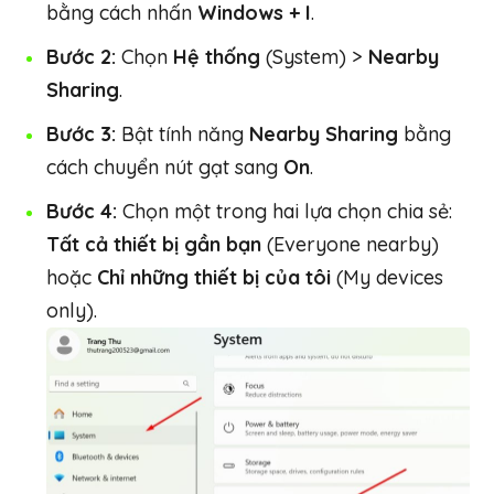
bằng cách nhấn
Windows + I
.
Bước 2:
Chọn
Hệ thống
(System) >
Nearby
Sharing
.
Bước 3:
Bật tính năng
Nearby Sharing
bằng
cách chuyển nút gạt sang
On
.
Bước 4:
Chọn một trong hai lựa chọn chia sẻ:
Tất cả thiết bị gần bạn
(Everyone nearby)
hoặc
Chỉ những thiết bị của tôi
(My devices
only).