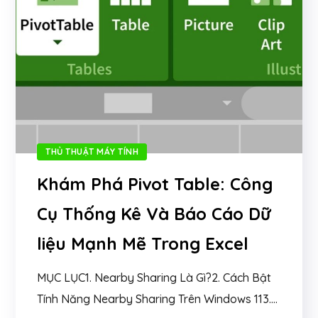
THỦ THUẬT MÁY TÍNH
Khám Phá Pivot Table: Công
Cụ Thống Kê Và Báo Cáo Dữ
liệu Mạnh Mẽ Trong Excel
MỤC LỤC1. Nearby Sharing Là Gì?2. Cách Bật
Tính Năng Nearby Sharing Trên Windows 113....