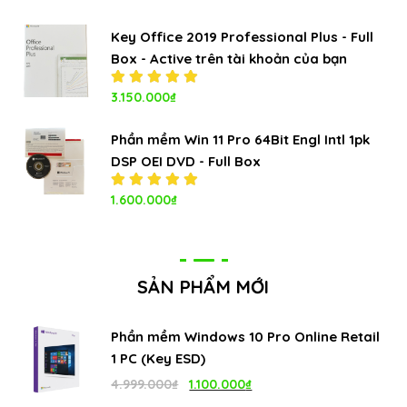
hạng
5.00
5
sao
Key Office 2019 Professional Plus - Full
Box - Active trên tài khoản của bạn
Được xếp
3.150.000
₫
hạng
5.00
5
sao
Phần mềm Win 11 Pro 64Bit Engl Intl 1pk
DSP OEI DVD - Full Box
Được xếp
1.600.000
₫
hạng
5.00
5
sao
SẢN PHẨM MỚI
Phần mềm Windows 10 Pro Online Retail
1 PC (Key ESD)
Giá
Giá
4.999.000
₫
1.100.000
₫