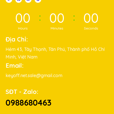
00
00
00
Hours
Minutes
Seconds
Địa Chỉ:
Hẻm 43, Tây Thạnh, Tân Phú, Thành phố Hồ Chí
Minh, Việt Nam
Email:
keyoff.net.sale@gmail.com
SĐT - Zalo:
0988680463