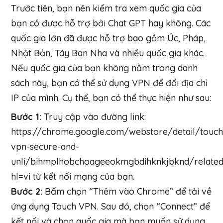
Trước tiên, bạn nên kiểm tra xem quốc gia của
bạn có được hỗ trợ bởi Chat GPT hay không. Các
quốc gia lớn đã được hỗ trợ bao gồm Úc, Pháp,
Nhật Bản, Tây Ban Nha và nhiều quốc gia khác.
Nếu quốc gia của bạn không nằm trong danh
sách này, bạn có thể sử dụng VPN để đổi địa chỉ
IP của mình. Cụ thể, bạn có thể thực hiện như sau:
Bước 1:
Truy cập vào đường link:
https://chrome.google.com/webstore/detail/touch
vpn-secure-and-
unli/bihmplhobchoageeokmgbdihknkjbknd/relate
hl=vi từ kết nối mạng của bạn.
Bước 2:
Bấm chọn “Thêm vào Chrome” để tải về
ứng dụng Touch VPN. Sau đó, chọn “Connect” để
kết nối và chọn quốc gia mà bạn muốn sử dụng.