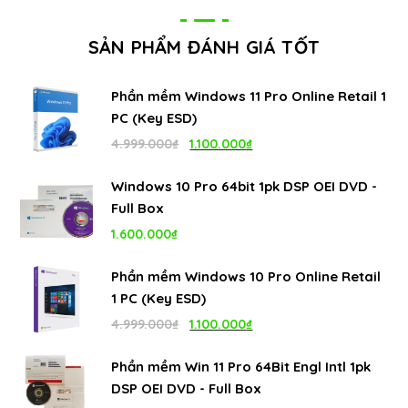
SẢN PHẨM ĐÁNH GIÁ TỐT
Phần mềm Windows 11 Pro Online Retail 1
PC (Key ESD)
Giá
Giá
4.999.000
₫
1.100.000
₫
gốc
hiện
Windows 10 Pro 64bit 1pk DSP OEI DVD -
là:
tại
Full Box
4.999.000₫.
là:
1.600.000
₫
1.100.000₫.
Phần mềm Windows 10 Pro Online Retail
1 PC (Key ESD)
Giá
Giá
4.999.000
₫
1.100.000
₫
gốc
hiện
Phần mềm Win 11 Pro 64Bit Engl Intl 1pk
là:
tại
DSP OEI DVD - Full Box
4.999.000₫.
là: