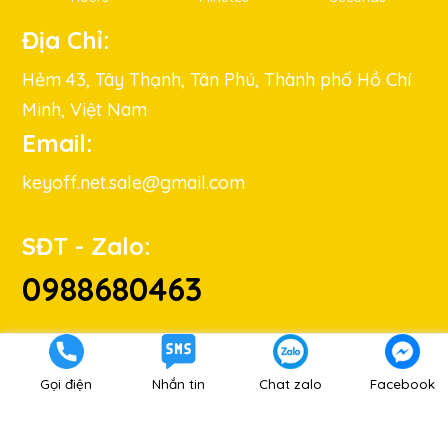
Địa Chỉ:
Hẻm 43, Tây Thạnh, Tân Phú, Thành phố Hồ Chí
Minh, Việt Nam
Email:
keyoff.net.sale@gmail.com
SĐT - Zalo:
0988680463
Gọi điện
Nhắn tin
Chat zalo
Facebook
Hướng dẫn mua hàng
|
Hướng dẫn thanh toán
|
Chính Sách
Hoàn Tiền
|
CS bảo mật
Copyright © 2019 keyoff.net All Rights Reserved.