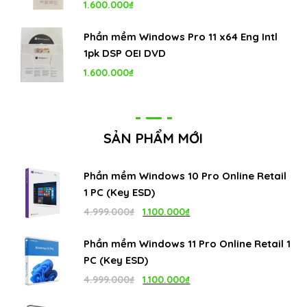
1.600.000
₫
1.100.000₫.
Phần mềm Windows Pro 11 x64 Eng Intl
1pk DSP OEI DVD
1.600.000
₫
SẢN PHẨM MỚI
Phần mềm Windows 10 Pro Online Retail
1 PC (Key ESD)
Giá
Giá
4.999.000
₫
1.100.000
₫
gốc
hiện
Phần mềm Windows 11 Pro Online Retail 1
là:
tại
PC (Key ESD)
4.999.000₫.
là:
Giá
Giá
4.999.000
₫
1.100.000
₫
1.100.000₫.
gốc
hiện