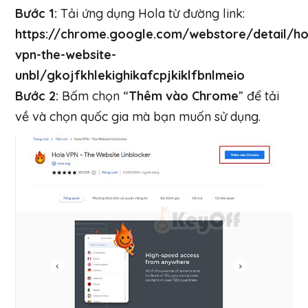
Bước 1:
Tải ứng dụng Hola từ đường link:
https://chrome.google.com/webstore/detail/ho
vpn-the-website-
unbl/gkojfkhlekighikafcpjkiklfbnlmeio
Bước 2:
Bấm chọn “
Thêm vào Chrome
” để tải
về và chọn quốc gia mà bạn muốn sử dụng.