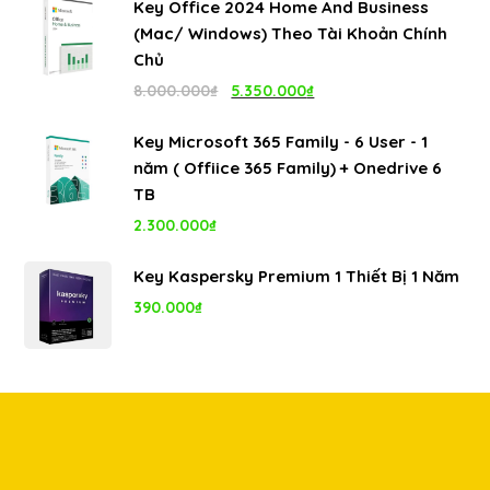
Key Office 2024 Home And Business
là:
tại
(Mac/ Windows) Theo Tài Khoản Chính
4.999.000₫.
là:
Chủ
1.100.000₫.
Giá
Giá
8.000.000
₫
5.350.000
₫
gốc
hiện
Key Microsoft 365 Family - 6 User - 1
là:
tại
năm ( Offiice 365 Family) + Onedrive 6
8.000.000₫.
là:
TB
5.350.000₫.
2.300.000
₫
Key Kaspersky Premium 1 Thiết Bị 1 Năm
390.000
₫