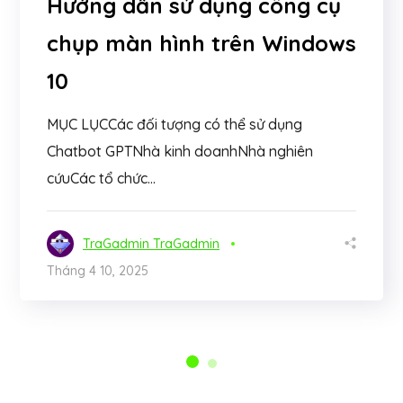
Hướng dẫn sử dụng công cụ
chụp màn hình trên Windows
10
MỤC LỤCCác đối tượng có thể sử dụng
Chatbot GPTNhà kinh doanhNhà nghiên
cứuCác tổ chức...
TraGadmin TraGadmin
Tháng 4 10, 2025