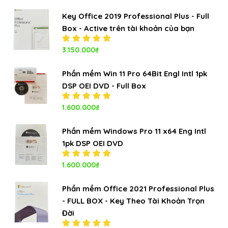
5.00
5
sao
Key Office 2019 Professional Plus - Full
Box - Active trên tài khoản của bạn
Được xếp
3.150.000
₫
hạng
5.00
5
sao
Phần mềm Win 11 Pro 64Bit Engl Intl 1pk
DSP OEI DVD - Full Box
Được xếp
1.600.000
₫
hạng
5.00
5
sao
Phần mềm Windows Pro 11 x64 Eng Intl
1pk DSP OEI DVD
Được xếp
1.600.000
₫
hạng
5.00
5
sao
Phần mềm Office 2021 Professional Plus
- FULL BOX - Key Theo Tài Khoản Trọn
Đời