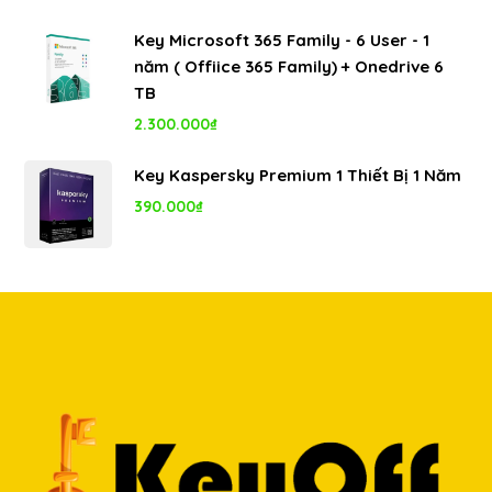
gốc
hiện
Key Microsoft 365 Family - 6 User - 1
là:
tại
năm ( Offiice 365 Family) + Onedrive 6
8.000.000₫.
là:
TB
5.350.000₫.
2.300.000
₫
Key Kaspersky Premium 1 Thiết Bị 1 Năm
390.000
₫