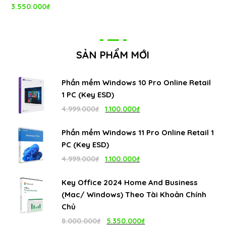
3.550.000
₫
Được xếp
hạng
5.00
5
sao
SẢN PHẨM MỚI
Phần mềm Windows 10 Pro Online Retail
1 PC (Key ESD)
Giá
Giá
4.999.000
₫
1.100.000
₫
gốc
hiện
Phần mềm Windows 11 Pro Online Retail 1
là:
tại
PC (Key ESD)
4.999.000₫.
là:
Giá
Giá
4.999.000
₫
1.100.000
₫
1.100.000₫.
gốc
hiện
Key Office 2024 Home And Business
là:
tại
(Mac/ Windows) Theo Tài Khoản Chính
4.999.000₫.
là:
Chủ
1.100.000₫.
Giá
Giá
8.000.000
₫
5.350.000
₫