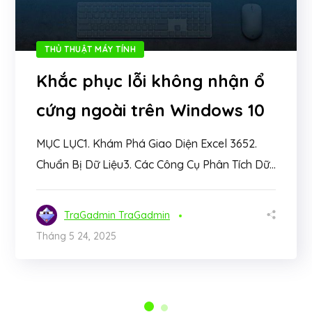
THỦ THUẬT MÁY TÍNH
Khắc phục lỗi không nhận ổ
cứng ngoài trên Windows 10
MỤC LỤC1. Khám Phá Giao Diện Excel 3652.
Chuẩn Bị Dữ Liệu3. Các Công Cụ Phân Tích Dữ...
TraGadmin TraGadmin
Tháng 5 24, 2025