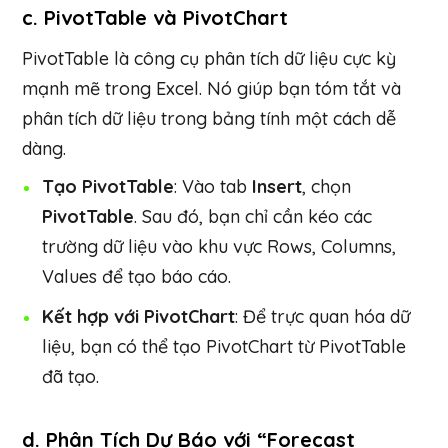
c.
PivotTable và PivotChart
PivotTable là công cụ phân tích dữ liệu cực kỳ
mạnh mẽ trong Excel. Nó giúp bạn tóm tắt và
phân tích dữ liệu trong bảng tính một cách dễ
dàng.
Tạo PivotTable
: Vào tab
Insert
, chọn
PivotTable
. Sau đó, bạn chỉ cần kéo các
trường dữ liệu vào khu vực Rows, Columns,
Values để tạo báo cáo.
Kết hợp với PivotChart
: Để trực quan hóa dữ
liệu, bạn có thể tạo PivotChart từ PivotTable
đã tạo.
d.
Phân Tích Dự Báo với “Forecast