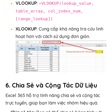
VLOOKUP
:
=VLOOKUP(lookup_value,
table_array, col_index_num,
[range_lookup])
XLOOKUP
: Cung cấp khả năng tra cứu linh
hoạt hơn với cách sử dụng đơn giản.
6.
Chia Sẻ và Cộng Tác Dữ Liệu
Excel 365 hỗ trợ tính năng chia sẻ và cộng tác
trực tuyến, giúp bạn làm việc nhóm hiệu quả.