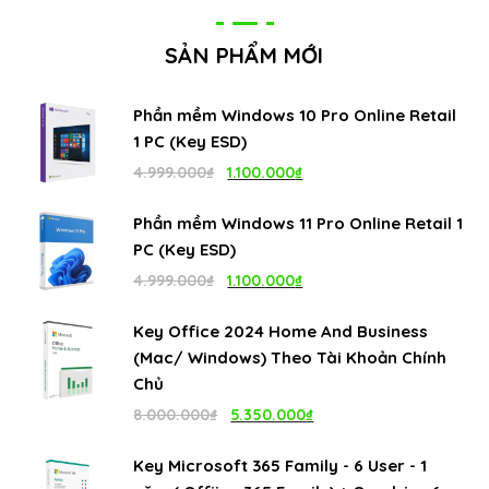
SẢN PHẨM MỚI
Phần mềm Windows 10 Pro Online Retail
1 PC (Key ESD)
Giá
Giá
4.999.000
₫
1.100.000
₫
gốc
hiện
Phần mềm Windows 11 Pro Online Retail 1
là:
tại
PC (Key ESD)
4.999.000₫.
là:
Giá
Giá
4.999.000
₫
1.100.000
₫
1.100.000₫.
gốc
hiện
Key Office 2024 Home And Business
là:
tại
(Mac/ Windows) Theo Tài Khoản Chính
4.999.000₫.
là:
Chủ
1.100.000₫.
Giá
Giá
8.000.000
₫
5.350.000
₫
gốc
hiện
Key Microsoft 365 Family - 6 User - 1
là:
tại