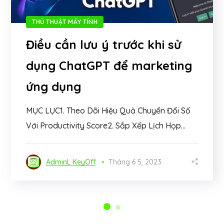
THỦ THUẬT MÁY TÍNH
Điều cần lưu ý trước khi sử
dụng ChatGPT để marketing
ứng dụng
MỤC LỤC1. Theo Dõi Hiệu Quả Chuyển Đổi Số
Với Productivity Score2. Sắp Xếp Lịch Họp...
AdminL KeyOff
Tháng 6 5, 2023