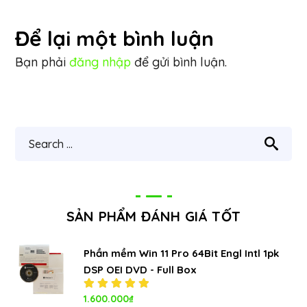
Để lại một bình luận
Bạn phải
đăng nhập
để gửi bình luận.
SẢN PHẨM ĐÁNH GIÁ TỐT
Phần mềm Win 11 Pro 64Bit Engl Intl 1pk
DSP OEI DVD - Full Box
Được xếp
1.600.000
₫
hạng