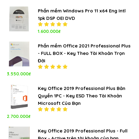
5.00
5
sao
Phần mềm Windows Pro 11 x64 Eng Intl
1pk DSP OEI DVD
Được xếp
1.600.000
₫
hạng
5.00
5
sao
Phần mềm Office 2021 Professional Plus
- FULL BOX - Key Theo Tài Khoản Trọn
Đời
3.550.000
₫
Được xếp
hạng
5.00
5
sao
Key Office 2019 Professional Plus Bản
Quyền 1PC - Key ESD Theo Tài Khoản
Microsoft Của Bạn
2.700.000
₫
Được xếp
hạng
5.00
5
sao
Key Office 2019 Professional Plus - Full
Box - Active trên tài khoản của bạn