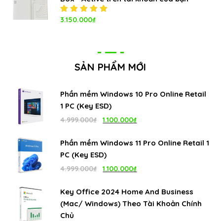
Được xếp
3.150.000
₫
hạng
5.00
5
sao
SẢN PHẨM MỚI
Phần mềm Windows 10 Pro Online Retail
1 PC (Key ESD)
Giá
Giá
4.999.000
₫
1.100.000
₫
gốc
hiện
Phần mềm Windows 11 Pro Online Retail 1
là:
tại
PC (Key ESD)
4.999.000₫.
là:
Giá
Giá
4.999.000
₫
1.100.000
₫
1.100.000₫.
gốc
hiện
Key Office 2024 Home And Business
là:
tại
(Mac/ Windows) Theo Tài Khoản Chính
4.999.000₫.
là:
Chủ