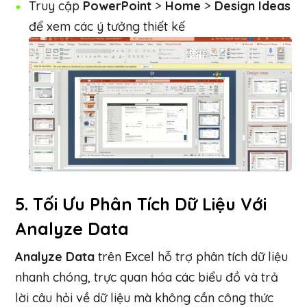
Truy cập
PowerPoint
>
Home
>
Design Ideas
để xem các ý tưởng thiết kế
5.
Tối Ưu Phân Tích Dữ Liệu Với
Analyze Data
Analyze Data
trên Excel hỗ trợ phân tích dữ liệu
nhanh chóng, trực quan hóa các biểu đồ và trả
lời câu hỏi về dữ liệu mà không cần công thức