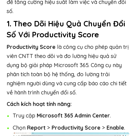
để tăng cường hiệu suất làm việc và chuyển đổi
số.
1.
Theo Dõi Hiệu Quả Chuyển Đổi
Số Với Productivity Score
Productivity Score
là công cụ cho phép quản trị
viên CNTT theo dõi và đo lường hiệu quả sử
dụng bộ giải pháp Microsoft 365. Công cụ này
phân tích toàn bộ hệ thống, đo lường trải
nghiệm người dùng và cung cấp báo cáo chi tiết
về hành trình chuyển đổi số.
Cách kích hoạt tính năng:
Truy cập
Microsoft 365 Admin Center
.
Chọn
Report
>
Productivity Score
>
Enable
.