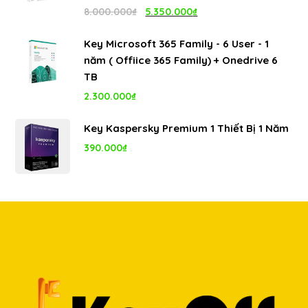
1.100.000₫.
Giá
Giá
8.000.000
₫
5.350.000
₫
gốc
hiện
Key Microsoft 365 Family - 6 User - 1
là:
tại
năm ( Offiice 365 Family) + Onedrive 6
8.000.000₫.
là:
TB
5.350.000₫.
2.300.000
₫
Key Kaspersky Premium 1 Thiết Bị 1 Năm
390.000
₫