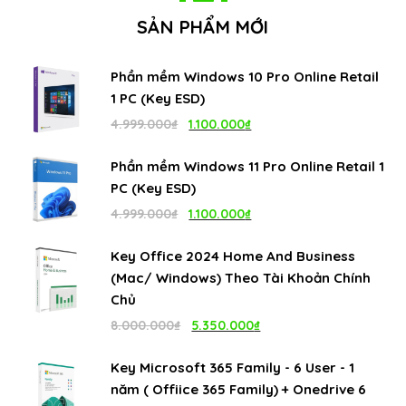
SẢN PHẨM MỚI
Phần mềm Windows 10 Pro Online Retail
1 PC (Key ESD)
Giá
Giá
4.999.000
₫
1.100.000
₫
gốc
hiện
Phần mềm Windows 11 Pro Online Retail 1
là:
tại
PC (Key ESD)
4.999.000₫.
là:
Giá
Giá
4.999.000
₫
1.100.000
₫
1.100.000₫.
gốc
hiện
Key Office 2024 Home And Business
là:
tại
(Mac/ Windows) Theo Tài Khoản Chính
4.999.000₫.
là:
Chủ
1.100.000₫.
Giá
Giá
8.000.000
₫
5.350.000
₫
gốc
hiện
Key Microsoft 365 Family - 6 User - 1
là:
tại
năm ( Offiice 365 Family) + Onedrive 6
8.000.000₫.
là: