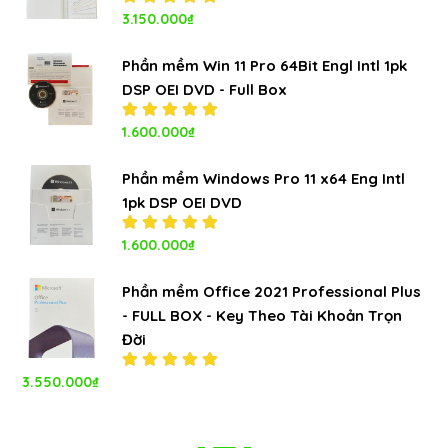
Được xếp
3.150.000
₫
hạng
5.00
5
sao
Phần mềm Win 11 Pro 64Bit Engl Intl 1pk
DSP OEI DVD - Full Box
Được xếp
1.600.000
₫
hạng
5.00
5
sao
Phần mềm Windows Pro 11 x64 Eng Intl
1pk DSP OEI DVD
Được xếp
1.600.000
₫
hạng
5.00
5
sao
Phần mềm Office 2021 Professional Plus
- FULL BOX - Key Theo Tài Khoản Trọn
Đời
3.550.000
₫
Được xếp
hạng
5.00
5
sao