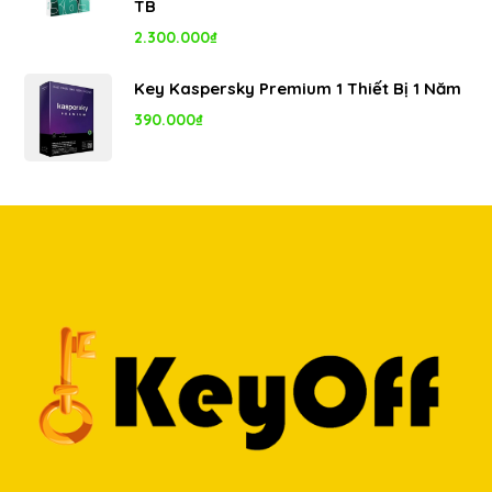
TB
5.350.000₫.
2.300.000
₫
Key Kaspersky Premium 1 Thiết Bị 1 Năm
390.000
₫