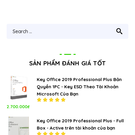
SẢN PHẨM ĐÁNH GIÁ TỐT
Key Office 2019 Professional Plus Bản
Quyền 1PC - Key ESD Theo Tài Khoản
Microsoft Của Bạn
2.700.000
₫
Được xếp
hạng
5.00
5
sao
Key Office 2019 Professional Plus - Full
Box - Active trên tài khoản của bạn