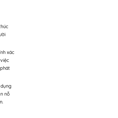
thúc
ười
ính xác
 việc
 phát
ử dụng
ần nỗ
n.