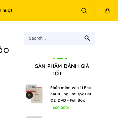
Thuật
áo
SẢN PHẨM ĐÁNH GIÁ
TỐT
Phần mềm Win 11 Pro
64Bit Engl Intl 1pk DSP
OEI DVD - Full Box
1.600.000
₫