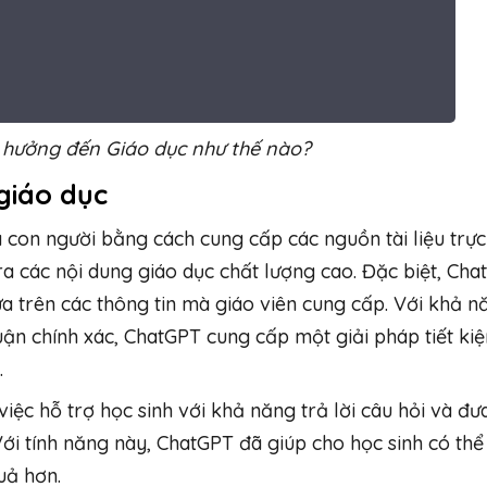
 hưởng đến Giáo dục như thế nào?
giáo dục
 con người bằng cách cung cấp các nguồn tài liệu trực
ra các nội dung giáo dục chất lượng cao. Đặc biệt, Ch
a trên các thông tin mà giáo viên cung cấp. Với khả n
uận chính xác, ChatGPT cung cấp một giải pháp tiết kiệ
.
ệc hỗ trợ học sinh với khả năng trả lời câu hỏi và đư
Với tính năng này, ChatGPT đã giúp cho học sinh có thể
uả hơn.