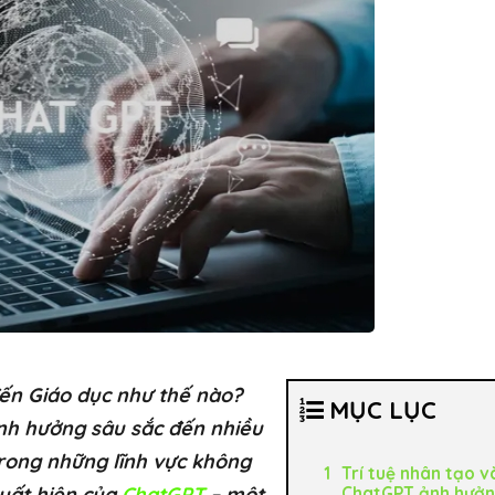
ến Giáo dục như thế nào?
MỤC LỤC
ảnh hưởng sâu sắc đến nhiều
 trong những lĩnh vực không
Trí tuệ nhân tạo v
xuất hiện của
ChatGPT
– một
ChatGPT ảnh hưởn