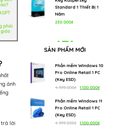
Key Kaspersky
nào?
Standard 1 Thiết Bị 1
atGPT
Năm
230.000
₫
g phải
 giáo
SẢN PHẨM MỚI
?
Phần mềm Windows 10
Pro Online Retail 1 PC
nhất
(Key ESD)
ững ảnh
Giá
Giá
4.999.000
₫
1.100.000
₫
iếng
gốc
hiện
Phần mềm Windows 11
là:
tại
Pro Online Retail 1 PC
4.999.000₫.
là:
(Key ESD)
1.100.000₫.
Giá
Giá
trả lời
4.999.000
₫
1.100.000
₫