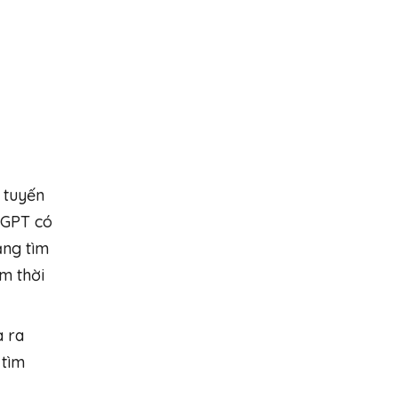
 tuyến
atGPT có
ăng tìm
m thời
a ra
 tìm