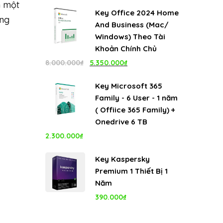
gốc
hiện
h một
Key Office 2024 Home
là:
tại
ởng
And Business (Mac/
4.999.000₫.
là:
Windows) Theo Tài
1.100.000₫.
Khoản Chính Chủ
Giá
Giá
8.000.000
₫
5.350.000
₫
gốc
hiện
Key Microsoft 365
là:
tại
Family - 6 User - 1 năm
8.000.000₫.
là:
( Offiice 365 Family) +
5.350.000₫.
Onedrive 6 TB
2.300.000
₫
Key Kaspersky
Premium 1 Thiết Bị 1
Năm
390.000
₫