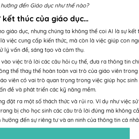
 hưởng đến Giáo dục như thế nào?
ự kết thúc của giáo dục…
o giáo dục, nhưng chúng ta không thể coi AI là sự kết 
là việc cung cấp kiến thức, mà còn là việc giúp con ng
ử lý vấn đề, sáng tạo và cảm thụ.
o việc trả lời các câu hỏi cụ thể, đưa ra thông tin ch
ông thể thay thế hoàn toàn vai trò của giáo viên trong
iáo viên có vai trò quan trọng trong việc giúp học sinh
vấn đề và phát triển các kỹ năng mềm.
g đặt ra một số thách thức và rủi ro. Ví dụ như việc s
trang bị cho học sinh các câu trả lời đúng mà không c
h hưởng đến sự riêng tư và an ninh của thông tin cá nhâ