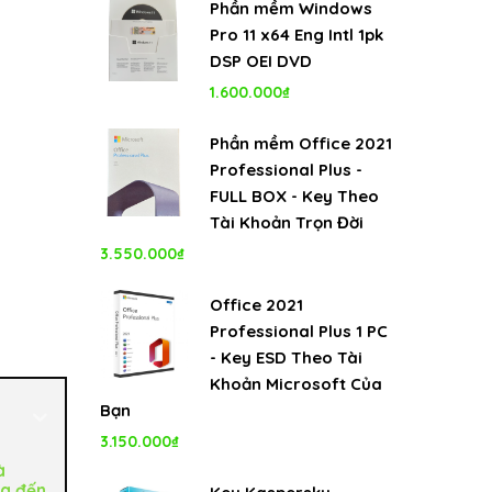
Phần mềm Windows
Pro 11 x64 Eng Intl 1pk
DSP OEI DVD
1.600.000
₫
Phần mềm Office 2021
Professional Plus -
FULL BOX - Key Theo
Tài Khoản Trọn Đời
3.550.000
₫
Office 2021
Professional Plus 1 PC
- Key ESD Theo Tài
Khoản Microsoft Của
Bạn
3.150.000
₫
à
g đến