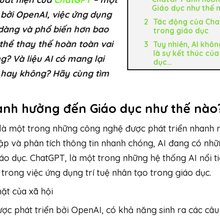
Giáo dục như thế 
 bởi OpenAI, việc ứng dụng
Tác động của Ch
 dàng và phổ biến hơn bao
trong giáo dục
ó thể thay thế hoàn toàn vai
Tuy nhiên, AI khôn
là sự kết thúc của
g? Và liệu AI có mang lại
dục…
p hay không? Hãy cùng tìm
 ảnh hưởng đến Giáo dục như thế nào
AI) là một trong những công nghệ được phát triển nhanh 
tập và phân tích thông tin nhanh chóng, AI đang có nh
áo dục. ChatGPT, là một trong những hệ thống AI nổi t
 trong việc ứng dụng trí tuệ nhân tạo trong giáo dục.
ặt của xã hội
ợc phát triển bởi OpenAI, có khả năng sinh ra các câu 