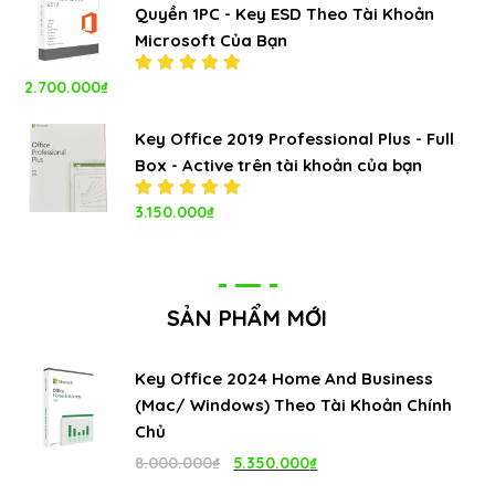
Quyền 1PC - Key ESD Theo Tài Khoản
Microsoft Của Bạn
2.700.000
₫
Được xếp
hạng
5.00
5
sao
Key Office 2019 Professional Plus - Full
Box - Active trên tài khoản của bạn
Được xếp
3.150.000
₫
hạng
5.00
5
sao
SẢN PHẨM MỚI
Key Office 2024 Home And Business
(Mac/ Windows) Theo Tài Khoản Chính
Chủ
Giá
Giá
8.000.000
₫
5.350.000
₫
gốc
hiện