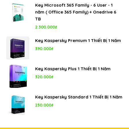
Key Microsoft 365 Family - 6 User - 1
là:
tại
năm ( Offiice 365 Family) + Onedrive 6
8.000.000₫.
là:
TB
5.350.000₫.
2.300.000
₫
Key Kaspersky Premium 1 Thiết Bị 1 Năm
390.000
₫
Key Kaspersky Plus 1 Thiết Bị 1 Năm
320.000
₫
Key Kaspersky Standard 1 Thiết Bị 1 Năm
230.000
₫