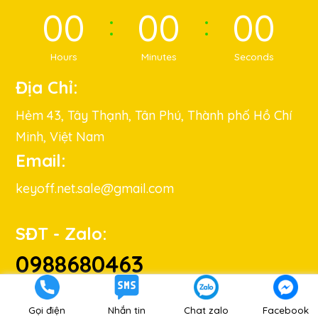
00
00
00
Hours
Minutes
Seconds
Địa Chỉ:
Hẻm 43, Tây Thạnh, Tân Phú, Thành phố Hồ Chí
Minh, Việt Nam
Email:
keyoff.net.sale@gmail.com
SĐT - Zalo:
0988680463
Gọi điện
Nhắn tin
Chat zalo
Facebook