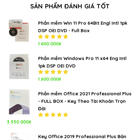
SẢN PHẨM ĐÁNH GIÁ TỐT
Phần mềm Win 11 Pro 64Bit Engl Intl 1pk
DSP OEI DVD - Full Box
Được xếp
1.600.000
₫
hạng
5.00
5
sao
Phần mềm Windows Pro 11 x64 Eng Intl
1pk DSP OEI DVD
Được xếp
1.600.000
₫
hạng
5.00
5
sao
Phần mềm Office 2021 Professional Plus
- FULL BOX - Key Theo Tài Khoản Trọn
Đời
3.550.000
₫
Được xếp
hạng
5.00
5
sao
Key Office 2019 Professional Plus Bản