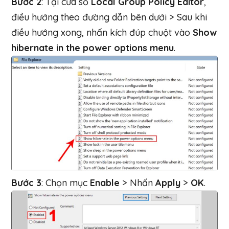
Bước 2
: Tại cửa sổ
Local Group Policy Editor
,
điều hướng theo đường dẫn bên dưới > Sau khi
điều hướng xong, nhấn kích đúp chuột vào
Show
hibernate in the power options menu
.
Bước 3
: Chọn mục
Enable
> Nhấn
Apply
>
OK
.