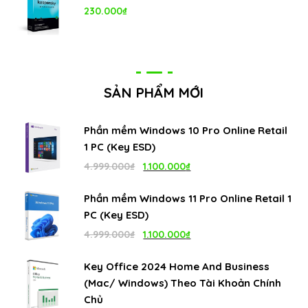
230.000
₫
SẢN PHẨM MỚI
Phần mềm Windows 10 Pro Online Retail
1 PC (Key ESD)
Giá
Giá
4.999.000
₫
1.100.000
₫
gốc
hiện
Phần mềm Windows 11 Pro Online Retail 1
là:
tại
PC (Key ESD)
4.999.000₫.
là:
Giá
Giá
4.999.000
₫
1.100.000
₫
1.100.000₫.
gốc
hiện
Key Office 2024 Home And Business
là:
tại
(Mac/ Windows) Theo Tài Khoản Chính
4.999.000₫.
là:
Chủ