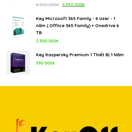
1.100.000₫.
Giá
Giá
8.000.000
₫
5.350.000
₫
gốc
hiện
Key Microsoft 365 Family - 6 User - 1
là:
tại
năm ( Offiice 365 Family) + Onedrive 6
8.000.000₫.
là:
TB
5.350.000₫.
2.300.000
₫
Key Kaspersky Premium 1 Thiết Bị 1 Năm
390.000
₫