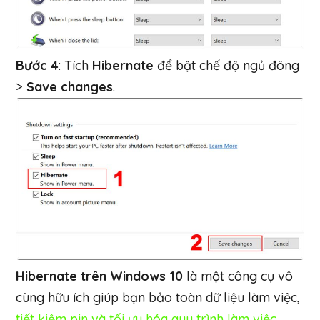
Bước 4
: Tích
Hibernate
để bật chế độ ngủ đông
>
Save changes
.
Hibernate trên Windows 10
là một công cụ vô
cùng hữu ích giúp bạn bảo toàn dữ liệu làm việc,
tiết kiệm pin và tối ưu hóa quy trình làm việc.