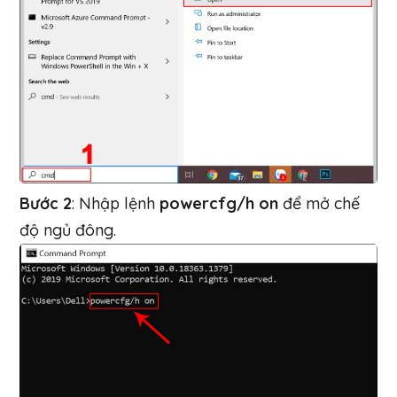
Bước 2
: Nhập lệnh
powercfg/h on
để mở chế
độ ngủ đông.