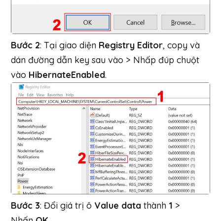
Bước 2
: Tại giao diện
Registry Editor
, copy và
dán đường dẫn key sau vào > Nhấp đúp chuột
vào
HibernateEnabled
.
Bước 3
: Đổi giá trị ô
Value data
thành
1
>
Nhấn
OK
.