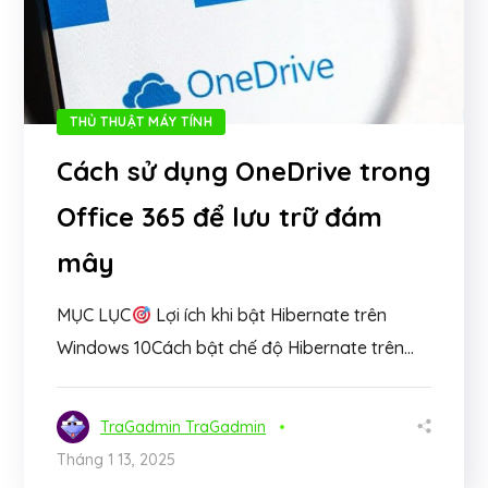
THỦ THUẬT MÁY TÍNH
Cách sử dụng OneDrive trong
Office 365 để lưu trữ đám
mây
MỤC LỤC
Lợi ích khi bật Hibernate trên
Windows 10Cách bật chế độ Hibernate trên...
TraGadmin TraGadmin
Tháng 1 13, 2025