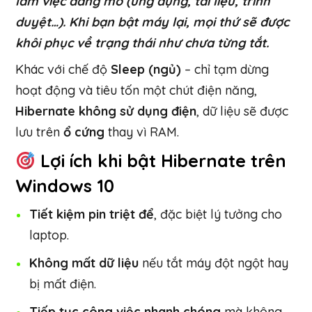
làm việc đang mở (ứng dụng, tài liệu, trình
duyệt…). Khi bạn bật máy lại, mọi thứ sẽ được
khôi phục về trạng thái như chưa từng tắt.
Khác với chế độ
Sleep (ngủ)
– chỉ tạm dừng
hoạt động và tiêu tốn một chút điện năng,
Hibernate không sử dụng điện
, dữ liệu sẽ được
lưu trên
ổ cứng
thay vì RAM.
Lợi ích khi bật Hibernate trên
Windows 10
Tiết kiệm pin triệt để
, đặc biệt lý tưởng cho
laptop.
Không mất dữ liệu
nếu tắt máy đột ngột hay
bị mất điện.
Tiếp tục công việc nhanh chóng
mà không