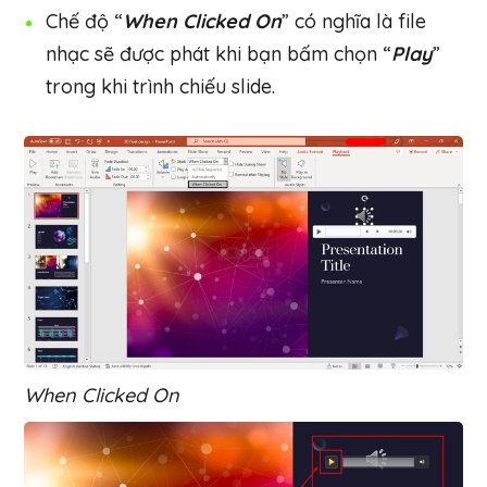
Chế độ “
When Clicked On
” có nghĩa là file
nhạc sẽ được phát khi bạn bấm chọn “
Play
”
trong khi trình chiếu slide.
When Clicked On