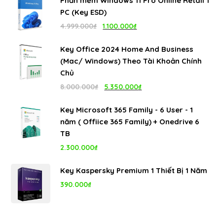
Phần mềm Windows 11 Pro Online Retail 1
là:
tại
PC (Key ESD)
4.999.000₫.
là:
Giá
Giá
4.999.000
₫
1.100.000
₫
1.100.000₫.
gốc
hiện
Key Office 2024 Home And Business
là:
tại
(Mac/ Windows) Theo Tài Khoản Chính
4.999.000₫.
là:
Chủ
1.100.000₫.
Giá
Giá
8.000.000
₫
5.350.000
₫
gốc
hiện
Key Microsoft 365 Family - 6 User - 1
là:
tại
năm ( Offiice 365 Family) + Onedrive 6
8.000.000₫.
là:
TB
5.350.000₫.
2.300.000
₫
Key Kaspersky Premium 1 Thiết Bị 1 Năm
390.000
₫