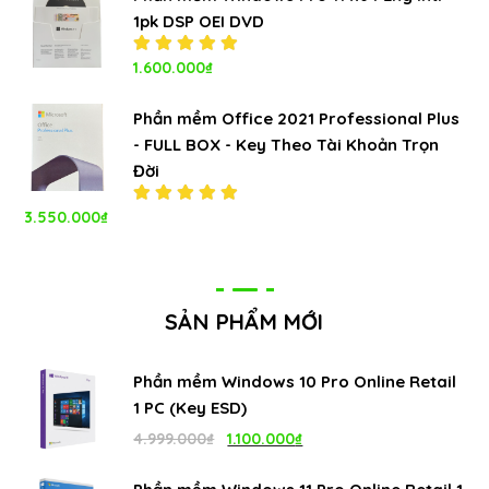
1pk DSP OEI DVD
Được xếp
1.600.000
₫
hạng
5.00
5
sao
Phần mềm Office 2021 Professional Plus
- FULL BOX - Key Theo Tài Khoản Trọn
Đời
3.550.000
₫
Được xếp
hạng
5.00
5
sao
SẢN PHẨM MỚI
Phần mềm Windows 10 Pro Online Retail
1 PC (Key ESD)
Giá
Giá
4.999.000
₫
1.100.000
₫
gốc
hiện