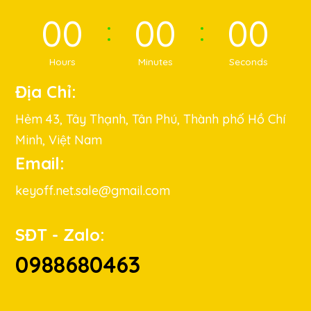
00
00
00
Hours
Minutes
Seconds
Địa Chỉ:
Hẻm 43, Tây Thạnh, Tân Phú, Thành phố Hồ Chí
Minh, Việt Nam
Email:
keyoff.net.sale@gmail.com
SĐT - Zalo:
0988680463