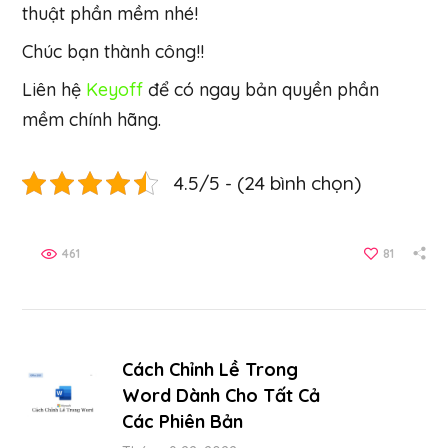
thuật phần mềm nhé!
Chúc bạn thành công!!
Liên hệ
Keyoff
để có ngay bản quyền phần
mềm chính hãng.
4.5/5 - (24 bình chọn)
461
81
Cách Chỉnh Lề Trong
Word Dành Cho Tất Cả
Các Phiên Bản