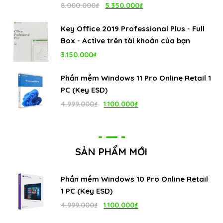
Giá
Giá
8.000.000
₫
5.350.000
₫
gốc
hiện
Key Office 2019 Professional Plus - Full
là:
tại
Box - Active trên tài khoản của bạn
8.000.000₫.
là:
3.150.000
₫
5.350.000₫.
Phần mềm Windows 11 Pro Online Retail 1
PC (Key ESD)
Giá
Giá
4.999.000
₫
1.100.000
₫
gốc
hiện
là:
tại
4.999.000₫.
là:
SẢN PHẨM MỚI
1.100.000₫.
Phần mềm Windows 10 Pro Online Retail
1 PC (Key ESD)
Giá
Giá
4.999.000
₫
1.100.000
₫
gốc
hiện