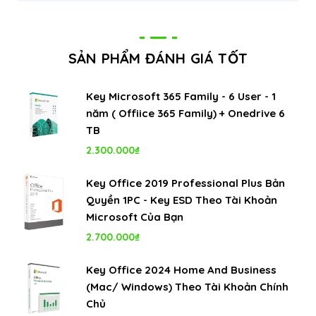
SẢN PHẨM ĐÁNH GIÁ TỐT
Key Microsoft 365 Family - 6 User - 1
năm ( Offiice 365 Family) + Onedrive 6
TB
2.300.000
₫
Key Office 2019 Professional Plus Bản
Quyền 1PC - Key ESD Theo Tài Khoản
Microsoft Của Bạn
2.700.000
₫
Key Office 2024 Home And Business
(Mac/ Windows) Theo Tài Khoản Chính
Chủ