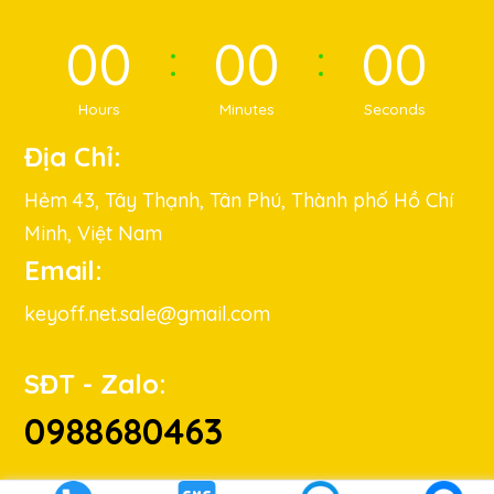
00
00
00
Hours
Minutes
Seconds
Địa Chỉ:
Hẻm 43, Tây Thạnh, Tân Phú, Thành phố Hồ Chí
Minh, Việt Nam
Email:
keyoff.net.sale@gmail.com
SĐT - Zalo:
0988680463