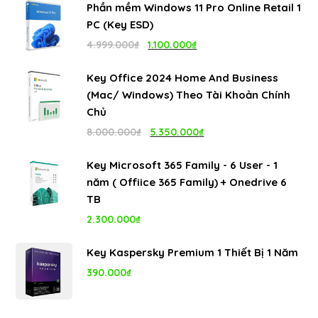
Phần mềm Windows 11 Pro Online Retail 1
là:
tại
PC (Key ESD)
4.999.000₫.
là:
Giá
Giá
4.999.000
₫
1.100.000
₫
1.100.000₫.
gốc
hiện
Key Office 2024 Home And Business
là:
tại
(Mac/ Windows) Theo Tài Khoản Chính
4.999.000₫.
là:
Chủ
1.100.000₫.
Giá
Giá
8.000.000
₫
5.350.000
₫
gốc
hiện
Key Microsoft 365 Family - 6 User - 1
là:
tại
năm ( Offiice 365 Family) + Onedrive 6
8.000.000₫.
là:
TB
5.350.000₫.
2.300.000
₫
Key Kaspersky Premium 1 Thiết Bị 1 Năm
390.000
₫