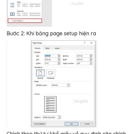
Bước 2: Khi bảng page setup hiện ra
Chỉnh theo thứ tự khổ giấy về quy định căn chỉnh