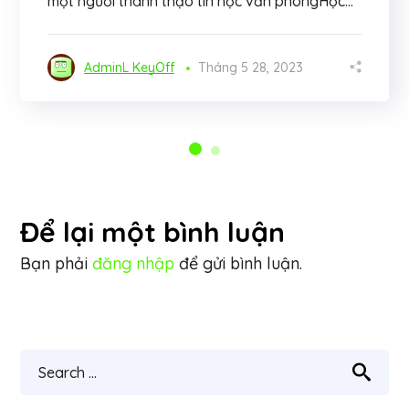
một người thành thạo tin học văn phòngHọc...
AdminL KeyOff
Tháng 5 28, 2023
Để lại một bình luận
Bạn phải
đăng nhập
để gửi bình luận.