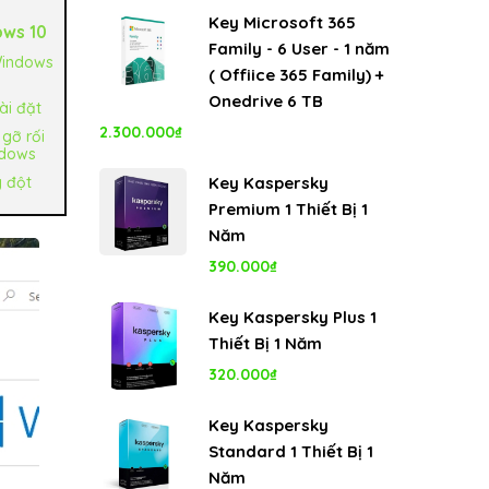
gốc
hiện
Key Microsoft 365
ows 10
là:
tại
Family - 6 User - 1 năm
Windows
8.000.000₫.
là:
( Offiice 365 Family) +
5.350.000₫.
Onedrive 6 TB
cài đặt
2.300.000
₫
 gỡ rối
ndows
g đột
Key Kaspersky
Premium 1 Thiết Bị 1
Năm
390.000
₫
Key Kaspersky Plus 1
Thiết Bị 1 Năm
320.000
₫
Key Kaspersky
Standard 1 Thiết Bị 1
Năm