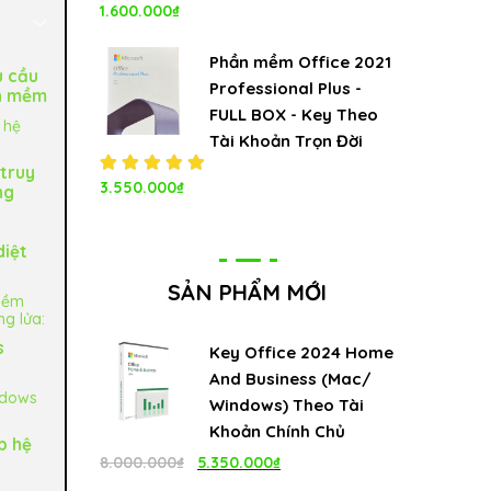
1.600.000
₫
Được xếp
hạng
5.00
5
sao
Phần mềm Office 2021
u cầu
Professional Plus -
n mềm
FULL BOX - Key Theo
 hệ
Tài Khoản Trọn Đời
 truy
Được xếp
3.550.000
₫
ng
hạng
5.00
5
sao
diệt
SẢN PHẨM MỚI
mềm
ng lửa:
s
Key Office 2024 Home
And Business (Mac/
ndows
Windows) Theo Tài
Khoản Chính Chủ
p hệ
Giá
Giá
8.000.000
₫
5.350.000
₫