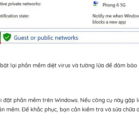
bật lại phần mềm diệt virus và tường lửa để đảm bảo
cài đặt phần mềm trên Windows. Nếu công cụ này gặp l
hần mềm. Để khắc phục, bạn cần kiểm tra và sửa chữa d