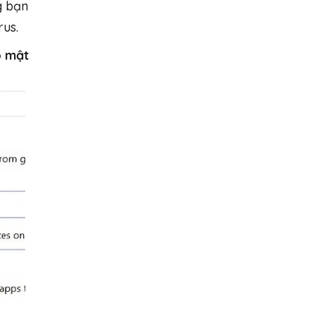
g bạn
rus.
o mật