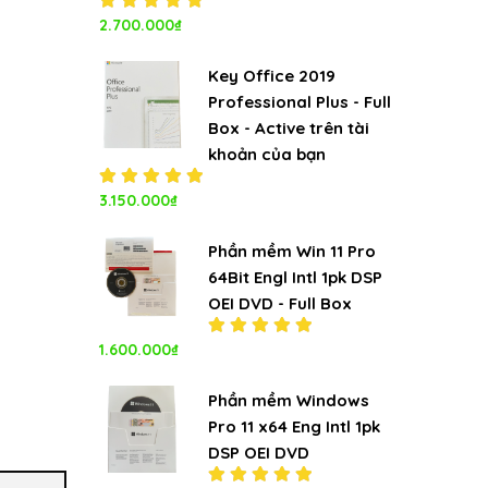
Được xếp
2.700.000
₫
hạng
5.00
5
sao
Key Office 2019
Professional Plus - Full
Box - Active trên tài
khoản của bạn
Được xếp
3.150.000
₫
hạng
5.00
5
sao
Phần mềm Win 11 Pro
64Bit Engl Intl 1pk DSP
OEI DVD - Full Box
1.600.000
₫
Được xếp
hạng
5.00
5
sao
Phần mềm Windows
Pro 11 x64 Eng Intl 1pk
DSP OEI DVD