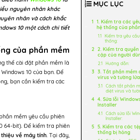
MỤC LỤC
hiều nguyên nhân khác
nguyên nhân và cách khắc
1. Kiểm tra các yê
dows 10 một cách chi tiết
hệ thống của phầ
Kiểm tra yêu cầu
thống:
thống của phần mềm
2. Kiểm tra quyền
cập của người dù
ng thể cài đặt phần mềm là
Hướng dẫn:
 Windows 10 của bạn. Để
3. Tắt phần mềm 
virus và tường lửa
ng, bạn cần kiểm tra các
Cách tắt phần 
diệt virus và tườ
4. Sửa lỗi Window
Installer
Cách sửa lỗi Wi
 phần mềm yêu cầu phiên
Installer:
 64-bit). Để kiểm tra phiên
5. Kiểm tra các tệ
thống bị hỏng
 thiệu về máy tính
. Tại đây,