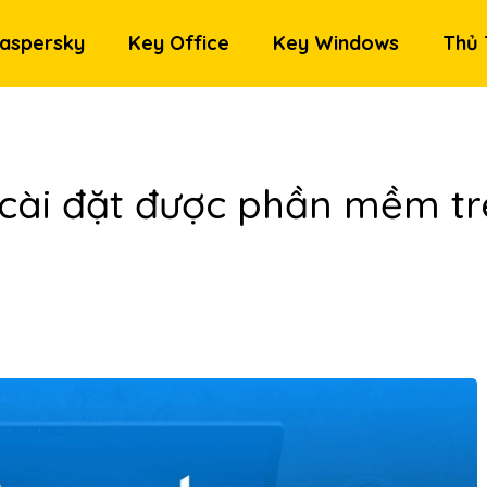
aspersky
Key Office
Key Windows
Thủ 
 cài đặt được phần mềm t