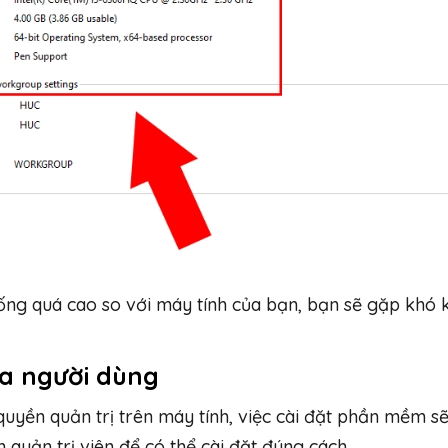
ng quá cao so với máy tính của bạn, bạn sẽ gặp khó 
ủa người dùng
uyền quản trị trên máy tính, việc cài đặt phần mềm s
quản trị viên để có thể cài đặt đúng cách.