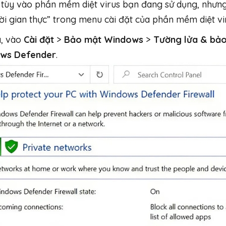
 tùy vào phần mềm diệt virus bạn đang sử dụng, nhưn
i gian thực” trong menu cài đặt của phần mềm diệt vi
a, vào
Cài đặt
>
Bảo mật Windows
>
Tường lửa & bả
ows Defender
.