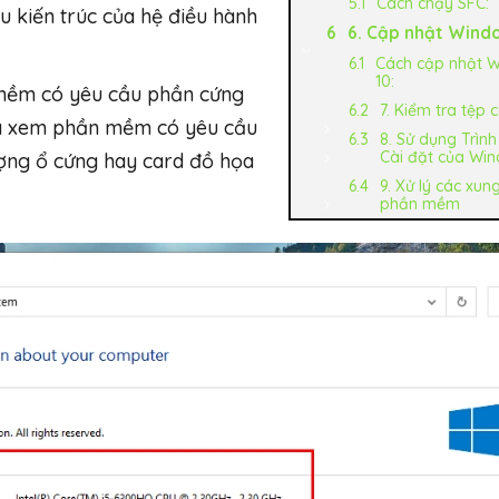
Cách chạy SFC:
u kiến trúc của hệ điều hành
6. Cập nhật Wind
Cách cập nhật 
10:
 mềm có yêu cầu phần cứng
7. Kiểm tra tệp 
tra xem phần mềm có yêu cầu
8. Sử dụng Trình
Cài đặt của Wi
ượng ổ cứng hay card đồ họa
9. Xử lý các xun
phần mềm