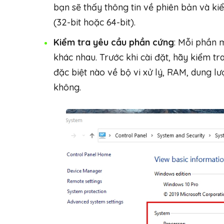
bạn sẽ thấy thông tin về phiên bản và kiể
(32-bit hoặc 64-bit).
Kiểm tra yêu cầu phần cứng
: Mỗi phần
khác nhau. Trước khi cài đặt, hãy kiểm 
đặc biệt nào về bộ vi xử lý, RAM, dung l
không.