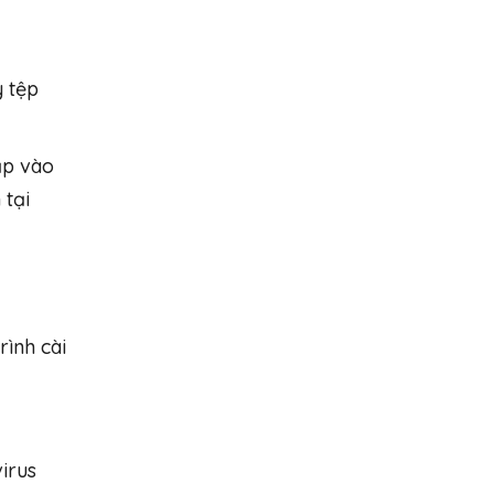
y tệp
ập vào
 tại
rình cài
irus