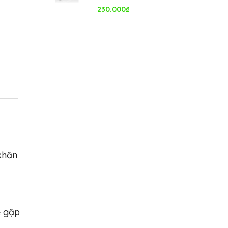
230.000
₫
khăn
ẽ gặp