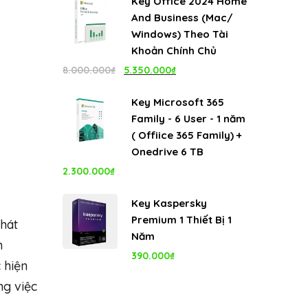
Key Office 2024 Home
là:
tại
And Business (Mac/
4.999.000₫.
là:
Windows) Theo Tài
1.100.000₫.
Khoản Chính Chủ
Giá
Giá
8.000.000
₫
5.350.000
₫
gốc
hiện
Key Microsoft 365
là:
tại
Family - 6 User - 1 năm
8.000.000₫.
là:
( Offiice 365 Family) +
5.350.000₫.
Onedrive 6 TB
2.300.000
₫
Key Kaspersky
Premium 1 Thiết Bị 1
phát
Năm
n
390.000
₫
 hiện
ng việc