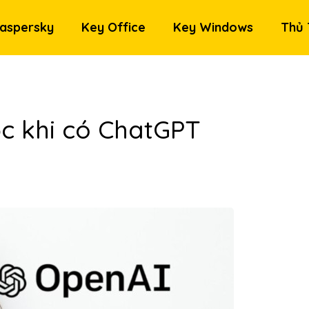
aspersky
Key Office
Key Windows
Thủ 
c khi có ChatGPT