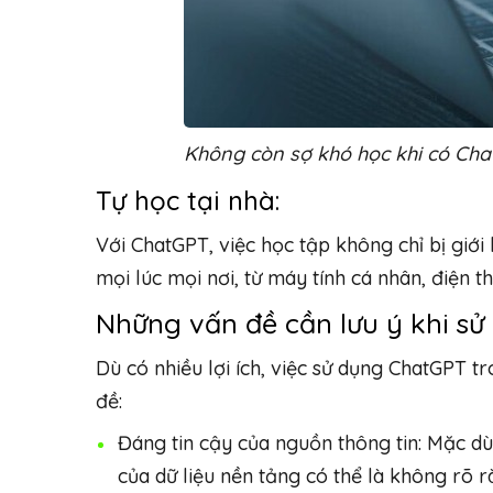
Không còn sợ khó học khi có Ch
Tự học tại nhà:
Với ChatGPT, việc học tập không chỉ bị giới
mọi lúc mọi nơi, từ máy tính cá nhân, điện th
Những vấn đề cần lưu ý khi s
Dù có nhiều lợi ích, việc sử dụng ChatGPT 
đề:
Đáng tin cậy của nguồn thông tin: Mặc d
của dữ liệu nền tảng có thể là không rõ r