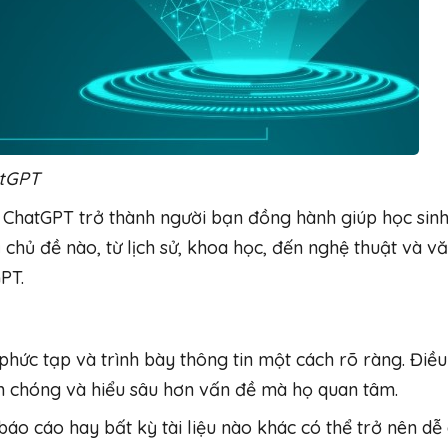
atGPT
t, ChatGPT trở thành người bạn đồng hành giúp học sinh
chủ đề nào, từ lịch sử, khoa học, đến nghệ thuật và vă
PT.
phức tạp và trình bày thông tin một cách rõ ràng. Điề
h chóng và hiểu sâu hơn vấn đề mà họ quan tâm.
 báo cáo hay bất kỳ tài liệu nào khác có thể trở nên dễ