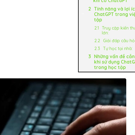
khi có ChatGPT
Tính năng và lợi í
ChatGPT trong vi
tập
Truy cập kiến th
lớn:
Giải đáp câu hỏ
Tự học tại nhà:
Những vấn đề cần 
khi sử dụng Chat
trong học tập