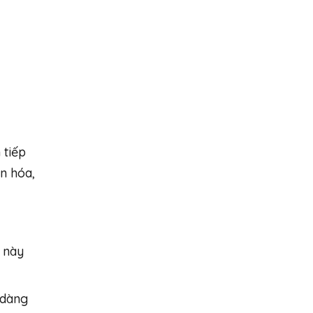
 tiếp
n hóa,
u này
 dàng