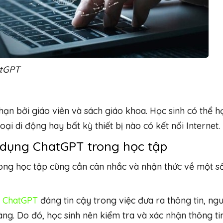
atGPT
 hạn bởi giáo viên và sách giáo khoa. Học sinh có thể h
oại di động hay bất kỳ thiết bị nào có kết nối Internet.
ử dụng ChatGPT trong học tập
trong học tập cũng cần cân nhắc và nhận thức về một s
ù
ChatGPT
đáng tin cậy trong việc đưa ra thông tin, ng
àng. Do đó, học sinh nên kiểm tra và xác nhận thông ti