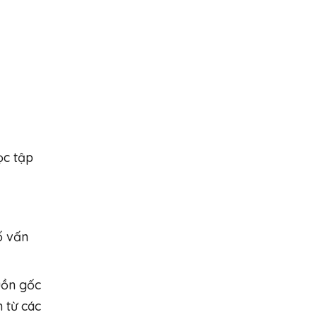
ọc tập
ố vấn
uồn gốc
n từ các