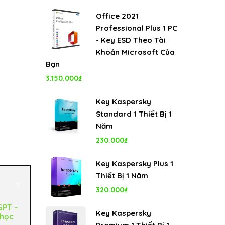
Office 2021
Professional Plus 1 PC
- Key ESD Theo Tài
Khoản Microsoft Của
Bạn
3.150.000
₫
Key Kaspersky
Standard 1 Thiết Bị 1
Năm
230.000
₫
Key Kaspersky Plus 1
Thiết Bị 1 Năm
320.000
₫
GPT –
Key Kaspersky
 học