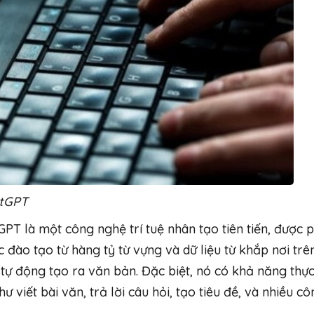
atGPT
PT là một công nghệ trí tuệ nhân tạo tiên tiến, được 
c đào tạo từ hàng tỷ từ vựng và dữ liệu từ khắp nơi trê
ự động tạo ra văn bản. Đặc biệt, nó có khả năng thực
 viết bài văn, trả lời câu hỏi, tạo tiêu đề, và nhiều cô