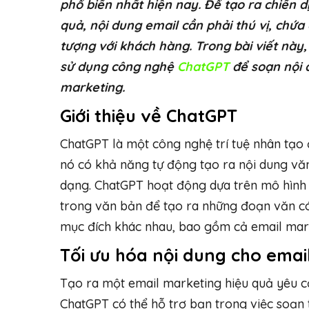
phổ biến nhất hiện nay. Để tạo ra chiến d
quả, nội dung email cần phải thú vị, chứa 
tượng với khách hàng. Trong bài viết này,
sử dụng công nghệ
ChatGPT
để soạn nội 
marketing.
Giới thiệu về ChatGPT
ChatGPT là một công nghệ trí tuệ nhân tạo 
nó có khả năng tự động tạo ra nội dung vă
dạng. ChatGPT hoạt động dựa trên mô hình h
trong văn bản để tạo ra những đoạn văn có
mục đích khác nhau, bao gồm cả email mar
Tối ưu hóa nội dung cho emai
Tạo ra một email marketing hiệu quả yêu cầ
ChatGPT có thể hỗ trợ bạn trong việc soạn