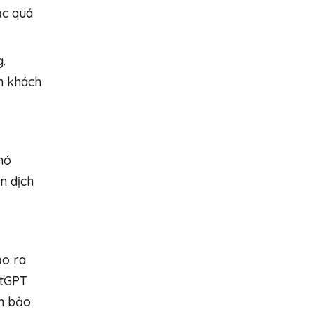
ặc quá
.
n khách
nó
n dịch
ạo ra
atGPT
ảm bảo