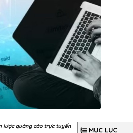
n lược quảng cáo trực tuyến
MỤC LỤC