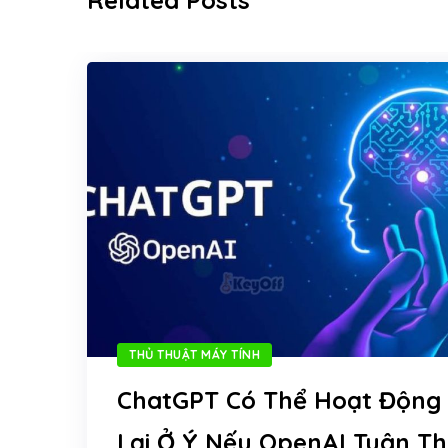
Related Posts
THỦ THUẬT MÁY TÍNH
ChatGPT Có Thể Hoạt Động
Lại Ở Ý Nếu OpenAI Tuân T