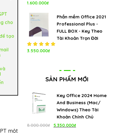
1.600.000
₫
Được xếp
hạng
5.00
5
tGPT
sao
Phần mềm Office 2021
ng cho
Professional Plus -
FULL BOX - Key Theo
để tạo
Tài Khoản Trọn Đời
mail
Được xếp
3.550.000
₫
n
hạng
5.00
5
sao
 và
l
SẢN PHẨM MỚI
ến
Key Office 2024 Home
And Business (Mac/
Windows) Theo Tài
Khoản Chính Chủ
Giá
Giá
8.000.000
₫
5.350.000
₫
GPT một