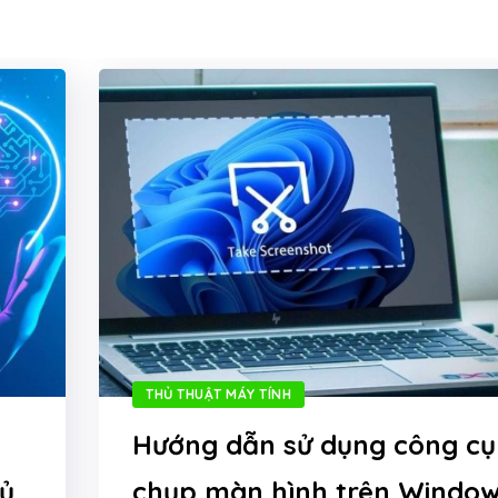
THỦ THUẬT MÁY TÍNH
Hướng dẫn sử dụng công cụ
hủ
chụp màn hình trên Windo