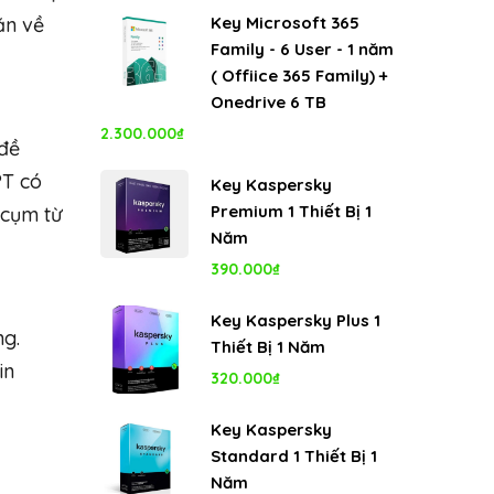
gốc
hiện
ăn về
Key Microsoft 365
là:
tại
Family - 6 User - 1 năm
8.000.000₫.
là:
( Offiice 365 Family) +
5.350.000₫.
Onedrive 6 TB
2.300.000
₫
 đề
PT có
Key Kaspersky
Premium 1 Thiết Bị 1
 cụm từ
Năm
390.000
₫
Key Kaspersky Plus 1
ng.
Thiết Bị 1 Năm
in
320.000
₫
Key Kaspersky
Standard 1 Thiết Bị 1
Năm