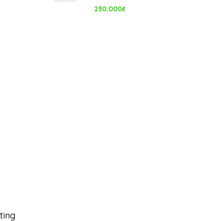
230.000
₫
ting