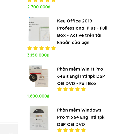
Được xếp
2.700.000
₫
hạng
5.00
5
sao
Key Office 2019
Professional Plus - Full
Box - Active trên tài
khoản của bạn
Được xếp
3.150.000
₫
hạng
5.00
5
sao
Phần mềm Win 11 Pro
64Bit Engl Intl 1pk DSP
OEI DVD - Full Box
1.600.000
₫
Được xếp
hạng
5.00
5
sao
Phần mềm Windows
Pro 11 x64 Eng Intl 1pk
DSP OEI DVD