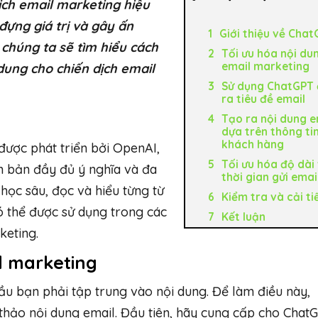
ịch email marketing hiệu
đựng giá trị và gây ấn
Giới thiệu về Cha
 chúng ta sẽ tìm hiểu cách
Tối ưu hóa nội du
email marketing
dung cho chiến dịch email
Sử dụng ChatGPT 
ra tiêu đề email
Tạo ra nội dung e
dựa trên thông ti
khách hàng
được phát triển bởi OpenAI,
Tối ưu hóa độ dài
n bản đầy đủ ý nghĩa và đa
thời gian gửi emai
ọc sâu, đọc và hiểu từng từ
Kiểm tra và cải ti
 thể được sử dụng trong các
Kết luận
keting.
l marketing
u bạn phải tập trung vào nội dung. Để làm điều này,
 thảo nội dung email. Đầu tiên, hãy cung cấp cho Chat