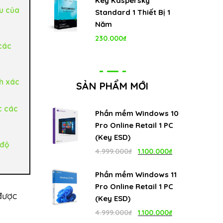
Key Kaspersky
u của
Standard 1 Thiết Bị 1
Năm
230.000
₫
 các
nh xác
SẢN PHẨM MỚI
c các
Phần mềm Windows 10
Pro Online Retail 1 PC
(Key ESD)
 độ
Giá
Giá
4.999.000
₫
1.100.000
₫
gốc
hiện
Phần mềm Windows 11
là:
tại
Pro Online Retail 1 PC
được
4.999.000₫.
là:
(Key ESD)
1.100.000₫.
Giá
Giá
4.999.000
₫
1.100.000
₫