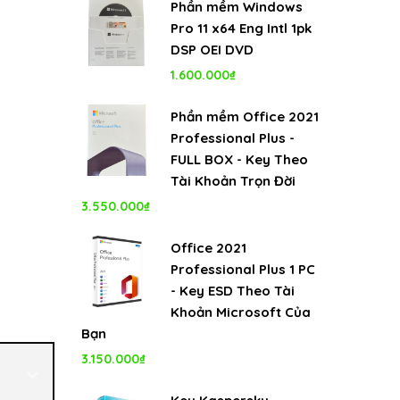
Phần mềm Windows
Pro 11 x64 Eng Intl 1pk
DSP OEI DVD
1.600.000
₫
Phần mềm Office 2021
Professional Plus -
FULL BOX - Key Theo
Tài Khoản Trọn Đời
3.550.000
₫
Office 2021
Professional Plus 1 PC
- Key ESD Theo Tài
Khoản Microsoft Của
Bạn
3.150.000
₫