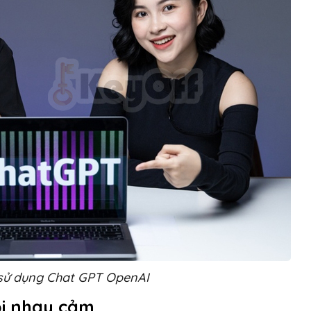
 sử dụng Chat GPT OpenAI
ỏi nhạy cảm