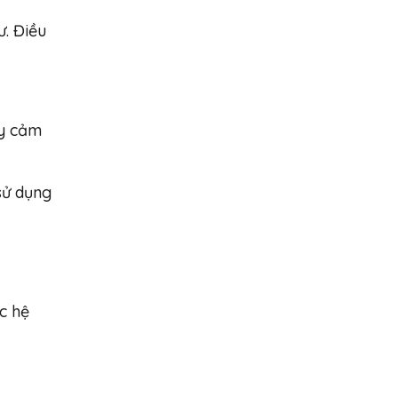
ư. Điều
ạy cảm
sử dụng
c hệ