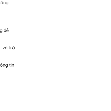
hông
ng dễ
c và trả
hông tin