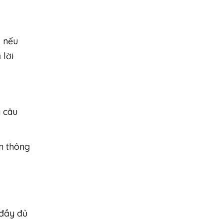
, nếu
 lời
g câu
m thông
 đầy đủ