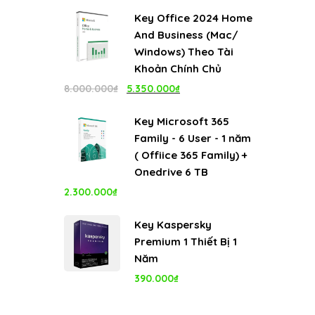
gốc
hiện
Key Office 2024 Home
là:
tại
And Business (Mac/
4.999.000₫.
là:
Windows) Theo Tài
1.100.000₫.
Khoản Chính Chủ
Giá
Giá
8.000.000
₫
5.350.000
₫
gốc
hiện
Key Microsoft 365
là:
tại
Family - 6 User - 1 năm
8.000.000₫.
là:
( Offiice 365 Family) +
5.350.000₫.
Onedrive 6 TB
2.300.000
₫
Key Kaspersky
Premium 1 Thiết Bị 1
Năm
390.000
₫