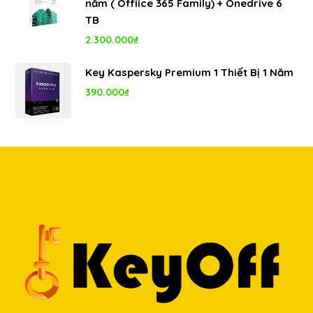
năm ( Offiice 365 Family) + Onedrive 6
8.000.000₫.
là:
TB
5.350.000₫.
2.300.000
₫
Key Kaspersky Premium 1 Thiết Bị 1 Năm
390.000
₫