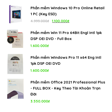
Phần mềm Windows 10 Pro Online Retail
1 PC (Key ESD)
Giá
Giá
4.999.000
₫
1.100.000
₫
gốc
hiện
Phần mềm Win 11 Pro 64Bit Engl Intl 1pk
là:
tại
DSP OEI DVD - Full Box
4.999.000₫.
là:
1.600.000
₫
1.100.000₫.
Phần mềm Windows Pro 11 x64 Eng Intl
1pk DSP OEI DVD
1.600.000
₫
Phần mềm Office 2021 Professional Plus
- FULL BOX - Key Theo Tài Khoản Trọn
Đời
3.550.000
₫