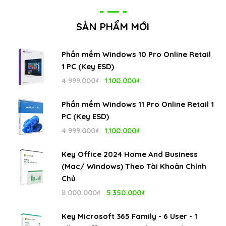
SẢN PHẨM MỚI
Phần mềm Windows 10 Pro Online Retail
1 PC (Key ESD)
Giá
Giá
4.999.000
₫
1.100.000
₫
gốc
hiện
Phần mềm Windows 11 Pro Online Retail 1
là:
tại
PC (Key ESD)
4.999.000₫.
là:
Giá
Giá
4.999.000
₫
1.100.000
₫
1.100.000₫.
gốc
hiện
Key Office 2024 Home And Business
là:
tại
(Mac/ Windows) Theo Tài Khoản Chính
4.999.000₫.
là:
Chủ
1.100.000₫.
Giá
Giá
8.000.000
₫
5.350.000
₫
gốc
hiện
Key Microsoft 365 Family - 6 User - 1
là:
tại