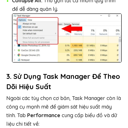
Collapse All:
Thu gọn tất cả nhóm quy trình
để dễ dàng quản lý.
3. Sử Dụng Task Manager Để Theo
Dõi Hiệu Suất
Ngoài các tùy chọn cơ bản, Task Manager còn là
công cụ mạnh mẽ để giám sát hiệu suất máy
tính. Tab
Performance
cung cấp biểu đồ và dữ
liệu chi tiết về: