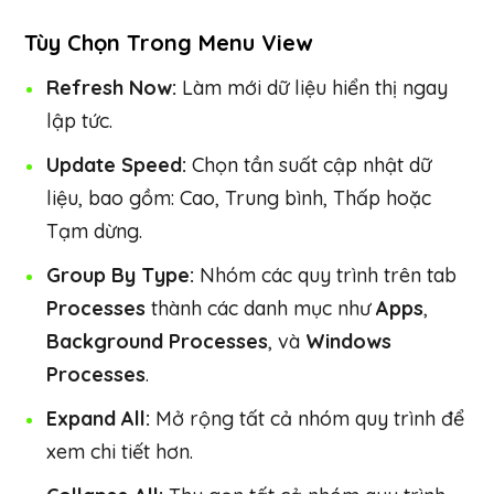
Tùy Chọn Trong Menu View
Refresh Now:
Làm mới dữ liệu hiển thị ngay
lập tức.
Update Speed:
Chọn tần suất cập nhật dữ
liệu, bao gồm: Cao, Trung bình, Thấp hoặc
Tạm dừng.
Group By Type:
Nhóm các quy trình trên tab
Processes
thành các danh mục như
Apps
,
Background Processes
, và
Windows
Processes
.
Expand All:
Mở rộng tất cả nhóm quy trình để
xem chi tiết hơn.