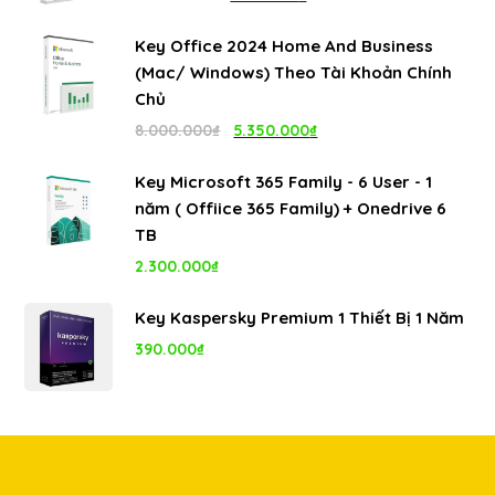
1.100.000₫.
gốc
hiện
Key Office 2024 Home And Business
là:
tại
(Mac/ Windows) Theo Tài Khoản Chính
4.999.000₫.
là:
Chủ
1.100.000₫.
Giá
Giá
8.000.000
₫
5.350.000
₫
gốc
hiện
Key Microsoft 365 Family - 6 User - 1
là:
tại
năm ( Offiice 365 Family) + Onedrive 6
8.000.000₫.
là:
TB
5.350.000₫.
2.300.000
₫
Key Kaspersky Premium 1 Thiết Bị 1 Năm
390.000
₫