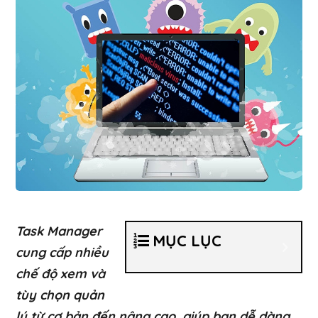
Task Manager
MỤC LỤC
cung cấp nhiều
chế độ xem và
tùy chọn quản
lý từ cơ bản đến nâng cao, giúp bạn dễ dàng