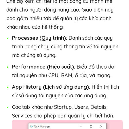
Chế độ xem chi tiết là một công cụ mạnh mẽ
dành cho người dùng nâng cao. Giao diện này
bao gồm nhiều tab để quản lý các khía cạnh
khác nhau của hệ thống:
Processes (Quy trình):
Danh sách các quy
trình đang chạy cùng thông tin về tài nguyên
mà chúng sử dụng.
Performance (Hiệu suất):
Biểu đồ theo dõi
tài nguyên như CPU, RAM, ổ đĩa, và mạng.
App History (Lịch sử ứng dụng):
Hiển thị lịch
sử sử dụng tài nguyên của các ứng dụng.
Các tab khác như Startup, Users, Details,
Services cho phép bạn quản lý chi tiết hơn.