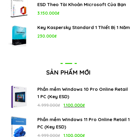
ESD Theo Tài Khoản Microsoft Của Bạn
3.150.000
₫
Key Kaspersky Standard 1 Thiết Bị 1 Năm
230.000
₫
SẢN PHẨM MỚI
Phần mềm Windows 10 Pro Online Retail
1 PC (Key ESD)
Giá
Giá
4.999.000
₫
1.100.000
₫
gốc
hiện
Phần mềm Windows 11 Pro Online Retail 1
là:
tại
PC (Key ESD)
4.999.000₫.
là:
Giá
Giá
4.999.000
₫
1.100.000
₫