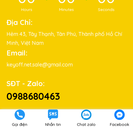
Hours
Minutes
Seconds
Địa Chỉ:
Hẻm 43, Tây Thạnh, Tân Phú, Thành phố Hồ Chí
Minh, Việt Nam
Email:
keyoff.net.sale@gmail.com
SĐT - Zalo:
0988680463
Gọi điện
Nhắn tin
Chat zalo
Facebook
Hướng dẫn mua hàng
|
Hướng dẫn thanh toán
|
Chính Sách